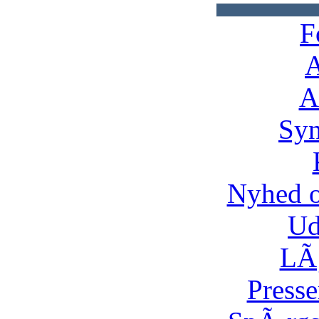
F
A
A
Syn
Nyhed 
Ud
LÃ¸
Presse