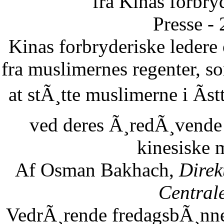
fra Kinas forbry
Presse -
Kinas forbryderiske leder
fra muslimernes regenter, so
at stÃ¸tte muslimerne i Ãst
ved deres Ã¸redÃ¸vende 
kinesiske 
Af Osman Bakhach,
Direk
Central
VedrÃ¸rende fredagsbÃ¸nne