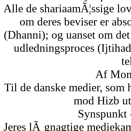
Alle de shariaamÃ¦ssige lo
om deres beviser er abso
(Dhanni); og uanset om det
udledningsproces (Ijtihad
te
Af Mon
Til de danske medier, som
mod Hizb ut
Synspunkt 
Jeres lÃ¸gnagtige mediekam