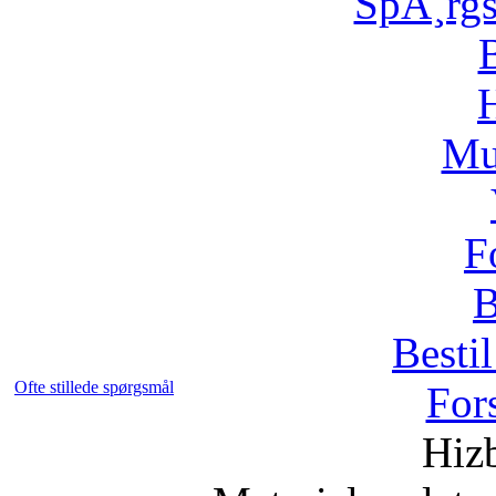
SpÃ¸rg
H
Mu
F
B
Bestil
Ofte stillede spørgsmål
For
Hizb