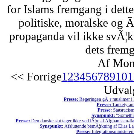
for Islams fremgang i dette 
politiske, moralske og Ã
propaganda vil ikke svÃ¦kk
dets fremg
Af Mon
<< Forrige
1
2
3
4
5
6
7
8
9
10
1
Udvalg
Presse:
Regeringen gÃ¸r muslimer i 
Presse:
Tanketyrann
Presse:
Statsracis
Synspunkt:
"Somethin
Presse:
Den danske stat tager ikke ved lÃ¦re af Afghanistan-fia
Synspunkt:
Afsluttende bemÃ¦rkning af Elias La
Presse:
Integrationsministeren