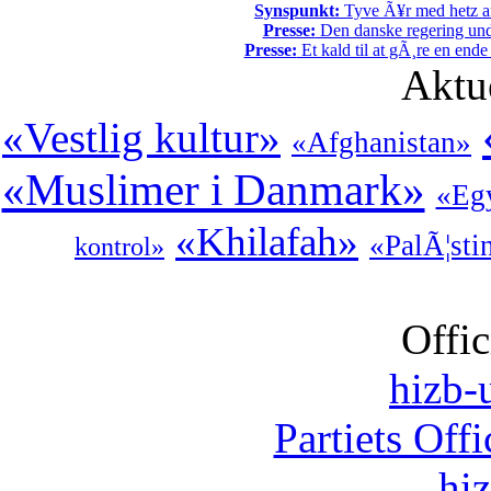
Synspunkt:
Tyve Ã¥r med hetz af
Presse:
Den danske regering unde
Presse:
Et kald til at gÃ¸re en end
Aktu
«Vestlig kultur»
«Afghanistan»
«Muslimer i Danmark»
«Eg
«Khilafah»
«PalÃ¦sti
kontrol»
Offic
hizb-u
Partiets Off
hi