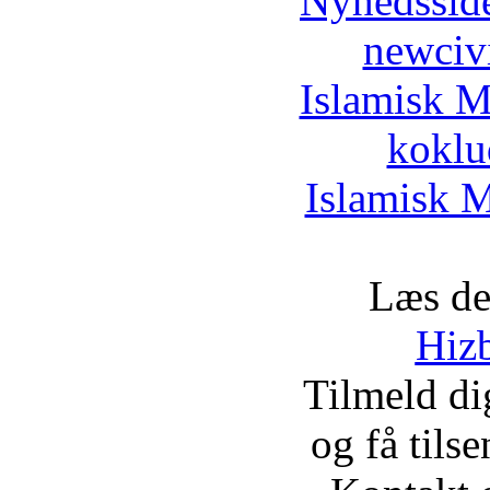
Nyhedssid
newciv
Islamisk M
koklu
Islamisk M
Læs de
Hizb
Tilmeld d
og få tils