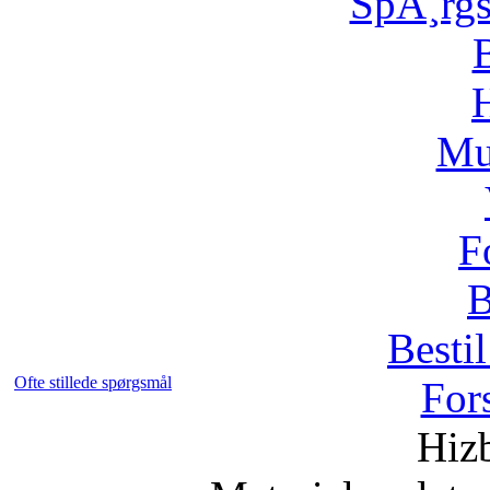
SpÃ¸rg
H
Mu
F
B
Bestil
Ofte stillede spørgsmål
For
Hizb