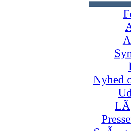
F
A
A
Syn
Nyhed 
Ud
LÃ¸
Presse