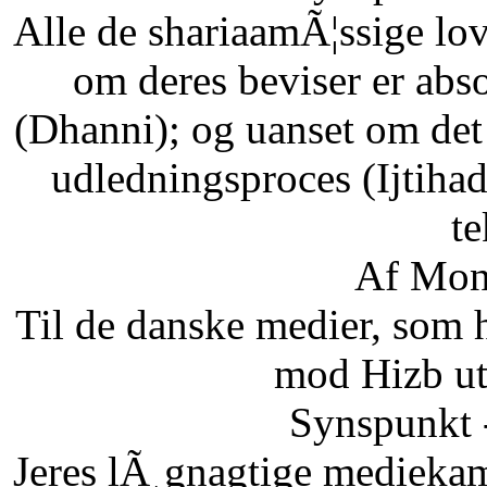
Alle de shariaamÃ¦ssige lo
om deres beviser er abso
(Dhanni); og uanset om det
udledningsproces (Ijtihad
te
Af Mon
Til de danske medier, som
mod Hizb ut
Synspunkt 
Jeres lÃ¸gnagtige mediekam