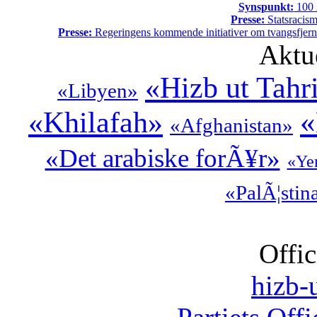
Synspunkt:
100 Ã
Presse:
Statsracis
Presse:
Regeringens kommende initiativer om tvangsfjerne
Aktu
«Hizb ut Tahr
«Libyen»
«
«Khilafah»
«Afghanistan»
«Det arabiske forÃ¥r»
«Ye
«PalÃ¦stin
Offic
hizb-u