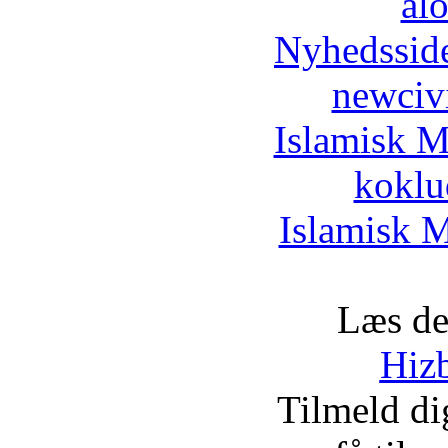
al
Nyhedssid
newciv
Islamisk M
koklu
Islamisk M
Læs de
Hizb
Tilmeld d