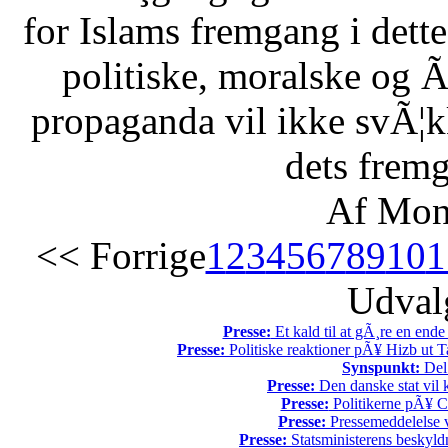
for Islams fremgang i dette 
politiske, moralske og Ã
propaganda vil ikke svÃ¦kk
dets fremg
Af Mon
<< Forrige
1
2
3
4
5
6
7
8
9
10
1
Udvalg
Presse:
Et kald til at gÃ¸re en end
Presse:
Politiske reaktioner pÃ¥ Hizb ut Ta
Synspunkt:
Del 
Presse:
Den danske stat vil kr
Presse:
Politikerne pÃ¥ Ch
Presse:
Pressemeddelelse v
Presse:
Statsministerens beskyld