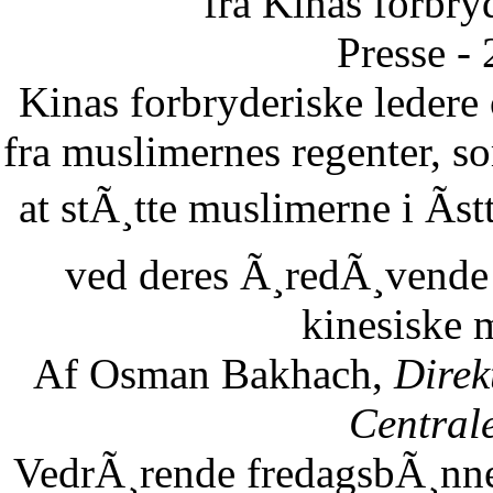
fra Kinas forbry
Presse -
Kinas forbryderiske leder
fra muslimernes regenter, so
at stÃ¸tte muslimerne i Ãst
ved deres Ã¸redÃ¸vende 
kinesiske 
Af Osman Bakhach,
Direk
Central
VedrÃ¸rende fredagsbÃ¸nne