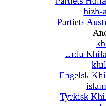
Partiets Hol
hizb-a
Partiets Aus
And
kh
Urdu Khil
khi
Engelsk Khi
islam
Tyrkisk Khi