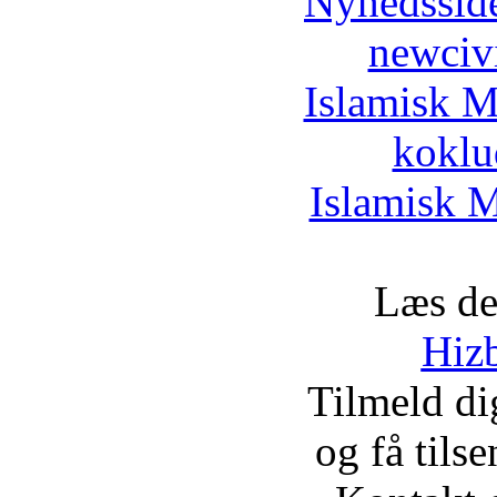
Nyhedssid
newciv
Islamisk M
koklu
Islamisk M
Læs de
Hizb
Tilmeld d
og få tils