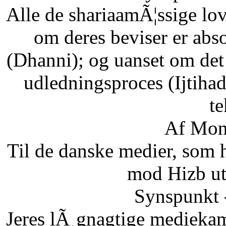
Alle de shariaamÃ¦ssige lo
om deres beviser er abso
(Dhanni); og uanset om det
udledningsproces (Ijtihad
te
Af Mon
Til de danske medier, som
mod Hizb ut
Synspunkt 
Jeres lÃ¸gnagtige mediekam