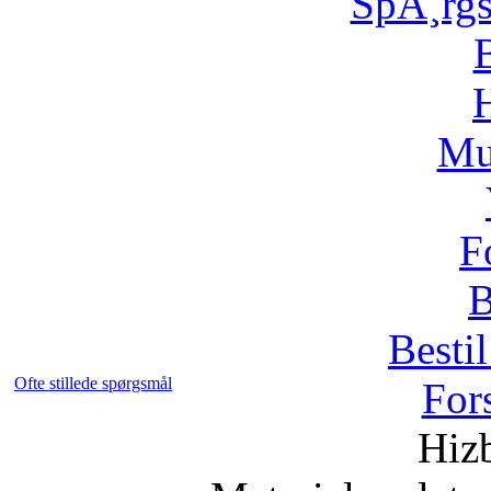
SpÃ¸rg
H
Mu
F
B
Bestil
Ofte stillede spørgsmål
For
Hizb