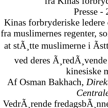
fra Kinas forbry
Presse -
Kinas forbryderiske leder
fra muslimernes regenter, so
at stÃ¸tte muslimerne i Ãst
ved deres Ã¸redÃ¸vende 
kinesiske 
Af Osman Bakhach,
Direk
Central
VedrÃ¸rende fredagsbÃ¸nne