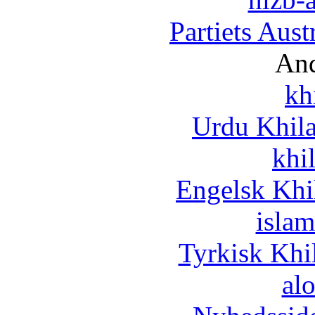
Partiets Aus
And
kh
Urdu Khil
khi
Engelsk Khi
islam
Tyrkisk Khi
al