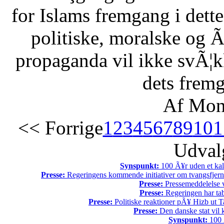
for Islams fremgang i dette 
politiske, moralske og Ã
propaganda vil ikke svÃ¦kk
dets fremg
Af Mon
<< Forrige
1
2
3
4
5
6
7
8
9
10
1
Udvalg
Synspunkt:
100 Ã¥r uden et kali
Presse:
Regeringens kommende initiativer om tvangsfjerne
Presse:
Pressemeddelelse v
Presse:
Regeringen har tab
Presse:
Politiske reaktioner pÃ¥ Hizb ut Ta
Presse:
Den danske stat vil kr
Synspunkt:
100 Ã