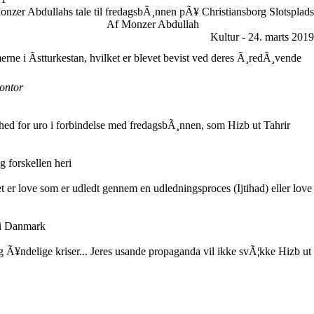
onzer Abdullahs tale til fredagsbÃ¸nnen pÃ¥ Christiansborg Slotsplads
Af Monzer Abdullah
Kultur - 24. marts 2019
erne i Ãstturkestan, hvilket er blevet bevist ved deres Ã¸redÃ¸vende
ontor
ghed for uro i forbindelse med fredagsbÃ¸nnen, som Hizb ut Tahrir
 forskellen heri
t er love som er udledt gennem en udledningsproces (Ijtihad) eller love
 i Danmark
 og Ã¥ndelige kriser... Jeres usande propaganda vil ikke svÃ¦kke Hizb ut