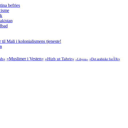
tina befries
cisme
ik
akistan
odbad
il Mali i kolonialismens tjeneste!
en
«Muslimer i Vesten»
ah»
«Hizb ut Tahrir»
«Det arabiske forÃ¥r»
«Libyen»