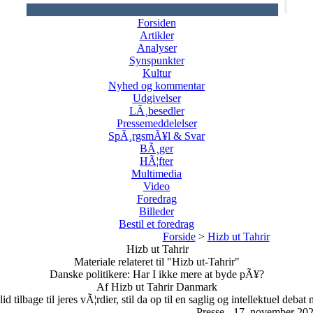
Forsiden
Artikler
Analyser
Synspunkter
Kultur
Nyhed og kommentar
Udgivelser
LÃ¸besedler
Pressemeddelelser
SpÃ¸rgsmÃ¥l & Svar
BÃ¸ger
HÃ¦fter
Multimedia
Video
Foredrag
Billeder
Bestil et foredrag
Forside
>
Hizb ut Tahrir
Hizb ut Tahrir
Materiale relateret til "Hizb ut-Tahrir"
Danske politikere: Har I ikke mere at byde pÃ¥?
Af Hizb ut Tahrir Danmark
id tilbage til jeres vÃ¦rdier, stil da op til en saglig og intellektuel deba
Presse - 17. november 20