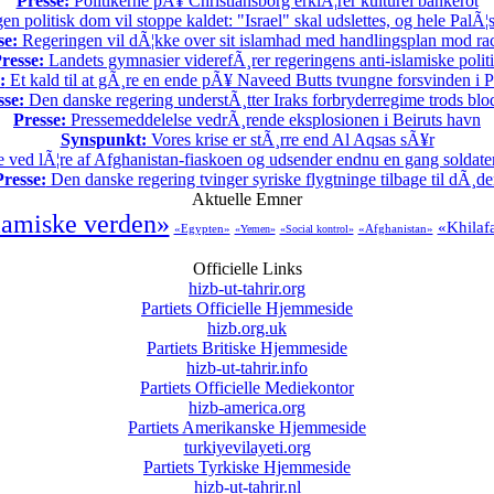
Presse:
Politikerne pÃ¥ Christiansborg erklÃ¦rer kulturel bankerot
en politisk dom vil stoppe kaldet: "Israel" skal udslettes, og hele PalÃ¦s
se:
Regeringen vil dÃ¦kke over sit islamhad med handlingsplan mod ra
resse:
Landets gymnasier viderefÃ¸rer regeringens anti-islamiske polit
:
Et kald til at gÃ¸re en ende pÃ¥ Naveed Butts tvungne forsvinden i P
sse:
Den danske regering understÃ¸tter Iraks forbryderregime trods bl
Presse:
Pressemeddelelse vedrÃ¸rende eksplosionen i Beiruts havn
Synspunkt:
Vores krise er stÃ¸rre end Al Aqsas sÃ¥r
 ved lÃ¦re af Afghanistan-fiaskoen og udsender endnu en gang soldater t
Presse:
Den danske regering tvinger syriske flygtninge tilbage til dÃ¸d
Aktuelle Emner
lamiske verden»
«Khilaf
«Egypten»
«Afghanistan»
«Yemen»
«Social kontrol»
Officielle Links
hizb-ut-tahrir.org
Partiets Officielle Hjemmeside
hizb.org.uk
Partiets Britiske Hjemmeside
hizb-ut-tahrir.info
Partiets Officielle Mediekontor
hizb-america.org
Partiets Amerikanske Hjemmeside
turkiyevilayeti.org
Partiets Tyrkiske Hjemmeside
hizb-ut-tahrir.nl