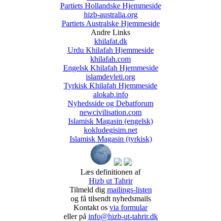
Partiets Hollandske Hjemmeside
hizb-australia.org
Partiets Australske Hjemmeside
Andre Links
khilafat.dk
Urdu Khilafah Hjemmeside
khilafah.com
Engelsk Khilafah Hjemmeside
islamdevleti.org
Tyrkisk Khilafah Hjemmeside
alokab.info
Nyhedsside og Debatforum
newcivilisation.com
Islamisk Magasin (engelsk)
kokludegisim.net
Islamisk Magasin (tyrkisk)
Læs definitionen af
Hizb ut Tahrir
Tilmeld dig
mailings-listen
og få tilsendt nyhedsmails
Kontakt os
via formular
eller på
info@hizb-ut-tahrir.dk