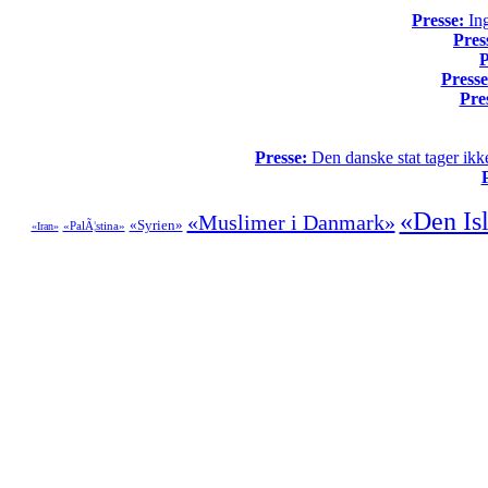
Presse:
Ing
Pres
P
Presse
Pre
Presse:
Den danske stat tager ikke
«Den Is
«Muslimer i Danmark»
«Syrien»
«PalÃ¦stina»
«Iran»