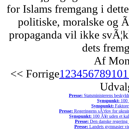
for Islams fremgang i dette 
politiske, moralske og Ã
propaganda vil ikke svÃ¦kk
dets fremg
Af Mon
<< Forrige
1
2
3
4
5
6
7
8
9
10
1
Udvalg
Presse:
Statsministerens beskyld
Synspunkt:
100 Ã
Synspunkt:
Faktore
Presse:
Regeringens sÃ¦rlov for ukrain
Synspunkt:
100 Ã¥r uden et kali
Presse:
Den danske regering tv
Presse:
Landets gymnasier vide