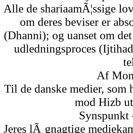
Alle de shariaamÃ¦ssige lo
om deres beviser er abso
(Dhanni); og uanset om det
udledningsproces (Ijtihad
te
Af Mon
Til de danske medier, som
mod Hizb ut
Synspunkt 
Jeres lÃ¸gnagtige mediekam