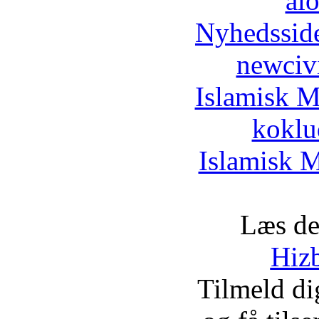
al
Nyhedssid
newciv
Islamisk M
koklu
Islamisk M
Læs de
Hizb
Tilmeld d