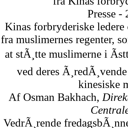
fra Kinas forbry
Presse -
Kinas forbryderiske leder
fra muslimernes regenter, so
at stÃ¸tte muslimerne i Ãst
ved deres Ã¸redÃ¸vende 
kinesiske 
Af Osman Bakhach,
Direk
Central
VedrÃ¸rende fredagsbÃ¸nne