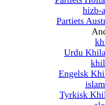
hizb-a
Partiets Aus
And
kh
Urdu Khil
khi
Engelsk Khi
islam
Tyrkisk Khi