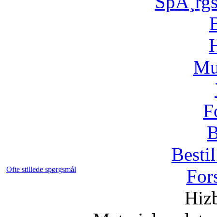
SpÃ¸rg
H
Mu
F
B
Bestil
Ofte stillede spørgsmål
For
Hizb