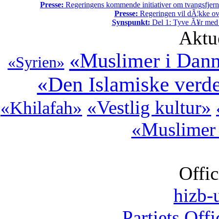
Presse:
Regeringens kommende initiativer om tvangsfjerne
Presse:
Regeringen vil dÃ¦kke ov
Synspunkt:
Del 1: Tyve Ã¥r med 
Aktu
«Muslimer i Dan
«Syrien»
«Den Islamiske verd
«Vestlig kultur»
«Khilafah»
«Muslimer 
Offic
hizb-u
Partiets Off