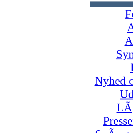
F
A
A
Syn
Nyhed 
Ud
LÃ¸
Presse