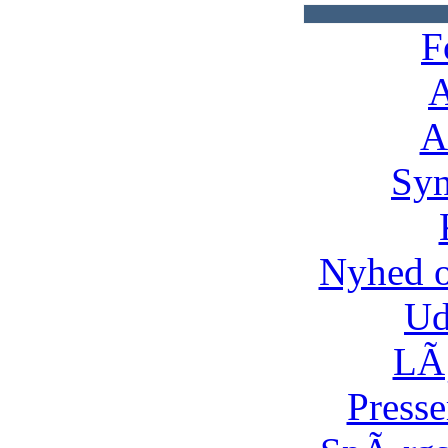
F
A
A
Syn
Nyhed 
Ud
LÃ¸
Presse