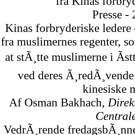
fra Kinas forbry
Presse -
Kinas forbryderiske leder
fra muslimernes regenter, so
at stÃ¸tte muslimerne i Ãst
ved deres Ã¸redÃ¸vende 
kinesiske 
Af Osman Bakhach,
Direk
Central
VedrÃ¸rende fredagsbÃ¸nne