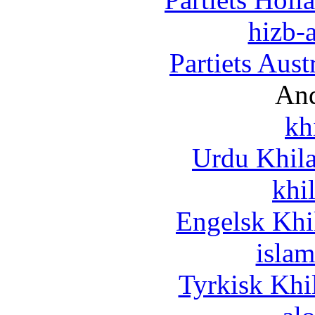
hizb-a
Partiets Aus
And
kh
Urdu Khil
khi
Engelsk Khi
islam
Tyrkisk Khi