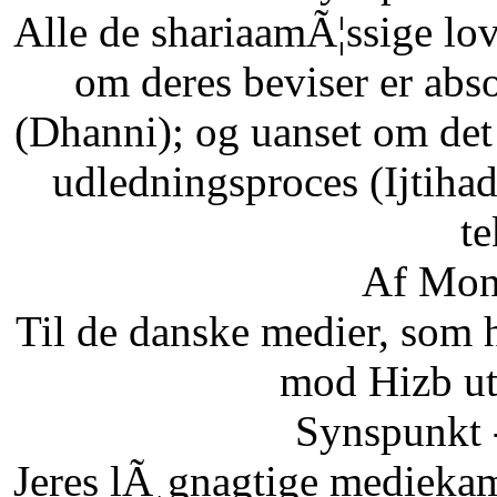
Alle de shariaamÃ¦ssige lo
om deres beviser er abso
(Dhanni); og uanset om det
udledningsproces (Ijtihad
te
Af Mon
Til de danske medier, som
mod Hizb ut
Synspunkt 
Jeres lÃ¸gnagtige mediekam