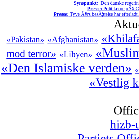
Synspunkt:
Den danske regering 
Presse:
Politikerne pÃ¥ Ch
Presse:
Tyve Ã¥rs besÃ¦ttelse har efterladt 
Aktu
«Khilaf
«Pakistan»
«Afghanistan»
«Muslim
mod terror»
«Libyen»
«Den Islamiske verden»
«
«Vestlig k
Offic
hizb-u
Partiets Off