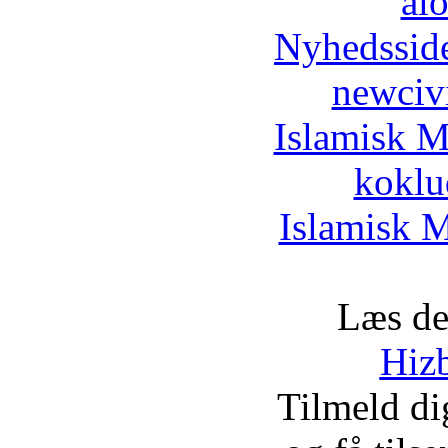
al
Nyhedssid
newciv
Islamisk M
koklu
Islamisk M
Læs de
Hizb
Tilmeld d