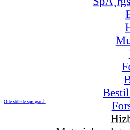
SpÃ¸rg
H
Mu
F
B
Bestil
Ofte stillede spørgsmål
For
Hizb