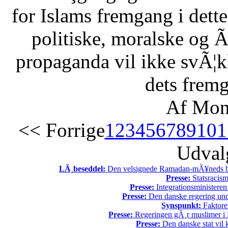
for Islams fremgang i dette 
politiske, moralske og Ã
propaganda vil ikke svÃ¦kk
dets fremg
Af Mon
<< Forrige
1
2
3
4
5
6
7
8
9
10
1
Udvalg
LÃ¸beseddel:
Den velsignede Ramadan-mÃ¥neds beg
Presse:
Statsracis
Presse:
Integrationsministeren
Presse:
Den danske regering unde
Synspunkt:
Faktore
Presse:
Regeringen gÃ¸r muslimer i 
Presse:
Den danske stat vil kr