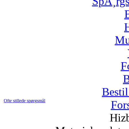
SpÃ¸rg
H
Mu
F
B
Bestil
Ofte stillede spørgsmål
For
Hizb