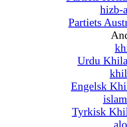
hizb-a
Partiets Aus
And
kh
Urdu Khil
khi
Engelsk Khi
islam
Tyrkisk Khi
al