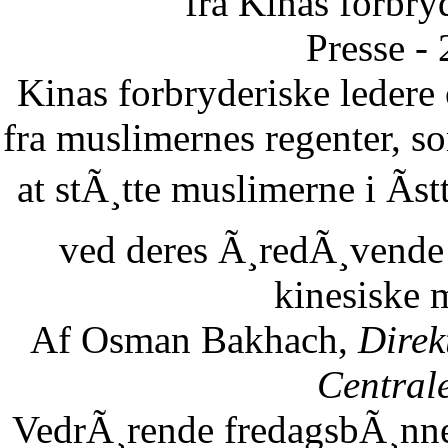
fra Kinas forbry
Presse -
Kinas forbryderiske leder
fra muslimernes regenter, so
at stÃ¸tte muslimerne i Ãst
ved deres Ã¸redÃ¸vende 
kinesiske 
Af Osman Bakhach,
Direk
Central
VedrÃ¸rende fredagsbÃ¸nne