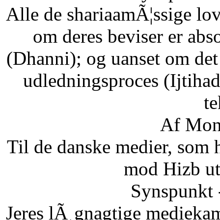
Alle de shariaamÃ¦ssige lo
om deres beviser er abso
(Dhanni); og uanset om det
udledningsproces (Ijtihad
te
Af Mon
Til de danske medier, som
mod Hizb ut
Synspunkt 
Jeres lÃ¸gnagtige mediekam