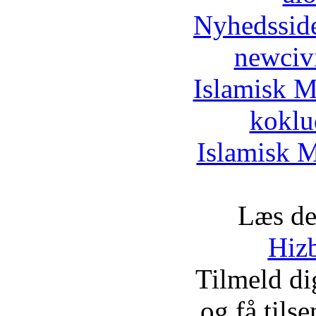
Nyhedssid
newciv
Islamisk M
koklu
Islamisk M
Læs de
Hizb
Tilmeld d
og få tils