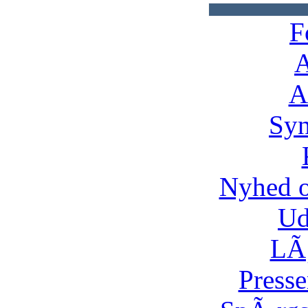
F
A
A
Syn
Nyhed 
Ud
LÃ¸
Presse