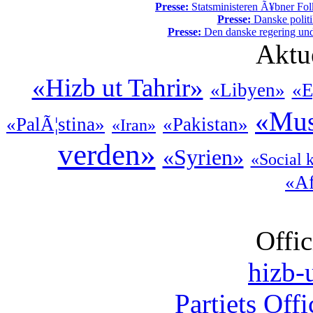
Presse:
Statsministeren Ã¥bner Fol
Presse:
Danske politi
Presse:
Den danske regering unde
Aktu
«Hizb ut Tahrir»
«Libyen»
«E
«Mus
«PalÃ¦stina»
«Pakistan»
«Iran»
verden»
«Syrien»
«Social 
«Af
Offic
hizb-u
Partiets Off