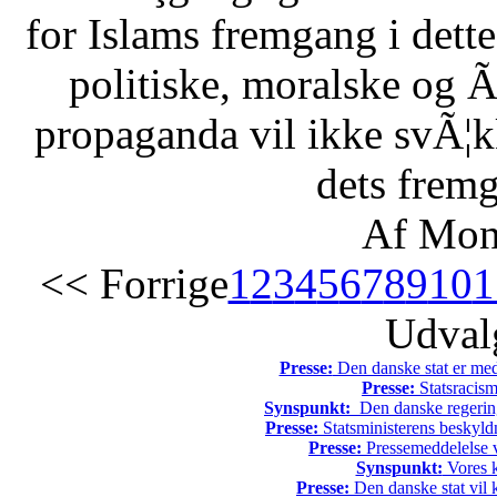
for Islams fremgang i dette 
politiske, moralske og Ã
propaganda vil ikke svÃ¦kk
dets fremg
Af Mon
<< Forrige
1
2
3
4
5
6
7
8
9
10
1
Udvalg
Presse:
Den danske stat er med
Presse:
Statsracis
Synspunkt:
Den danske regering 
Presse:
Statsministerens beskyld
Presse:
Pressemeddelelse v
Synspunkt:
Vores k
Presse:
Den danske stat vil kr