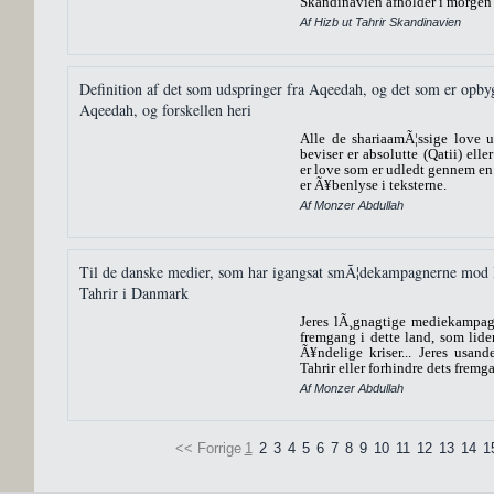
Skandinavien afholder i morgen f
Af Hizb ut Tahrir Skandinavien
Definition af det som udspringer fra Aqeedah, og det som er opb
Aqeedah, og forskellen heri
Alle de shariaamÃ¦ssige love 
beviser er absolutte (Qatii) ell
er love som er udledt gennem en 
er Ã¥benlyse i teksterne.
Af Monzer Abdullah
Til de danske medier, som har igangsat smÃ¦dekampagnerne mod 
Tahrir i Danmark
Jeres lÃ¸gnagtige mediekampagn
fremgang i dette land, som lider
Ã¥ndelige kriser... Jeres usa
Tahrir eller forhindre dets fremga
Af Monzer Abdullah
<< Forrige
1
2
3
4
5
6
7
8
9
10
11
12
13
14
1