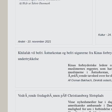
Af Hizb ut Tahrir Danmark
Kultur - 24
Andet - 10. november 2021
Khilafah vil befri Ãstturkestan og befri uigurerne fra Kinas forbr
undertrykkelse
Kinas forbryderiske ledere
muslimernes regenter, som har 
muslimerne i Ãstturkestan,
Ã¸redÃ¸vende tavshed over for d
Af Osman Bakhach,
Direkt& oslash;
VedrÃ¸rende fredagsbÃ¸nnen pÃ¥ Christiansborg Slotsplads
Visse nyhedsmedier har i dag
amerikanske ambassade i Danm
mulighed for uro i forbindelse