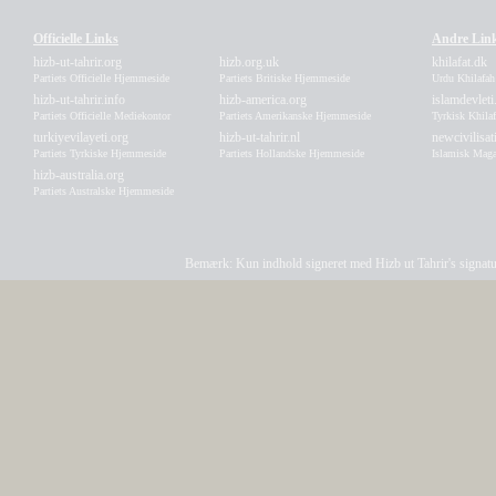
Officielle Links
Andre Lin
hizb-ut-tahrir.org
hizb.org.uk
khilafat.dk
Partiets Officielle Hjemmeside
Partiets Britiske Hjemmeside
Urdu Khilafa
hizb-ut-tahrir.info
hizb-america.org
islamdevleti
Partiets Officielle Mediekontor
Partiets Amerikanske Hjemmeside
Tyrkisk Khila
turkiyevilayeti.org
hizb-ut-tahrir.nl
newcivilisa
Partiets Tyrkiske Hjemmeside
Partiets Hollandske Hjemmeside
Islamisk Maga
hizb-australia.org
Partiets Australske Hjemmeside
Bemærk: Kun indhold signeret med Hizb ut Tahrir's signatur a