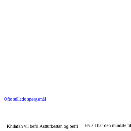
Ofte stillede spørgsmål
Hvis I har den mindste till
Khilafah vil befri Ãstturkestan og befri