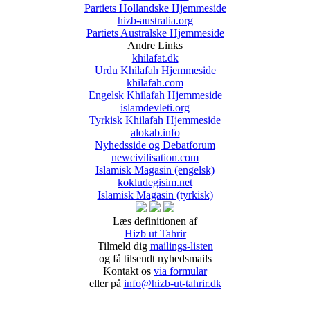
Partiets Hollandske Hjemmeside
hizb-australia.org
Partiets Australske Hjemmeside
Andre Links
khilafat.dk
Urdu Khilafah Hjemmeside
khilafah.com
Engelsk Khilafah Hjemmeside
islamdevleti.org
Tyrkisk Khilafah Hjemmeside
alokab.info
Nyhedsside og Debatforum
newcivilisation.com
Islamisk Magasin (engelsk)
kokludegisim.net
Islamisk Magasin (tyrkisk)
Læs definitionen af
Hizb ut Tahrir
Tilmeld dig
mailings-listen
og få tilsendt nyhedsmails
Kontakt os
via formular
eller på
info@hizb-ut-tahrir.dk