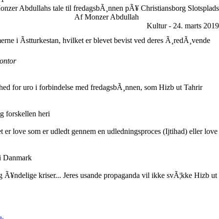
onzer Abdullahs tale til fredagsbÃ¸nnen pÃ¥ Christiansborg Slotsplads
Af Monzer Abdullah
Kultur - 24. marts 2019
erne i Ãstturkestan, hvilket er blevet bevist ved deres Ã¸redÃ¸vende
ontor
ghed for uro i forbindelse med fredagsbÃ¸nnen, som Hizb ut Tahrir
 forskellen heri
t er love som er udledt gennem en udledningsproces (Ijtihad) eller love
 i Danmark
 og Ã¥ndelige kriser... Jeres usande propaganda vil ikke svÃ¦kke Hizb ut