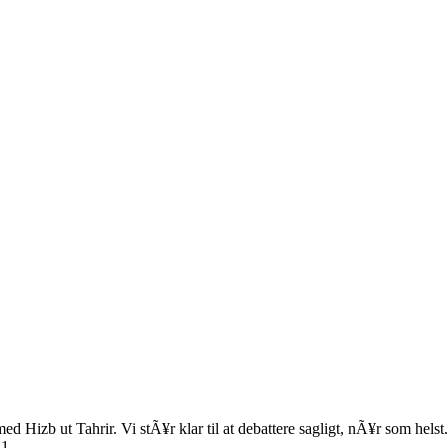
t med Hizb ut Tahrir. Vi stÃ¥r klar til at debattere sagligt, nÃ¥r som helst.
21