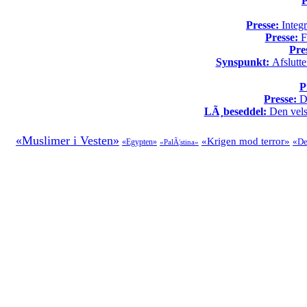
P
Presse:
Integr
Presse:
Fo
Pre
Synspunkt:
Afslutte
P
Presse:
Da
LÃ¸beseddel:
Den vels
«Muslimer i Vesten»
«Krigen mod terror»
«De
«Egypten»
«PalÃ¦stina»