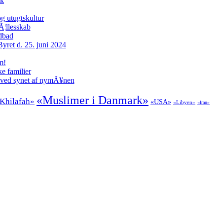
ik
g utugtskultur
Ã¦llesskab
odbad
ret d. 25. juni 2024
m!
e familier
 ved synet af nymÃ¥nen
«Muslimer i Danmark»
Khilafah»
«USA»
«Libyen»
«Iran»