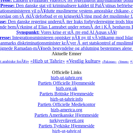
resse:
Landets gymnasier viderefÃ¸rer regeringens anti-islamiske polit
Presse:
Den danske stat vil kriminalisere kaldet til PalÃ¦stinas befrielse
ationsministeren vil pÃ¥dutte muslimerne vestens amoralske chikane- o
rslag om tÃ¸rklÃ¦deforbud er en krigserklÃ¦ring mod det muslimske f
sse:
Den danske regering understÃ¸tter Iraks forbryderregime trods bl
nde bemÃ¦rkning af Elias Lamrabet under retsmÃ¸det i KÃ¸benhavns By
Synspunkt:
Vores krise er stÃ¸rre end Al Aqsas sÃ¥r
resse:
Integrationsministeren oppisker pÃ¥ ny til vÃ¦rdikamp mod Isla
nmarks diskriminationsminister krÃ¦ver Ã¸get statskontrol af muslimsk
ignede Ramadan-mÃ¥neds begyndelse og afslutning bestemmes alene
Aktuelle Emner
«Vestlig kultur»
«Hizb ut Tahrir»
«
t arabiske forÃ¥r»
«Pakistan»
«Yemen»
Officielle Links
hizb-ut-tahrir.org
Partiets Officielle Hjemmeside
hizb.org.uk
Partiets Britiske Hjemmeside
hizb-ut-tahrir.info
Partiets Officielle Mediekontor
hizb-america.org
Partiets Amerikanske Hjemmeside
turkiyevilayeti.org
Partiets Tyrkiske Hjemmeside
hizb-ut-tahrir.nl