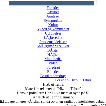
Forsiden
Artikler
Analyser
Synspunkter
Kultur
Nyhed og kommentar
Udgivelser
LÃ¸besedler
Pressemeddelelser
SpÃ¸rgsmÃ¥l & Svar
BÃ¸ger
HÃ¦fter
Multimedia
Video
Foredrag
Billeder
Bestil et foredrag
Forside
>
Hizb ut Tahrir
Hizb ut Tahrir
Materiale relateret til "Hizb ut-Tahrir"
Danske politikere: Har I ikke mere at byde pÃ¥?
Af Hizb ut Tahrir Danmark
id tilbage til jeres vÃ¦rdier, stil da op til en saglig og intellektuel deba
Presse - 17. november 20