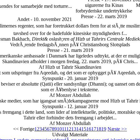
uigurerne fra Kinas
M
kendes for samarbejde med torturre...
forbryderiske undertrykkelse
Presse - 22. marts 2019
Andet - 10. november 2021
ernes regenter, som har foretrukket dollars frem for at stÃ¸tte muslim
tavshed over for de hadefulde kinesiske myndigheders f...
sman Bakhach,
Direkt& oslash;ren af Hizb ut Tahrirs Centrale Mediek
VedrÃ¸rende fredagsbÃ¸nnen pÃ¥ Christiansborg Slotsplads
Presse - 21. marts 2019
 amerikanske ambassade i Danmark har ligeledes udtrykt, at der er muli
Skandinavien afholder i morgen fredag, 22. marts 2019, pÃ¥ Chris...
Af Hizb ut Tahrir Skandinavien
et som udspringer fra Aqeedah, og det som er opbygget pÃ¥ Aqeedah, og
Synspunkt - 20. januar 2019
eviser er absolutte (Qatii) eller sandsynlige (Dhanni); og uanset om de
som er Ã¥benlyse i teksterne.
Af Monzer Abdullah
nske medier, som har igangsat smÃ¦dekampagnerne mod Hizb ut Tahrir
Synspunkt - 12. januar 2019
fremgang i dette land, som lider af intellektuelle, politiske, moralske
Tahrir eller forhindre dets fremgang i arbejdet...
Af Monzer Abdullah
<< Forrige
1
2
3
4
5
6
7
8
9
10
11
12
13
14
15
16
17
18
19
Næste >>
Udvalgt Materiale