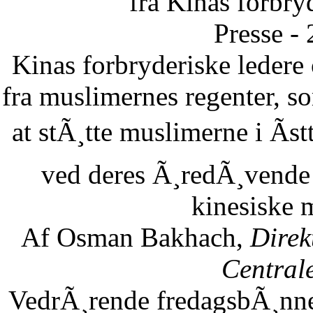
fra Kinas forbry
Presse -
Kinas forbryderiske leder
fra muslimernes regenter, so
at stÃ¸tte muslimerne i Ãst
ved deres Ã¸redÃ¸vende 
kinesiske 
Af Osman Bakhach,
Direk
Central
VedrÃ¸rende fredagsbÃ¸nne