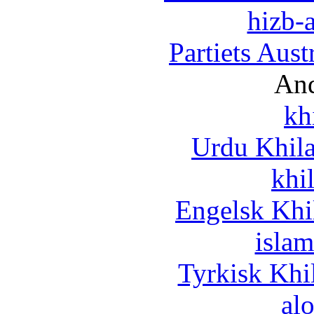
hizb-a
Partiets Aus
And
kh
Urdu Khil
khi
Engelsk Khi
islam
Tyrkisk Khi
al