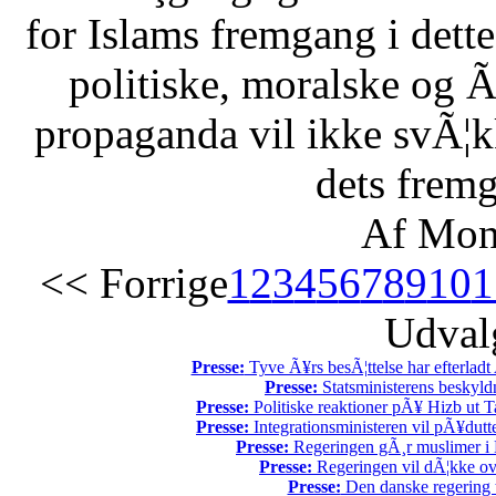
for Islams fremgang i dette 
politiske, moralske og Ã
propaganda vil ikke svÃ¦kk
dets fremg
Af Mon
<< Forrige
1
2
3
4
5
6
7
8
9
10
1
Udvalg
Presse:
Tyve Ã¥rs besÃ¦ttelse har efterladt 
Presse:
Statsministerens beskyld
Presse:
Politiske reaktioner pÃ¥ Hizb ut Ta
Presse:
Integrationsministeren vil pÃ¥dutt
Presse:
Regeringen gÃ¸r muslimer i 
Presse:
Regeringen vil dÃ¦kke ov
Presse:
Den danske regering tv