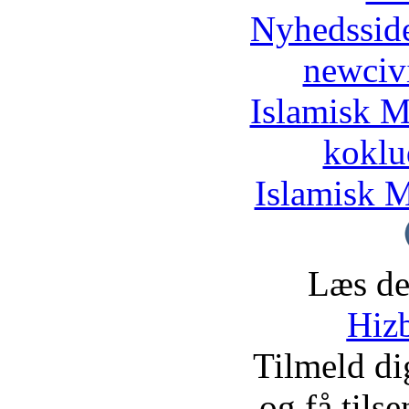
Nyhedssid
newciv
Islamisk M
koklu
Islamisk M
Læs de
Hizb
Tilmeld d
og få tils