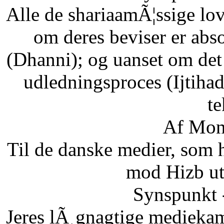
Alle de shariaamÃ¦ssige lo
om deres beviser er abso
(Dhanni); og uanset om det
udledningsproces (Ijtihad
te
Af Mon
Til de danske medier, som
mod Hizb ut
Synspunkt 
Jeres lÃ¸gnagtige mediekam