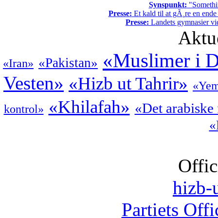
Synspunkt:
"Somethin
Presse:
Et kald til at gÃ¸re en end
Presse:
Landets gymnasier vide
Aktu
«Muslimer i 
«Pakistan»
«Iran»
Vesten»
«Hizb ut Tahrir»
«Ye
«Khilafah»
«Det arabiske
kontrol»
«
Offic
hizb-u
Partiets Off