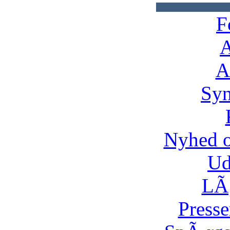
F
A
A
Syn
Nyhed 
Ud
LÃ¸
Presse