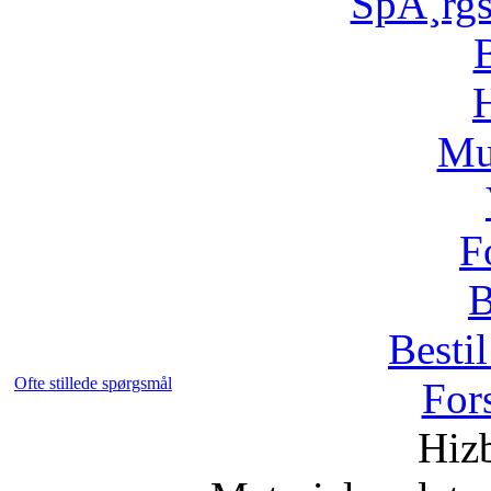
SpÃ¸rg
H
Mu
F
B
Bestil
Ofte stillede spørgsmål
For
Hizb