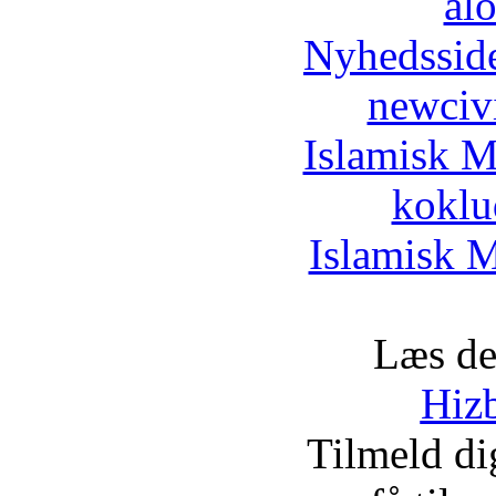
al
Nyhedssid
newciv
Islamisk M
koklu
Islamisk M
Læs de
Hizb
Tilmeld d