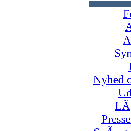
F
A
A
Syn
Nyhed 
Ud
LÃ¸
Presse