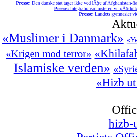
Presse:
Den danske stat tager ikke ved lÃ¦re af Afghanistan-fia
Presse:
Integrationsministeren vil pÃ¥dutt
Presse:
Landets gymnasier vide
Aktu
«Muslimer i Danmark»
«Y
«Khilafa
«Krigen mod terror»
Islamiske verden»
«Syri
«Hizb ut
Offic
hizb-u