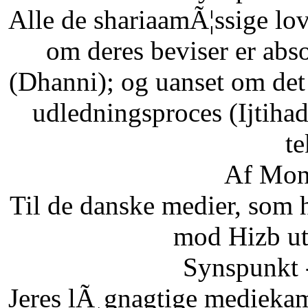
Alle de shariaamÃ¦ssige lo
om deres beviser er abso
(Dhanni); og uanset om det
udledningsproces (Ijtihad
te
Af Mon
Til de danske medier, som
mod Hizb ut
Synspunkt 
Jeres lÃ¸gnagtige mediekam