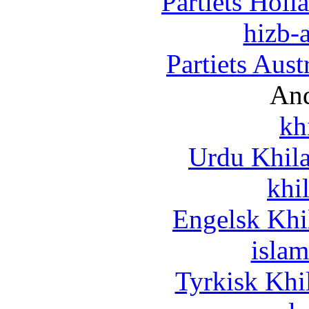
Partiets Hol
hizb-a
Partiets Aus
And
kh
Urdu Khil
khi
Engelsk Khi
islam
Tyrkisk Khi