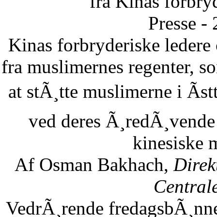
fra Kinas forbry
Presse -
Kinas forbryderiske leder
fra muslimernes regenter, so
at stÃ¸tte muslimerne i Ãst
ved deres Ã¸redÃ¸vende 
kinesiske 
Af Osman Bakhach,
Direk
Central
VedrÃ¸rende fredagsbÃ¸nne