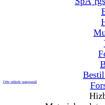
SpÃ¸rg
H
Mu
F
B
Bestil
Ofte stillede spørgsmål
For
Hizb