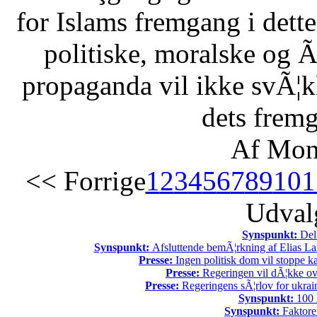
for Islams fremgang i dette 
politiske, moralske og Ã
propaganda vil ikke svÃ¦kk
dets fremg
Af Mon
<< Forrige
1
2
3
4
5
6
7
8
9
10
1
Udvalg
Synspunkt:
Del 
Synspunkt:
Afsluttende bemÃ¦rkning af Elias La
Presse:
Ingen politisk dom vil stoppe kal
Presse:
Regeringen vil dÃ¦kke ov
Presse:
Regeringens sÃ¦rlov for ukrain
Synspunkt:
100 Ã
Synspunkt:
Faktore