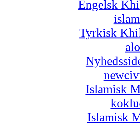
Engelsk Khi
islam
Tyrkisk Khi
al
Nyhedssid
newciv
Islamisk M
koklu
Islamisk M