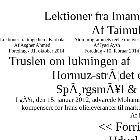
Lektioner fra Imam
Af Taimu
Lektioner fra tragedien i Karbala
Atomprogrammets reelle motiver
Af Asgher Ahmed
Af Iyad Aysh
Foredrag - 31. oktober 2014
Foredrag - 10. februar 2014
Truslen om lukningen af
Hormuz-strÃ¦det 
SpÃ¸rgsmÃ¥l & S
I gÃ¥r, den 15. januar 2012, advarede Mohamm
kompensere for Irans olieleverancer til marke
Af 
<< Forr