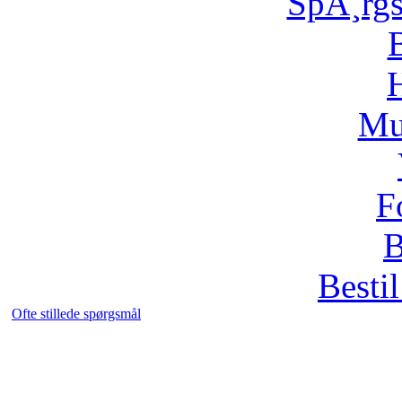
SpÃ¸rg
H
Mu
F
B
Bestil
Ofte stillede spørgsmål