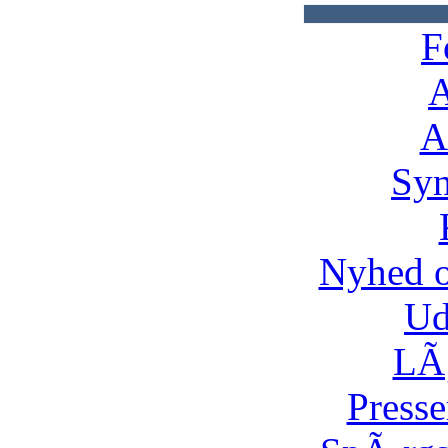
F
A
A
Syn
Nyhed 
Ud
LÃ¸
Presse