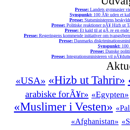
Udvalg
Presse:
Landets gymnasier vide
Synspunkt:
100 Ã¥r uden et kali
Presse:
Statsministerens beskyld
Presse:
Politiske reaktioner pÃ¥ Hizb ut Ta
Presse:
Et kald til at gÃ¸re en end
Presse:
Regeringens kommende initiativer om tvangsfjerne
Presse:
Danmarks diskriminationsminist
Synspunkt:
100 Ã
Presse:
Danske politi
Presse:
Integrationsministeren vil pÃ¥dutt
Aktu
«Hizb ut Tahrir»
«USA»
arabiske forÃ¥r»
«Egypten»
«Muslimer i Vesten»
«Pal
«Afghanistan»
«S