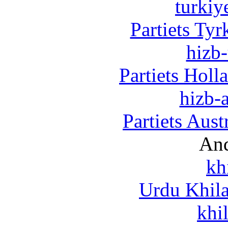
turkiy
Partiets Ty
hizb-
Partiets Hol
hizb-a
Partiets Aus
And
kh
Urdu Khil
khi