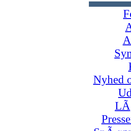
F
A
A
Syn
Nyhed 
Ud
LÃ¸
Presse