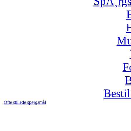
SpÃ¸rg
H
Mu
F
B
Bestil
Ofte stillede spørgsmål