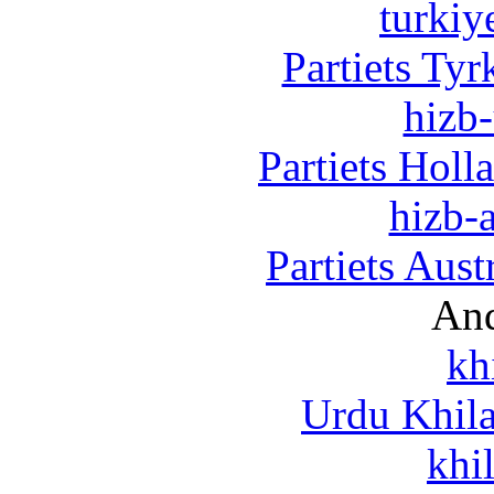
turkiy
Partiets Ty
hizb-
Partiets Hol
hizb-a
Partiets Aus
And
kh
Urdu Khil
khi