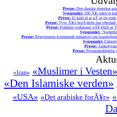
Udvalg
Presse:
Den danske regering unde
Synspunkt:
100 Ã¥r uden et kali
Presse:
Et kald til at gÃ¸re en end
Presse:
Tyve Ã¥rs besÃ¦ttelse har efterladt 
Presse:
Politiske reaktioner pÃ¥ Hizb ut Ta
Synspunkt:
"Somethin
Presse:
Regeringens kommende initiativer om tvangsfjerne
Synspunkt:
Faktore
Presse:
Tanketyrann
Presse:
Pressemeddelelse v
Aktu
«Muslimer i Vesten
«Iran»
«Den Islamiske verden»
«USA»
«
«Det arabiske forÃ¥r»
Da