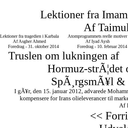
Lektioner fra Imam
Af Taimu
Lektioner fra tragedien i Karbala
Atomprogrammets reelle motiver
Af Asgher Ahmed
Af Iyad Aysh
Foredrag - 31. oktober 2014
Foredrag - 10. februar 2014
Truslen om lukningen af
Hormuz-strÃ¦det 
SpÃ¸rgsmÃ¥l & S
I gÃ¥r, den 15. januar 2012, advarede Mohamm
kompensere for Irans olieleverancer til marke
Af 
<< Forr