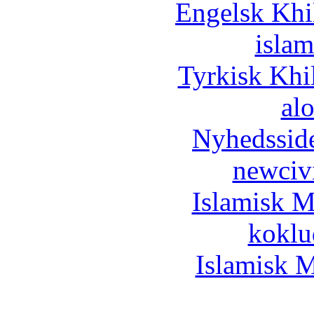
Engelsk Khi
islam
Tyrkisk Khi
al
Nyhedssid
newciv
Islamisk M
koklu
Islamisk M