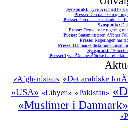
Udvalg
Synspunkt:
Tyve Ã¥r med hetz af
Presse:
Den danske regering tv
Presse:
Den danske statsminister bl
Synspunkt:
Del 
Presse:
Den danske regering unde
Presse:
Statsministeren Ã¥bner Fol
Presse:
Regeringen har tab
Presse:
Danmarks diskriminationsminist
Synspunkt:
"Somethin
Presse:
Tyve Ã¥rs besÃ¦ttelse har efterladt 
Aktu
«Det arabiske forÃ
«Afghanistan»
«D
«USA»
«Libyen»
«Pakistan»
«Muslimer i Danmark
«P