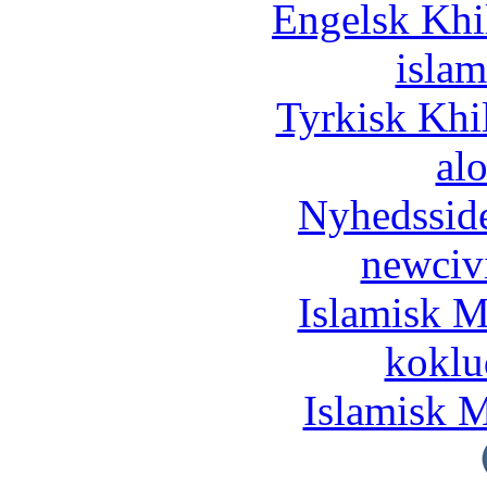
Engelsk Khi
islam
Tyrkisk Khi
al
Nyhedssid
newciv
Islamisk M
koklu
Islamisk M