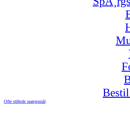
SpÃ¸rg
H
Mu
F
B
Bestil
Ofte stillede spørgsmål