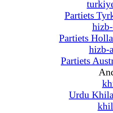
turkiy
Partiets Ty
hizb-
Partiets Hol
hizb-a
Partiets Aus
And
kh
Urdu Khil
khi