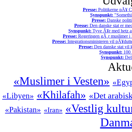
Udvalg
Presse:
Politikerne pÃ¥ Ch
Synspunkt:
"Somethin
Presse:
Danske politi
Presse:
Den danske stat er med
Synspunkt:
Tyve Ã¥r med hetz af
Presse:
Regeringen gÃ¸r muslimer i 
Presse:
Integrationsministeren vil pÃ¥dutt
Presse:
Den danske stat vil kr
Synspunkt:
100 Ã
Synspunkt:
Del 
Aktu
«Muslimer i Vesten»
«Egy
«Khilafah»
«Det arabis
«Libyen»
«Vestlig kultu
«Pakistan»
«Iran»
Danm