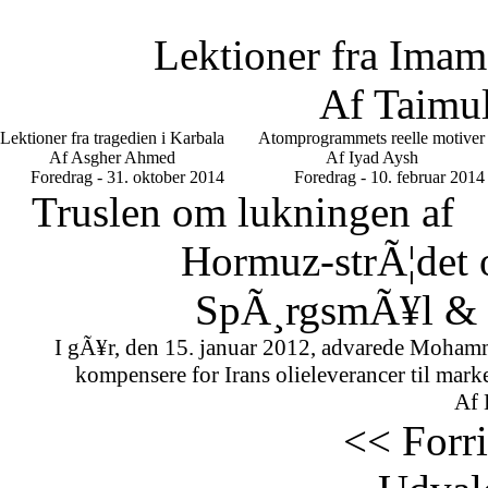
Lektioner fra Imam
Af Taimu
Lektioner fra tragedien i Karbala
Atomprogrammets reelle motiver
Af Asgher Ahmed
Af Iyad Aysh
Foredrag - 31. oktober 2014
Foredrag - 10. februar 2014
Truslen om lukningen af
Hormuz-strÃ¦det 
SpÃ¸rgsmÃ¥l & S
I gÃ¥r, den 15. januar 2012, advarede Mohamm
kompensere for Irans olieleverancer til marke
Af 
<< Forr