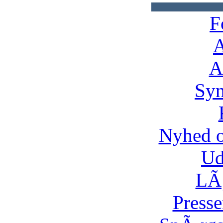
F
A
A
Syn
Nyhed 
Ud
LÃ¸
Presse