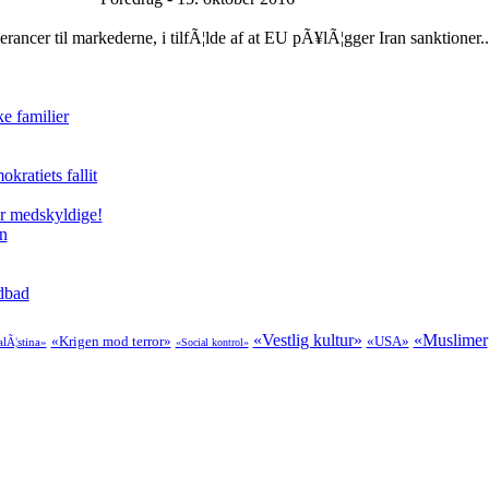
ncer til markederne, i tilfÃ¦lde af at EU pÃ¥lÃ¦gger Iran sanktioner..
e familier
kratiets fallit
er medskyldige!
en
odbad
«Vestlig kultur»
«Muslimer
«Krigen mod terror»
«USA»
lÃ¦stina»
«Social kontrol»