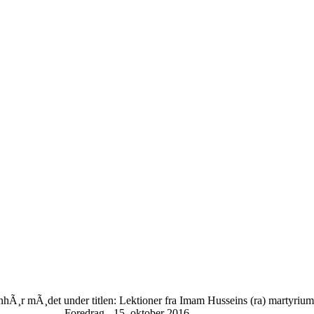
nhÃ¸r mÃ¸det under titlen: Lektioner fra Imam Husseins (ra) martyrium
Foredrag - 15. oktober 2016