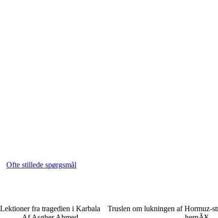
Ofte stillede spørgsmål
Lektioner fra tragedien i Karbala
Truslen om lukningen af Hormuz-str
Af Asgher Ahmed
herpÃ¥