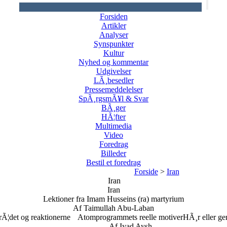
Forsiden
Artikler
Analyser
Synspunkter
Kultur
Nyhed og kommentar
Udgivelser
LÃ¸besedler
Pressemeddelelser
SpÃ¸rgsmÃ¥l & Svar
BÃ¸ger
HÃ¦fter
Multimedia
Video
Foredrag
Billeder
Bestil et foredrag
Forside
>
Iran
Iran
Iran
Lektioner fra Imam Husseins (ra) martyrium
Af Taimullah Abu-Laban
Ã¦det og reaktionerne
Atomprogrammets reelle motiver
HÃ¸r eller ge
Af Iyad Aysh