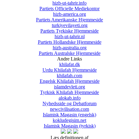
hizb-ut-tahrir.info
Partiets Officielle Mediekontor
hizb-america.org
Partiets Amerikanske Hjemmeside
turkiyevilayeti.org
Partiets Tyrkiske Hjemmeside
hizb-ut-tahrir.nl
Partiets Hollandske Hjemmeside
hizb-australia.org
Partiets Australske Hjemmeside
Andre Links
khilafat.dk
Urdu Khilafah Hjemmeside
khilafah.com
Engelsk Khilafah Hjemmeside
islamdevleti.org
Tyrkisk Khilafah Hjemmeside
alokab.info
Nyhedsside og Debatforum
newcivilisation.com
Islamisk Magasin (engelsk)
kokludegisim.net
Islamisk Magasin (tyrkisk)
Læs definitionen af