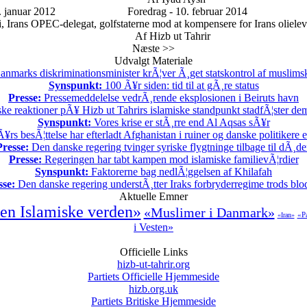
 januar 2012
Foredrag - 10. februar 2014
rans OPEC-delegat, golfstaterne mod at kompensere for Irans olielevera
Af Hizb ut Tahrir
Næste >>
Udvalgt Materiale
nmarks diskriminationsminister krÃ¦ver Ã¸get statskontrol af muslimsk
Synspunkt:
100 Ã¥r siden: tid til at gÃ¸re status
Presse:
Pressemeddelelse vedrÃ¸rende eksplosionen i Beiruts havn
ske reaktioner pÃ¥ Hizb ut Tahrirs islamiske standpunkt stadfÃ¦ster demo
Synspunkt:
Vores krise er stÃ¸rre end Al Aqsas sÃ¥r
rs besÃ¦ttelse har efterladt Afghanistan i ruiner og danske politikere 
Presse:
Den danske regering tvinger syriske flygtninge tilbage til dÃ¸d
Presse:
Regeringen har tabt kampen mod islamiske familievÃ¦rdier
Synspunkt:
Faktorerne bag nedlÃ¦ggelsen af Khilafah
sse:
Den danske regering understÃ¸tter Iraks forbryderregime trods bl
Aktuelle Emner
en Islamiske verden»
«Muslimer i Danmark»
«Pa
«Iran»
i Vesten»
Officielle Links
hizb-ut-tahrir.org
Partiets Officielle Hjemmeside
hizb.org.uk
Partiets Britiske Hjemmeside