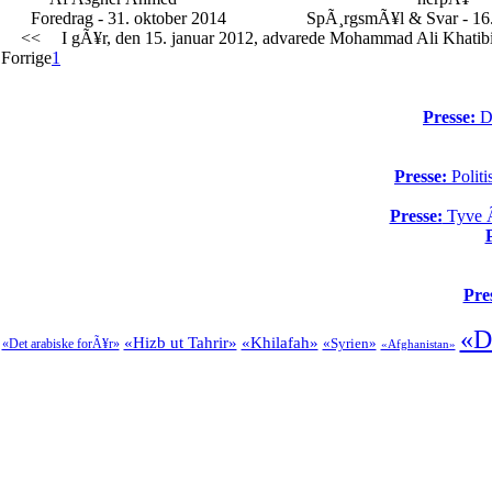
Foredrag - 31. oktober 2014
SpÃ¸rgsmÃ¥l & Svar - 16.
<<
I gÃ¥r, den 15. januar 2012, advarede Mohammad Ali Khatibi, I
Forrige
1
Presse:
Da
Presse:
Politi
Presse:
Tyve Ã¥
Pre
«D
«Hizb ut Tahrir»
«Khilafah»
«Syrien»
«Det arabiske forÃ¥r»
«Afghanistan»