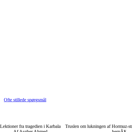
Ofte stillede spørgsmål
Lektioner fra tragedien i Karbala
Truslen om lukningen af Hormuz-str
Af Asgher Ahmed
herpÃ¥