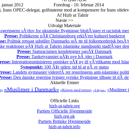
 januar 2012
Foredrag - 10. februar 2014
rans OPEC-delegat, golfstaterne mod at kompensere for Irans olielevera
Af Hizb ut Tahrir
Næste >>
Udvalgt Materiale
geringens sÃ¦rlov for ukrainske flygtninge blotlÃ¦gger et racistisk m
Presse:
Politikerne pÃ¥ Christiansborg erklÃ¦rer kulturel bankerot
sse:
Politisk retssag udstiller Danmarks stÃ¸tte til folkemorderisk besÃ¦t
ske reaktioner pÃ¥ Hizb ut Tahrirs islamiske standpunkt stadfÃ¦ster demo
Presse:
Statsracismen kendetegner ogsÃ¥ Danmark
Presse:
Tanketyranniet nÃ¥r nye hÃ¸jder i Danmark
resse:
Integrationsministeren oppisker pÃ¥ ny til vÃ¦rdikamp mod Isla
Synspunkt:
100 Ã¥r siden: tid til at gÃ¸re status
resse:
Landets gymnasier viderefÃ¸rer regeringens anti-islamiske polit
Presse:
Den danske regering tvinger syriske flygtninge tilbage til dÃ¸d
Aktuelle Emner
«Muslimer i Danmark»
«Muslimer i
«Krigen mod terror»
r»
«Libyen»
Officielle Links
hizb-ut-tahrir.org
Partiets Officielle Hjemmeside
hizb.org.uk
Partiets Britiske Hjemmeside
hizb-ut-tahrir.info