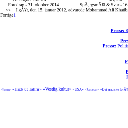
Foredrag - 31. oktober 2014
SpÃ¸rgsmÃ¥l & Svar - 16.
<<
I gÃ¥r, den 15. januar 2012, advarede Mohammad Ali Khatibi, I
Forrige
1
Presse:
Re
Pre
Presse:
Politi
P
P
«Vestlig kultur»
«Hizb ut Tahrir»
«USA»
«Det arabiske forÃ¥
«Pakistan»
«Yemen»