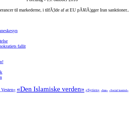
ncer til markederne, i tilfÃ¦lde af at EU pÃ¥lÃ¦gger Iran sanktioner..
enneskesyn
telse
kratiets fallit
m!
ik
en
«Den Islamiske verden»
 Vesten»
«Syrien»
«Iran»
«Social kontrol»