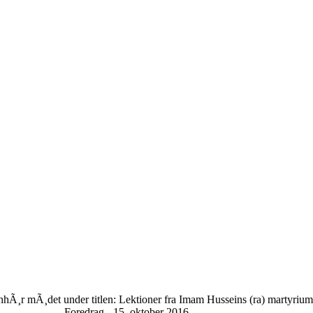
nhÃ¸r mÃ¸det under titlen: Lektioner fra Imam Husseins (ra) martyrium
Foredrag - 15. oktober 2016