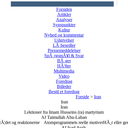
Forsiden
Artikler
Analyser
Synspunkter
Kultur
Nyhed og kommentar
Udgivelser
LÃ¸besedler
Pressemeddelelser
SpÃ¸rgsmÃ¥l & Svar
BÃ¸ger
HÃ¦fter
Multimedia
Video
Foredrag
Billeder
Bestil et foredrag
Forside
>
Iran
Iran
Iran
Lektioner fra Imam Husseins (ra) martyrium
Af Taimullah Abu-Laban
Ã¦det og reaktionerne
Atomprogrammets reelle motiver
HÃ¸r eller ge
Af Iyad Aysh