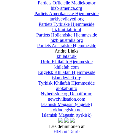
Partiets Officielle Mediekontor
hizb-america.org
Partiets Amerikanske Hjemmeside
turkiyevilayeti.org
Partiets Tyrkiske Hjemmeside
hizb-ut-tahrir.nl
Partiets Hollandske Hjemmeside
hizb-australia.org
Partiets Australske Hjemmeside
Andre Links
khilafat.dk
Urdu Khilafah Hjemmeside
khilafah.com
Engelsk Khilafah Hjemmeside
islamdevleti.org
Tyrkisk Khilafah Hjemmeside
alokab.info
Nyhedsside og Debatforum
newcivilisation.com
Islamisk Magasin (engelsk)
kokludegisim.net
Islamisk Magasin (tyrkisk)
Læs definitionen af
Hizb ut Tahrir