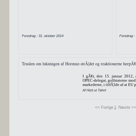
Foredrag - 31. oktober 2014
Foredrag - 
Truslen om lukningen af Hormuz-strÃ¦det og reaktionerne herpÃ¥
I gÃ¥r, den 15. januar 2012,
OPEC-delegat, golfstaterne mod a
markederne, i tilfÃ¦lde af at EU 
Af Hizb ut Tahrir
<< Forrige
1
Næste >