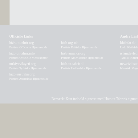
Officielle Links
Andre Lin
hizb-ut-tahrir.org
hizb.org.uk
khilafat.dk
Partiets Officielle Hjemmeside
Partiets Britiske Hjemmeside
Urdu Khilafa
hizb-ut-tahrir.info
hizb-america.org
islamdevleti
Partiets Officielle Mediekontor
Partiets Amerikanske Hjemmeside
Tyrkisk Khila
turkiyevilayeti.org
hizb-ut-tahrir.nl
newcivilisa
Partiets Tyrkiske Hjemmeside
Partiets Hollandske Hjemmeside
Islamisk Maga
hizb-australia.org
Partiets Australske Hjemmeside
Bemærk: Kun indhold signeret med Hizb ut Tahrir's signatur a