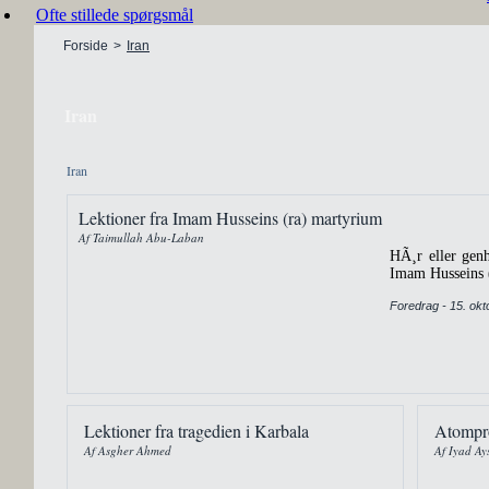
Ofte stillede spørgsmål
Forside
>
Iran
Iran
Iran
Lektioner fra Imam Husseins (ra) martyrium
Af Taimullah Abu-Laban
HÃ¸r eller genh
Imam Husseins 
Foredrag - 15. ok
Lektioner fra tragedien i Karbala
Atompro
Af Asgher Ahmed
Af Iyad Ay