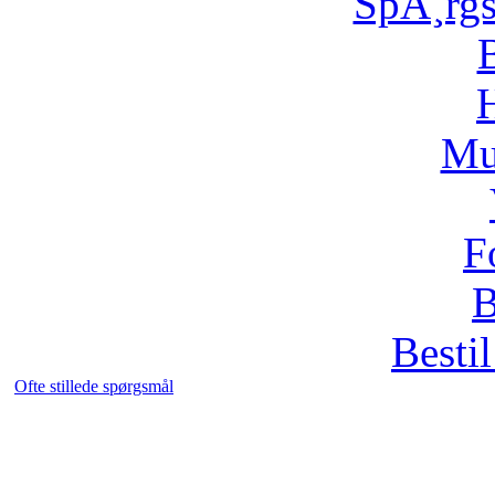
SpÃ¸rg
H
Mu
F
B
Bestil
Ofte stillede spørgsmål