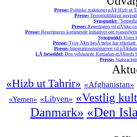
Udvalg
Presse:
Politiske reaktioner pÃ¥ Hizb ut Ta
Presse:
Terrorpolitikken anvende
Synspunkt:
"Somethin
Presse:
Regeringen vil dÃ¦kke ov
Presse:
Regeringens kommende initiativer om tvangsfjerne
Synspunkt:
Vores k
Presse:
Tyve Ã¥rs besÃ¦ttelse har efterladt 
Presse:
Integrationsministeren vil pÃ¥dutt
LÃ¸beseddel:
Den velsignede Ramadan-mÃ¥neds beg
Presse:
Statsracis
Aktu
«Hizb ut Tahrir»
«Afghanistan»
«Vestlig kul
«Libyen»
«Yemen»
«Den Isl
Danmark»