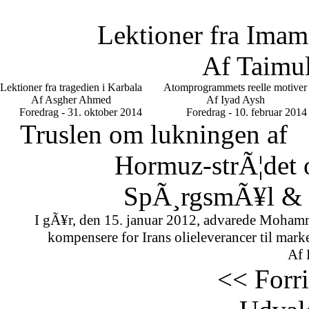
Lektioner fra Imam
Af Taimu
Lektioner fra tragedien i Karbala
Atomprogrammets reelle motiver
Af Asgher Ahmed
Af Iyad Aysh
Foredrag - 31. oktober 2014
Foredrag - 10. februar 2014
Truslen om lukningen af
Hormuz-strÃ¦det 
SpÃ¸rgsmÃ¥l & S
I gÃ¥r, den 15. januar 2012, advarede Mohamm
kompensere for Irans olieleverancer til marke
Af 
<< Forr