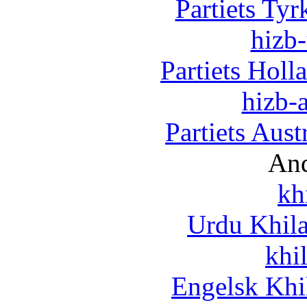
Partiets Ty
hizb-
Partiets Hol
hizb-a
Partiets Aus
And
kh
Urdu Khil
khi
Engelsk Khi