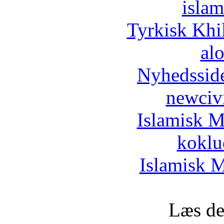
islam
Tyrkisk Khi
al
Nyhedssid
newciv
Islamisk M
koklu
Islamisk M
Læs de