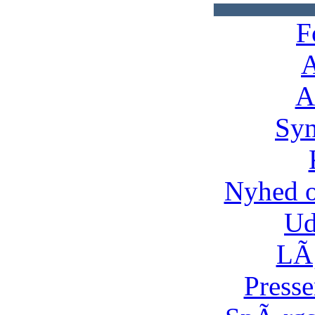
F
A
A
Syn
Nyhed 
Ud
LÃ¸
Presse