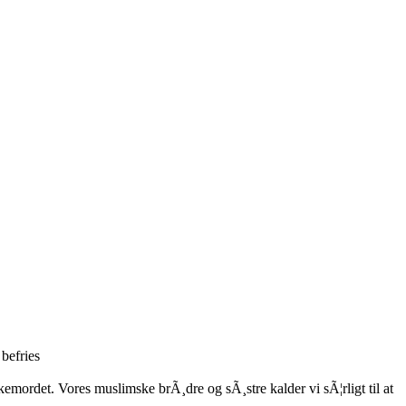
 befries
kemordet. Vores muslimske brÃ¸dre og sÃ¸stre kalder vi sÃ¦rligt til at