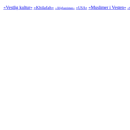
«Vestlig kultur»
«Muslimer i Vesten»
«Khilafah»
«USA»
«Afghanistan»
«S