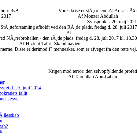
befrielse!
Vores krise er stÃ¸rre end Al Aqsas sÃ¥r
i 2017
Af Monzer Abdullah
Synspunkt - 20. maj 2021
StÃ¸tteforsamling afholdt ved den RÃ¸de plads, fredag d. 28. juli 2017
Af
ed NÃ¸rrebrohallen - den rÃ¸de plads, fredag d. 28. juli 2017 kl. 18.30
Af Hizb ut Tahrir Skandinavien
limerne. Disse er derimod f? mennesker, som er afveget fra den rette vej.
Krigen mod terror: den selvopfyldende profeti
Af Taimullah Abu-Laban
mer
ret d. 25. juni 2024
kratiets fallit
enneskesyn
Ã¦llesskab
m!
mmah?
ik