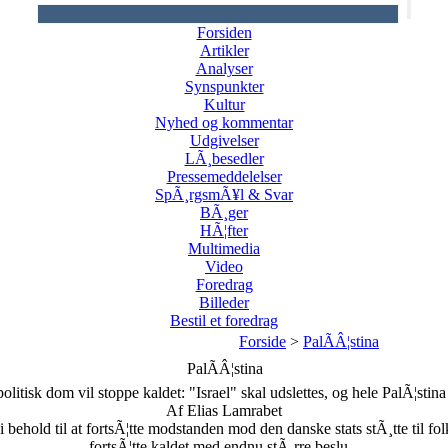
Forsiden
Artikler
Analyser
Synspunkter
Kultur
Nyhed og kommentar
Udgivelser
LÃ¸besedler
Pressemeddelelser
SpÃ¸rgsmÃ¥l & Svar
BÃ¸ger
HÃ¦fter
Multimedia
Video
Foredrag
Billeder
Bestil et foredrag
Forside
>
PalÃÂ¦stina
PalÃÂ¦stina
olitisk dom vil stoppe kaldet: "Israel" skal udslettes, og hele PalÃ¦stina
Af Elias Lamrabet
ehold til at fortsÃ¦tte modstanden mod den danske stats stÃ¸tte til fol
fortsÃ¦tte kaldet med endnu stÃ¸rre beslu...