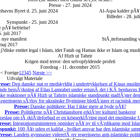
Presse - 27. juni 2024
havns Byret d. 25. juni 2024
Al-Aqsa kalder pÃ¥ 
Billeder - 28. jul
Synspunkt - 25. juni 2024
 pÃ¥ befrielse!
. juli 2017
s nye manifest
StÃ¸tteforsamling v
maj 2017
 j?diske entitet legal i Islam, idet Fatah og Hamas ikke er Islam og mus
Af Hizb ut Tahrir
Krigen mod terror: den selvopfyldende profeti
Foredrag - 11. december 2015
< Forrige
1
2
3
4
5
Næste >>
Udvalgt Materiale
esse:
Den danske stat er medskyldig i undertrykkelsen af Kinas musli
nde bemÃ¦rkning af Elias Lamrabet under retsmÃ¸det i KÃ¸benhavns By
ske reaktioner pÃ¥ Hizb ut Tahrirs islamiske standpunkt stadfÃ¦ster demo
geringens sÃ¦rlov for ukrainske flygtninge blotlÃ¦gger et racistisk m
Presse:
Danske politikere: Har I ikke mere at byde pÃ¥?
Presse:
Politikerne pÃ¥ Christiansborg erklÃ¦rer kulturel bankerot
rslag om tÃ¸rklÃ¦deforbud er en krigserklÃ¦ring mod det muslimske f
resse:
Integrationsministeren oppisker pÃ¥ ny til vÃ¦rdikamp mod Isla
spunkt:
100 Ã¥r uden et kalifat - hvilket ansvar har den islamiske u
resse:
Landets gymnasier viderefÃ¸rer regeringens anti-islamiske polit