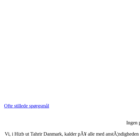
Ofte stillede spørgsmål
Ingen p
Vi, i Hizb ut Tahrir Danmark, kalder pÃ¥ alle med anstÃ¦ndigheden i b