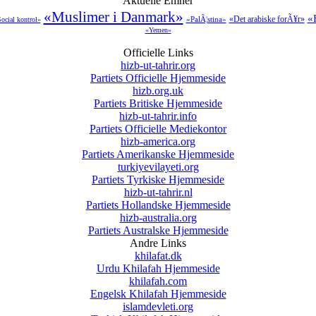
Aktuelle Emner
«Muslimer i Danmark»
«
«Det arabiske forÃ¥r»
«PalÃ¦stina»
ocial kontrol»
«Yemen»
Officielle Links
hizb-ut-tahrir.org
Partiets Officielle Hjemmeside
hizb.org.uk
Partiets Britiske Hjemmeside
hizb-ut-tahrir.info
Partiets Officielle Mediekontor
hizb-america.org
Partiets Amerikanske Hjemmeside
turkiyevilayeti.org
Partiets Tyrkiske Hjemmeside
hizb-ut-tahrir.nl
Partiets Hollandske Hjemmeside
hizb-australia.org
Partiets Australske Hjemmeside
Andre Links
khilafat.dk
Urdu Khilafah Hjemmeside
khilafah.com
Engelsk Khilafah Hjemmeside
islamdevleti.org