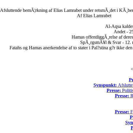
Afsluttende bemÃ¦rkning af Elias Lamrabet under retsmÃ¸det i KÃ¸ben
Af Elias Lamrabet
Al-Aqsa kalder
Andet - 25
Hamas offentliggÃ¸relse af dere
SpÃ¸rgsmÃ¥l & Svar - 12. 
Fatahs og Hamas anerkendelse af to stater i Pal?stina g?r ikke den
<
Pr
Synspunkt:
Afslutte
Presse:
Politi
Presse:
Re
Presse:
Fo
P
Syn
P