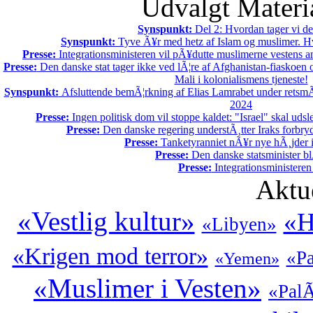
Udvalgt Materi
Synspunkt:
Del 2: Hvordan tager vi de
Synspunkt:
Tyve Ã¥r med hetz af Islam og muslimer. Hv
Presse:
Integrationsministeren vil pÃ¥dutte muslimerne vestens a
Presse:
Den danske stat tager ikke ved lÃ¦re af Afghanistan-fiaskoen 
Mali i kolonialismens tjeneste!
Synspunkt:
Afsluttende bemÃ¦rkning af Elias Lamrabet under retsmÃ
2024
Presse:
Ingen politisk dom vil stoppe kaldet: "Israel" skal udsle
Presse:
Den danske regering understÃ¸tter Iraks forbry
Presse:
Tanketyranniet nÃ¥r nye hÃ¸jder
Presse:
Den danske statsminister bl
Presse:
Integrationsministeren
Aktu
«Vestlig kultur»
«H
«Libyen»
«Krigen mod terror»
«Pa
«Yemen»
«Muslimer i Vesten»
«PalÃ