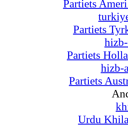
Partiets Amer
turkiy
Partiets Ty
hizb-
Partiets Hol
hizb-a
Partiets Aus
And
kh
Urdu Khil