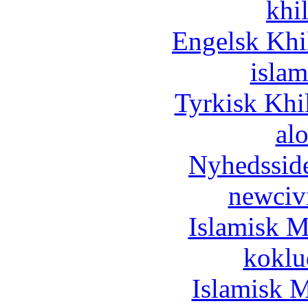
khi
Engelsk Khi
islam
Tyrkisk Khi
al
Nyhedssid
newciv
Islamisk M
koklu
Islamisk M