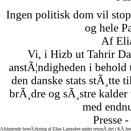
Ingen politisk dom vil stopp
og hele Pa
Af Eli
Vi, i Hizb ut Tahrir 
anstÃ¦ndigheden i behold 
den danske stats stÃ¸tte 
brÃ¸dre og sÃ¸stre kalder vi
med endnu 
Presse -
Afsluttende bemÃ¦rkning af Elias Lamrabet under retsmÃ¸det i KÃ¸ben