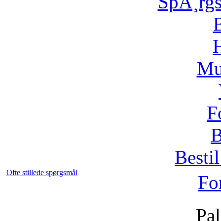
SpÃ¸rg
H
Mu
F
B
Bestil
Ofte stillede spørgsmål
Fo
Pal