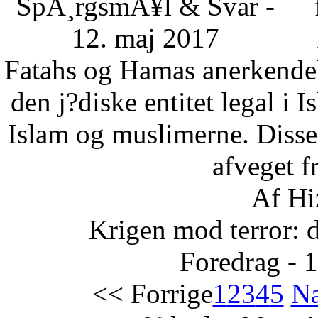
SpÃ¸rgsmÃ¥l & Svar -
12. maj 2017
Fatahs og Hamas anerkendelse
den j?diske entitet legal i 
Islam og muslimerne. Disse
afveget fr
Af Hi
Krigen mod terror: 
Foredrag - 
<< Forrige
1
2
3
4
5
Næ