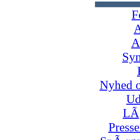
F
A
A
Syn
Nyhed 
Ud
LÃ¸
Presse