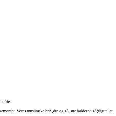
 befries
kemordet. Vores muslimske brÃ¸dre og sÃ¸stre kalder vi sÃ¦rligt til at