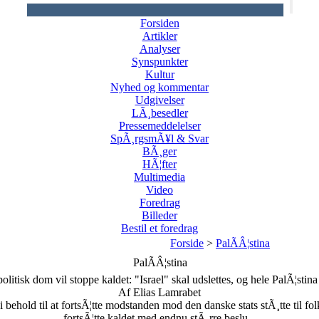
Forsiden
Artikler
Analyser
Synspunkter
Kultur
Nyhed og kommentar
Udgivelser
LÃ¸besedler
Pressemeddelelser
SpÃ¸rgsmÃ¥l & Svar
BÃ¸ger
HÃ¦fter
Multimedia
Video
Foredrag
Billeder
Bestil et foredrag
Forside
>
PalÃÂ¦stina
PalÃÂ¦stina
olitisk dom vil stoppe kaldet: "Israel" skal udslettes, og hele PalÃ¦stina
Af Elias Lamrabet
ehold til at fortsÃ¦tte modstanden mod den danske stats stÃ¸tte til fol
fortsÃ¦tte kaldet med endnu stÃ¸rre beslu...