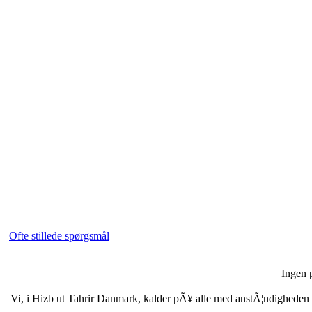
Ofte stillede spørgsmål
Ingen p
Vi, i Hizb ut Tahrir Danmark, kalder pÃ¥ alle med anstÃ¦ndigheden i b