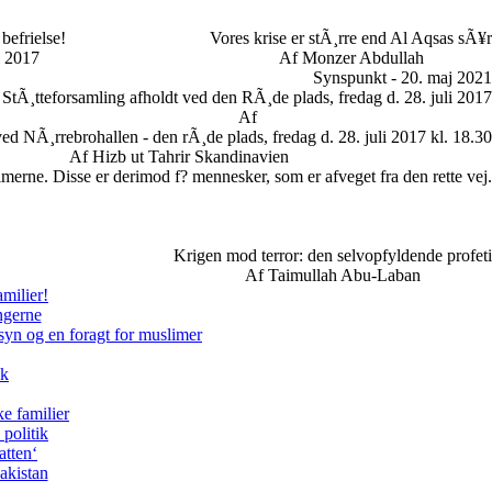
befrielse!
Vores krise er stÃ¸rre end Al Aqsas sÃ¥r
i 2017
Af Monzer Abdullah
Synspunkt - 20. maj 2021
StÃ¸tteforsamling afholdt ved den RÃ¸de plads, fredag d. 28. juli 2017
Af
ed NÃ¸rrebrohallen - den rÃ¸de plads, fredag d. 28. juli 2017 kl. 18.30
Af Hizb ut Tahrir Skandinavien
limerne. Disse er derimod f? mennesker, som er afveget fra den rette vej.
Krigen mod terror: den selvopfyldende profeti
Af Taimullah Abu-Laban
milier!
ngerne
syn og en foragt for muslimer
ik
e familier
politik
atten‘
akistan