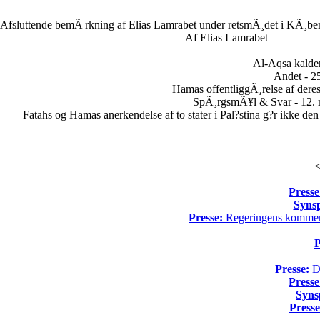
Afsluttende bemÃ¦rkning af Elias Lamrabet under retsmÃ¸det i KÃ¸ben
Af Elias Lamrabet
Al-Aqsa kalder
Andet - 25
Hamas offentliggÃ¸relse af dere
SpÃ¸rgsmÃ¥l & Svar - 12. 
Fatahs og Hamas anerkendelse af to stater i Pal?stina g?r ikke den
<
Presse
Syns
Presse:
Regeringens kommende
P
Presse:
Da
Presse
Syns
Presse