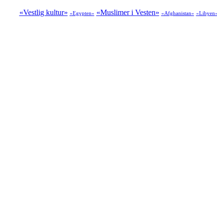
«Vestlig kultur»
«Muslimer i Vesten»
«Egypten»
«Afghanistan»
«Libyen