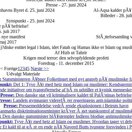
Presse - 27. juni 2024
havns Byret d. 25. juni 2024
Al-Aqsa kalder pÃ¥ 
Billeder - 28. jul
Synspunkt - 25. juni 2024
 pÃ¥ befrielse!
. juli 2017
s nye manifest
StÃ¸tteforsamling v
maj 2017
 j?diske entitet legal i Islam, idet Fatah og Hamas ikke er Islam og mus
Af Hizb ut Tahrir
Krigen mod terror: den selvopfyldende profeti
Foredrag - 11. december 2015
< Forrige
1
2
3
4
5
Næste >>
Udvalgt Materiale
:
Statsministeren Ã¥bner Folketinget med nyt angreb pÃ¥ muslimske fa
punkt:
Del 1: Tyve Ã¥r med hetz mod Islam og muslimer: Kendsgerni
 initiativer om tvangsfjernelse af bÃ¸rn udstiller et kynisk menneske
Presse:
Den danske stat vil kriminalisere kaldet til PalÃ¦stinas befrielse
resse:
Landets gymnasier viderefÃ¸rer regeringens anti-islamiske polit
Presse:
Pressemeddelelse vedrÃ¸rende eksplosionen i Beiruts havn
nmarks diskriminationsminister krÃ¦ver Ã¸get statskontrol af muslimsk
:
Den danske statsminister blÃ¥stempler Indiens blodige antimuslimske 
punkt:
Tyve Ã¥r med hetz af Islam og muslimer. Hvordan tager vi deb
:
Et kald til at gÃ¸re en ende pÃ¥ Naveed Butts tvungne forsvinden i P