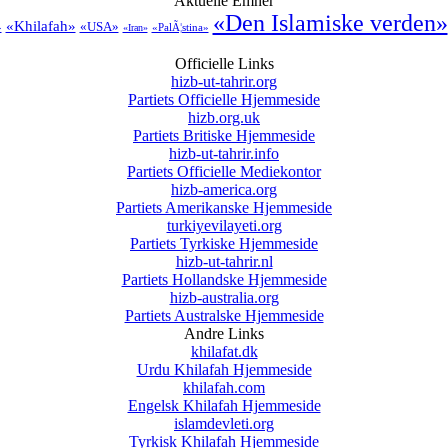
Aktuelle Emner
«Den Islamiske verden»
«Khilafah»
«USA»
»
«PalÃ¦stina»
«Iran»
Officielle Links
hizb-ut-tahrir.org
Partiets Officielle Hjemmeside
hizb.org.uk
Partiets Britiske Hjemmeside
hizb-ut-tahrir.info
Partiets Officielle Mediekontor
hizb-america.org
Partiets Amerikanske Hjemmeside
turkiyevilayeti.org
Partiets Tyrkiske Hjemmeside
hizb-ut-tahrir.nl
Partiets Hollandske Hjemmeside
hizb-australia.org
Partiets Australske Hjemmeside
Andre Links
khilafat.dk
Urdu Khilafah Hjemmeside
khilafah.com
Engelsk Khilafah Hjemmeside
islamdevleti.org
Tyrkisk Khilafah Hjemmeside