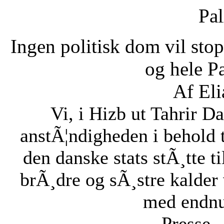
Pal
Ingen politisk dom vil stopp
og hele Pa
Af Eli
Vi, i Hizb ut Tahrir 
anstÃ¦ndigheden i behold 
den danske stats stÃ¸tte 
brÃ¸dre og sÃ¸stre kalder vi
med endnu 
Presse -