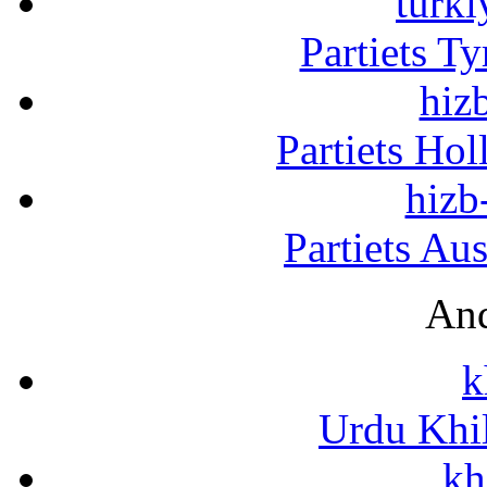
turki
Partiets T
hizb
Partiets Ho
hizb
Partiets Au
And
k
Urdu Khi
kh