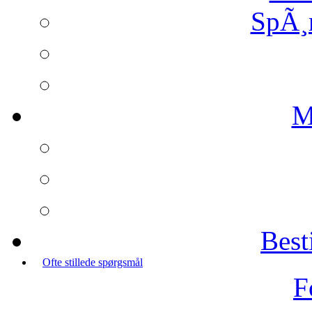
SpÃ¸
M
Best
Ofte stillede spørgsmål
F