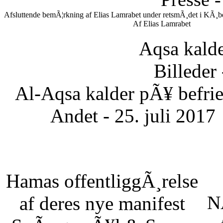
Afsluttende bemÃ¦rkning af Elias Lamrabet under retsmÃ¸det i KÃ¸be
Af Elias Lamrabet
Aqsa kalde
Billeder 
Al-Aqsa kalder pÃ¥ befrie
Andet - 25. juli 2017
Hamas offentliggÃ¸relse
NÃ
af deres nye manifest