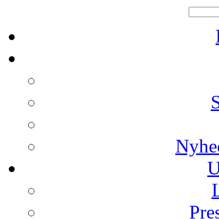
Nyhe
U
Pre