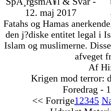
SpÃ¸rgsmÃ¥l & Svar -
12. maj 2017
Fatahs og Hamas anerkendelse
den j?diske entitet legal i 
Islam og muslimerne. Disse
afveget fr
Af Hi
Krigen mod terror: 
Foredrag - 
<< Forrige
1
2
3
4
5
Næ