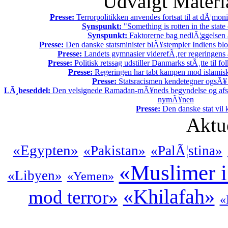
Udvalgt Materi
Presse:
Terrorpolitikken anvendes fortsat til at dÃ¦mon
Synspunkt:
"Something is rotten in the stat
Synspunkt:
Faktorerne bag nedlÃ¦ggelsen 
Presse:
Den danske statsminister blÃ¥stempler Indiens blo
Presse:
Landets gymnasier viderefÃ¸rer regeringens a
Presse:
Politisk retssag udstiller Danmarks stÃ¸tte til f
Presse:
Regeringen har tabt kampen mod islamisk
Presse:
Statsracismen kendetegner ogsÃ
LÃ¸beseddel:
Den velsignede Ramadan-mÃ¥neds begyndelse og afslu
nymÃ¥nen
Presse:
Den danske stat vil kr
Aktu
«Egypten»
«Pakistan»
«PalÃ¦stina»
«Muslimer 
«Libyen»
«Yemen»
«Khilafah»
mod terror»
«