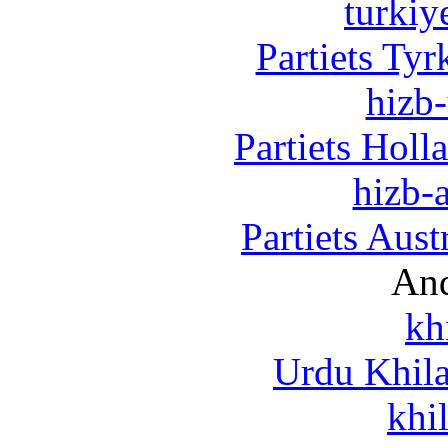
turkiy
Partiets Ty
hizb-
Partiets Hol
hizb-a
Partiets Aus
And
kh
Urdu Khil
khi