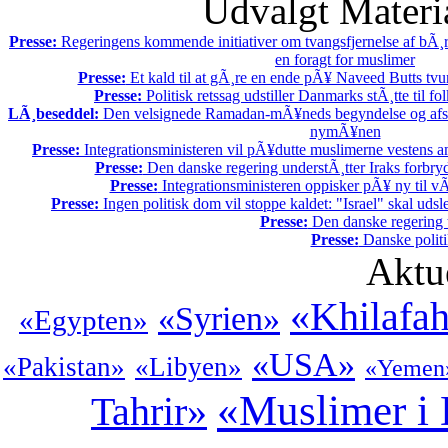
Udvalgt Materi
Presse:
Regeringens kommende initiativer om tvangsfjernelse af bÃ¸r
en foragt for muslimer
Presse:
Et kald til at gÃ¸re en ende pÃ¥ Naveed Butts tvu
Presse:
Politisk retssag udstiller Danmarks stÃ¸tte til f
LÃ¸beseddel:
Den velsignede Ramadan-mÃ¥neds begyndelse og afslu
nymÃ¥nen
Presse:
Integrationsministeren vil pÃ¥dutte muslimerne vestens a
Presse:
Den danske regering understÃ¸tter Iraks forbry
Presse:
Integrationsministeren oppisker pÃ¥ ny til 
Presse:
Ingen politisk dom vil stoppe kaldet: "Israel" skal udsle
Presse:
Den danske regering tv
Presse:
Danske politi
Aktu
«Khilafa
«Syrien»
«Egypten»
«USA»
«Pakistan»
«Libyen»
«Yemen
«Muslimer i
Tahrir»