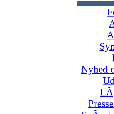
F
A
A
Syn
Nyhed 
Ud
LÃ¸
Presse