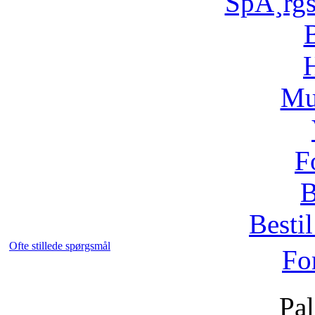
SpÃ¸rg
H
Mu
F
B
Bestil
Ofte stillede spørgsmål
Fo
Pal