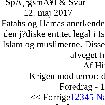
SpÃ¸rgsmÃ¥l & Svar -
12. maj 2017
Fatahs og Hamas anerkendelse
den j?diske entitet legal i 
Islam og muslimerne. Disse
afveget fr
Af Hi
Krigen mod terror: 
Foredrag - 
<< Forrige
1
2
3
4
5
Næ