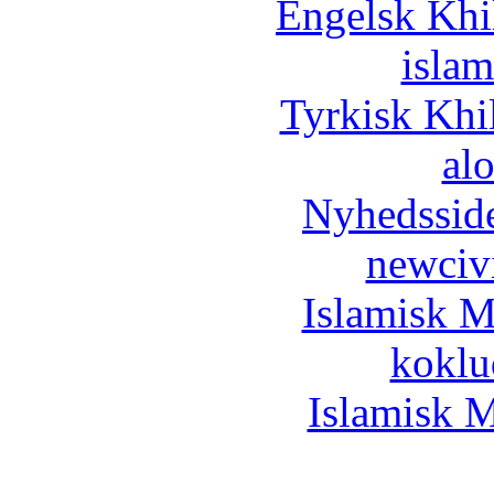
Engelsk Khi
islam
Tyrkisk Khi
al
Nyhedssid
newciv
Islamisk M
koklu
Islamisk M