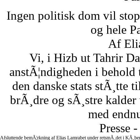
Ingen politisk dom vil stopp
og hele Pa
Af Eli
Vi, i Hizb ut Tahrir 
anstÃ¦ndigheden i behold 
den danske stats stÃ¸tte 
brÃ¸dre og sÃ¸stre kalder vi
med endnu 
Presse -
Afsluttende bemÃ¦rkning af Elias Lamrabet under retsmÃ¸det i KÃ¸ben