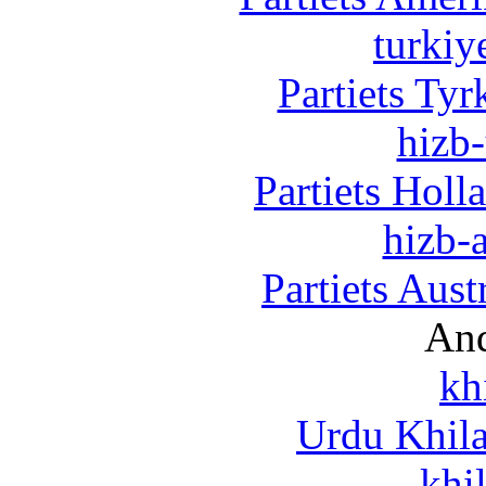
turkiy
Partiets Ty
hizb-
Partiets Hol
hizb-a
Partiets Aus
And
kh
Urdu Khil
khi