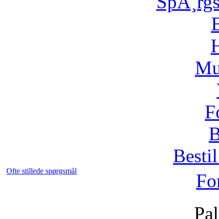
SpÃ¸rg
H
Mu
F
B
Bestil
Ofte stillede spørgsmål
Fo
Pal