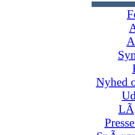
F
A
A
Syn
Nyhed 
Ud
LÃ¸
Presse