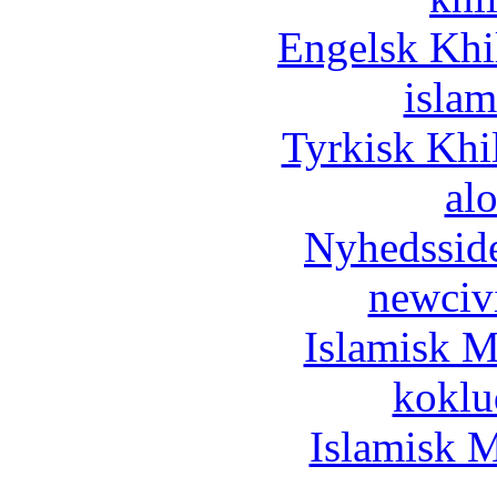
Engelsk Khi
islam
Tyrkisk Khi
al
Nyhedssid
newciv
Islamisk M
koklu
Islamisk M