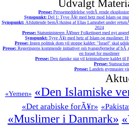
Udvalgt Materi
Presse:
Pressemeddelelse vedrÃ¸rende eksplosion
Synspunkt:
Del 1: Tyve Ã¥r med hetz mod Islam og mus
Synspunkt:
Afsluttende bemÃ¦rkning af Elias Lamrabet under retsmÃ
2024
Presse:
Statsministeren Ã¥bner Folketinget med nyt angre
Synspunkt:
Tyve Ã¥r med hetz af Islam og muslimer. Hv
Presse:
Ingen politisk dom vil stoppe kaldet: "Israel" skal udsle
Presse:
Regeringens kommende initiativer om tvangsfjernelse af bÃ¸r
en foragt for muslimer
Presse:
Den danske stat vil kriminalisere kaldet til P
Presse:
Statsracis
Presse:
Landets gymnasier vide
Aktu
«Den Islamiske ve
«Yemen»
«Det arabiske forÃ¥r»
«Pakist
«Muslimer i Danmark»
«