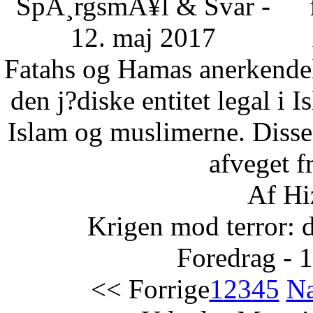
SpÃ¸rgsmÃ¥l & Svar -
12. maj 2017
Fatahs og Hamas anerkendelse
den j?diske entitet legal i 
Islam og muslimerne. Disse
afveget fr
Af Hi
Krigen mod terror: 
Foredrag - 
<< Forrige
1
2
3
4
5
Næ