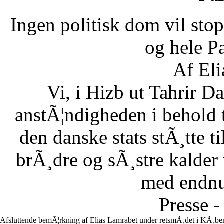
Ingen politisk dom vil stopp
og hele Pa
Af Eli
Vi, i Hizb ut Tahrir 
anstÃ¦ndigheden i behold 
den danske stats stÃ¸tte 
brÃ¸dre og sÃ¸stre kalder vi
med endnu 
Presse -
Afsluttende bemÃ¦rkning af Elias Lamrabet under retsmÃ¸det i KÃ¸ben