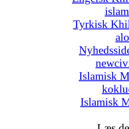
islam
Tyrkisk Khi
al
Nyhedssid
newciv
Islamisk M
koklu
Islamisk M
Læs de