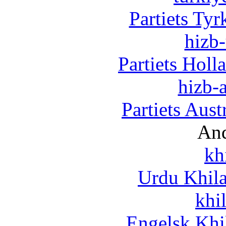
Partiets Ty
hizb-
Partiets Hol
hizb-a
Partiets Aus
And
kh
Urdu Khil
khi
Engelsk Khi