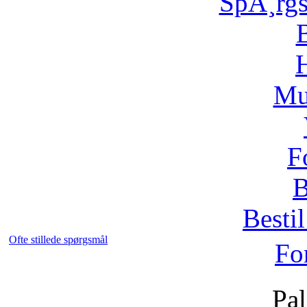
SpÃ¸rg
H
Mu
F
B
Bestil
Ofte stillede spørgsmål
Fo
Pal