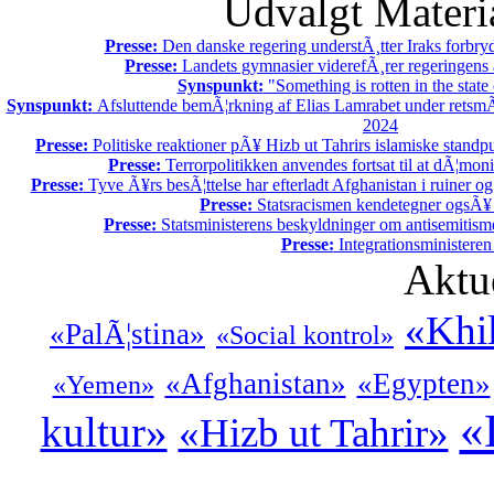
Udvalgt Materi
Presse:
Den danske regering understÃ¸tter Iraks forbry
Presse:
Landets gymnasier viderefÃ¸rer regeringens a
Synspunkt:
"Something is rotten in the stat
Synspunkt:
Afsluttende bemÃ¦rkning af Elias Lamrabet under retsmÃ
2024
Presse:
Politiske reaktioner pÃ¥ Hizb ut Tahrirs islamiske standpun
Presse:
Terrorpolitikken anvendes fortsat til at dÃ¦mon
Presse:
Tyve Ã¥rs besÃ¦ttelse har efterladt Afghanistan i ruiner og
Presse:
Statsracismen kendetegner ogsÃ
Presse:
Statsministerens beskyldninger om antisemitisme
Presse:
Integrationsministeren
Aktu
«Khi
«PalÃ¦stina»
«Social kontrol»
«Afghanistan»
«Egypten»
«Yemen»
«
kultur»
«Hizb ut Tahrir»