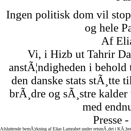
Ingen politisk dom vil stopp
og hele Pa
Af Eli
Vi, i Hizb ut Tahrir 
anstÃ¦ndigheden i behold 
den danske stats stÃ¸tte 
brÃ¸dre og sÃ¸stre kalder vi
med endnu 
Presse -
Afsluttende bemÃ¦rkning af Elias Lamrabet under retsmÃ¸det i KÃ¸ben