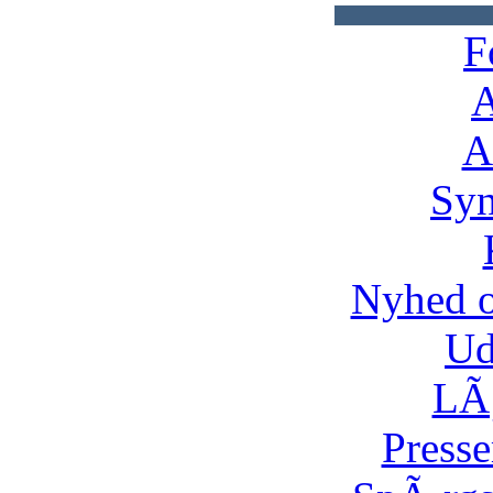
F
A
A
Syn
Nyhed 
Ud
LÃ¸
Presse