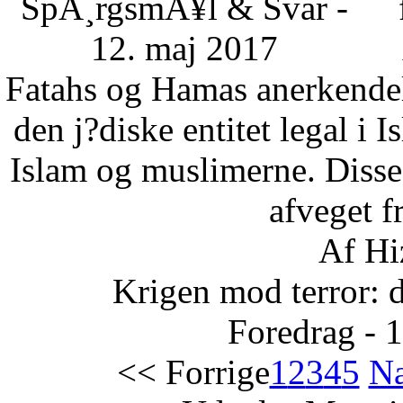
SpÃ¸rgsmÃ¥l & Svar -
12. maj 2017
Fatahs og Hamas anerkendelse
den j?diske entitet legal i 
Islam og muslimerne. Disse
afveget fr
Af Hi
Krigen mod terror: 
Foredrag - 
<< Forrige
1
2
3
4
5
Næ