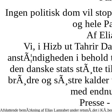
Ingen politisk dom vil stopp
og hele Pa
Af Eli
Vi, i Hizb ut Tahrir 
anstÃ¦ndigheden i behold 
den danske stats stÃ¸tte 
brÃ¸dre og sÃ¸stre kalder vi
med endnu 
Presse -
Afsluttende bemÃ¦rkning af Elias Lamrabet under retsmÃ¸det i KÃ¸ben