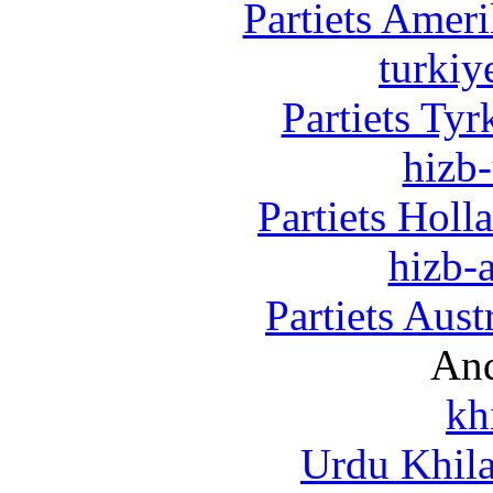
Partiets Amer
turkiy
Partiets Ty
hizb-
Partiets Hol
hizb-a
Partiets Aus
And
kh
Urdu Khil