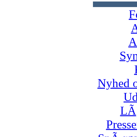
F
A
A
Syn
Nyhed 
Ud
LÃ¸
Presse