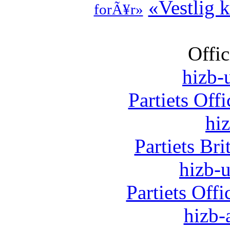
«Vestlig k
forÃ¥r»
Offic
hizb-u
Partiets Off
hi
Partiets Br
hizb-u
Partiets Off
hizb-