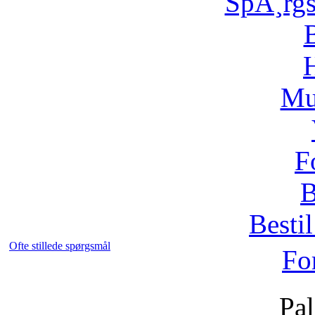
SpÃ¸rg
H
Mu
F
B
Bestil
Ofte stillede spørgsmål
Fo
Pal