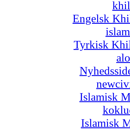
khi
Engelsk Khi
islam
Tyrkisk Khi
al
Nyhedssid
newciv
Islamisk M
koklu
Islamisk M