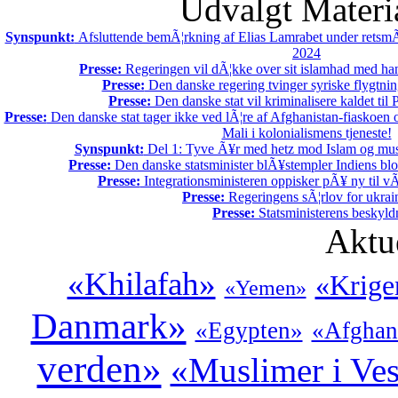
Udvalgt Materi
Synspunkt:
Afsluttende bemÃ¦rkning af Elias Lamrabet under retsmÃ
2024
Presse:
Regeringen vil dÃ¦kke over sit islamhad med ha
Presse:
Den danske regering tvinger syriske flygtnin
Presse:
Den danske stat vil kriminalisere kaldet til P
Presse:
Den danske stat tager ikke ved lÃ¦re af Afghanistan-fiaskoen 
Mali i kolonialismens tjeneste!
Synspunkt:
Del 1: Tyve Ã¥r med hetz mod Islam og mus
Presse:
Den danske statsminister blÃ¥stempler Indiens blo
Presse:
Integrationsministeren oppisker pÃ¥ ny til 
Presse:
Regeringens sÃ¦rlov for ukrain
Presse:
Statsministerens beskyld
Aktu
«Khilafah»
«Krige
«Yemen»
Danmark»
«Egypten»
«Afghan
verden»
«Muslimer i Ve