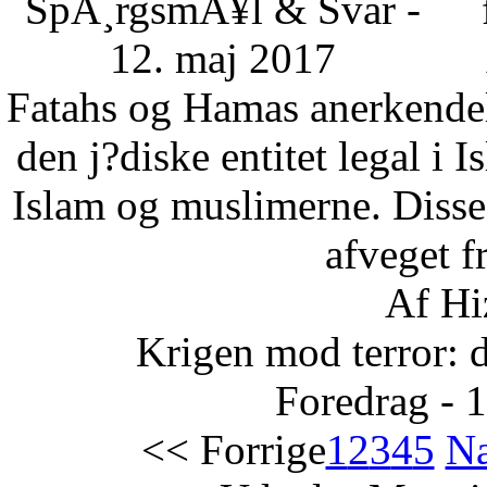
SpÃ¸rgsmÃ¥l & Svar -
12. maj 2017
Fatahs og Hamas anerkendelse
den j?diske entitet legal i 
Islam og muslimerne. Disse
afveget fr
Af Hi
Krigen mod terror: 
Foredrag - 
<< Forrige
1
2
3
4
5
Næ