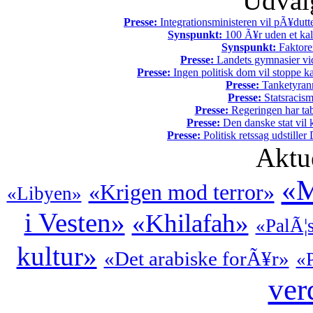
Udvalg
Presse:
Integrationsministeren vil pÃ¥dutt
Synspunkt:
100 Ã¥r uden et kali
Synspunkt:
Faktore
Presse:
Landets gymnasier vide
Presse:
Ingen politisk dom vil stoppe kal
Presse:
Tanketyrann
Presse:
Statsracis
Presse:
Regeringen har tab
Presse:
Den danske stat vil kr
Presse:
Politisk retssag udstiller
Aktu
«M
«Krigen mod terror»
«Libyen»
i Vesten»
«Khilafah»
«PalÃ¦s
kultur»
«Det arabiske forÃ¥r»
«P
ver