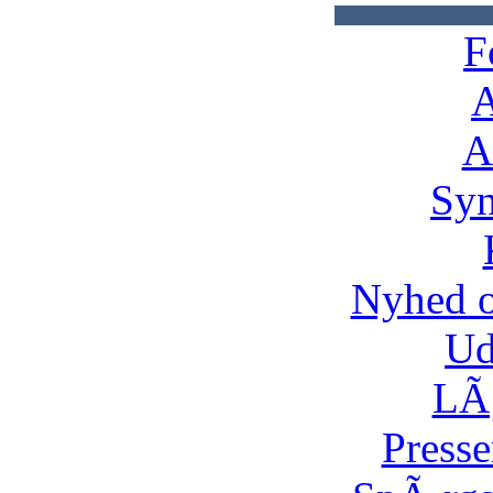
F
A
A
Syn
Nyhed 
Ud
LÃ¸
Presse