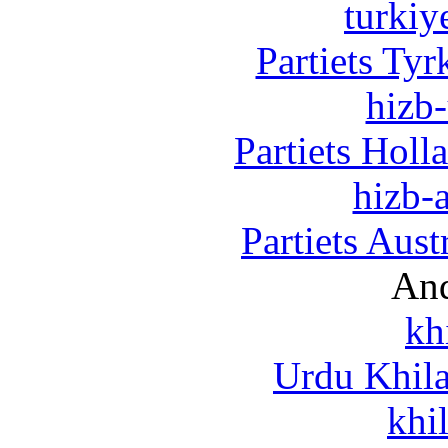
turkiy
Partiets Ty
hizb-
Partiets Hol
hizb-a
Partiets Aus
And
kh
Urdu Khil
khi