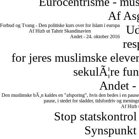
Eurocentrisme - mus
Af As
Forbud og Tvang - Den politiske kurs over for Islam i europa
Ud
Af Hizb ut Tahrir Skandinavien
Andet - 24. oktober 2016
res
for jeres muslimske eleve
sekulÃ¦re fun
Andet -
Den muslimske bÃ¸n kaldes en "afsporing", hvis den bedes i en pause.
pause, i stedet for sladder, tidsfordriv og meni
Af Hizb 
Stop statskontrol
Synspunkt 