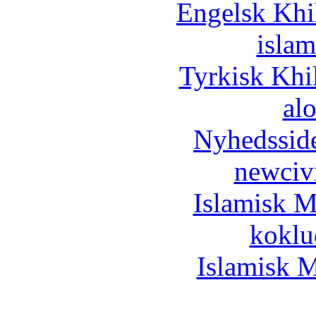
Engelsk Khi
islam
Tyrkisk Khi
al
Nyhedssid
newciv
Islamisk M
koklu
Islamisk M