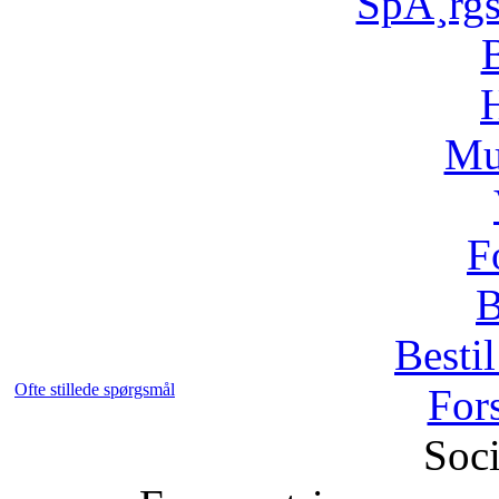
SpÃ¸rg
H
Mu
F
B
Bestil
Ofte stillede spørgsmål
For
Soci