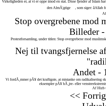
Virkeligheden er, at vi er oppe imod en stat. Disse fjender af Islam h
den AlmÃ¦gtige
, som siger: âAllah 
Af
Stop overgrebene mod m
Billeder 
Protestforsamling, under titlen: Stop overgrebene mod muslimsk
Nej til tvangsfjernelse 
"radi
Andet - 
Vi fordÃ¸mmer pÃ¥ det kraftigste, at mistanke om radikalisering s
eksempler pÃ¥ hÃ¸jre- eller venstreekstremi
Af Hizb 
<< Forrig