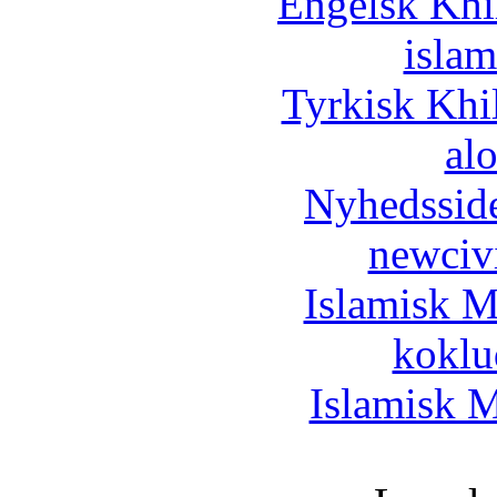
Engelsk Khi
islam
Tyrkisk Khi
al
Nyhedssid
newciv
Islamisk M
koklu
Islamisk M