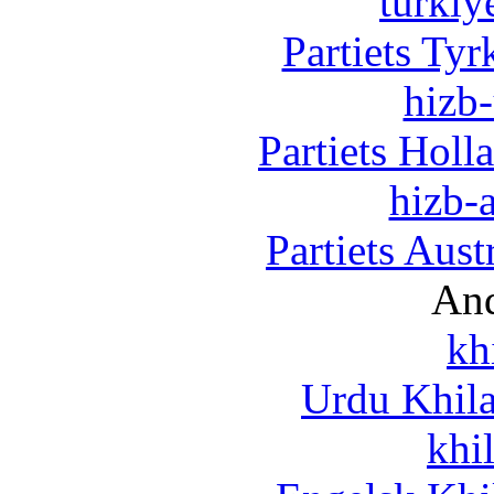
turkiy
Partiets Ty
hizb-
Partiets Hol
hizb-a
Partiets Aus
And
kh
Urdu Khil
khi