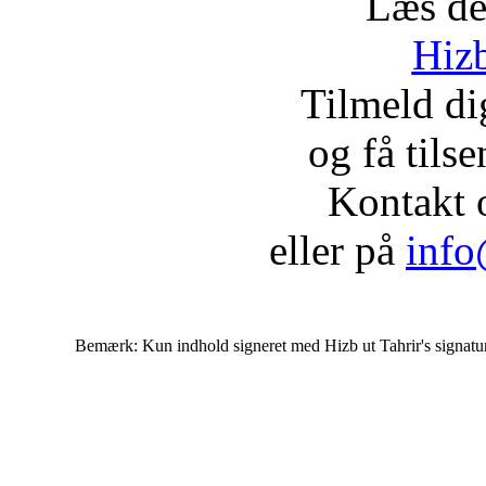
Læs de
Hizb
Tilmeld d
og få tils
Kontakt 
eller på
info
Bemærk: Kun indhold signeret med Hizb ut Tahrir's signatur af