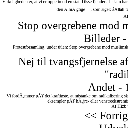
Virkeligheden er, at vi er oppe imod en stat. Disse fjender af Islam h
den AlmÃ¦gtige
, som siger: âAllah 
Af
Stop overgrebene mod m
Billeder 
Protestforsamling, under titlen: Stop overgrebene mod muslimsk
Nej til tvangsfjernelse 
"radi
Andet - 
Vi fordÃ¸mmer pÃ¥ det kraftigste, at mistanke om radikalisering s
eksempler pÃ¥ hÃ¸jre- eller venstreekstremi
Af Hizb 
<< Forrig