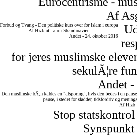
Eurocentrisme - mus
Af As
Forbud og Tvang - Den politiske kurs over for Islam i europa
Ud
Af Hizb ut Tahrir Skandinavien
Andet - 24. oktober 2016
res
for jeres muslimske eleve
sekulÃ¦re fun
Andet -
Den muslimske bÃ¸n kaldes en "afsporing", hvis den bedes i en pause.
pause, i stedet for sladder, tidsfordriv og meni
Af Hizb 
Stop statskontrol
Synspunkt 