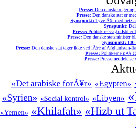
Udvalg
Presse:
Den danske regering tv
Presse:
Den danske stat er med
Synspunkt:
Tyve Ã¥r med hetz af
Synspunkt:
Del 
Presse:
Politisk retssag udstiller
Presse:
Den danske statsminister bl
Synspunkt:
100 Ã
Presse:
Den danske stat tager ikke ved lÃ¦re af Afghanistan-fia
Presse:
Politikerne pÃ¥ Ch
Presse:
Pressemeddelelse v
Aktu
«Det arabiske forÃ¥r»
«Egypten»
«
«Syrien»
«Libyen»
«Social kontrol»
«Khilafah»
«Hizb ut T
«Yemen»