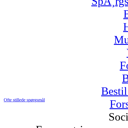
SpÃ¸rg
H
Mu
F
B
Bestil
Ofte stillede spørgsmål
For
Soci