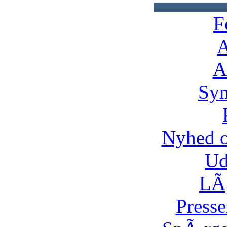
F
A
A
Syn
Nyhed 
Ud
LÃ¸
Presse