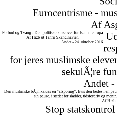
Soci
Eurocentrisme - mus
Af As
Forbud og Tvang - Den politiske kurs over for Islam i europa
Ud
Af Hizb ut Tahrir Skandinavien
Andet - 24. oktober 2016
res
for jeres muslimske eleve
sekulÃ¦re fun
Andet -
Den muslimske bÃ¸n kaldes en "afsporing", hvis den bedes i en paus
sin pause, i stedet for sladder, tidsfordriv og me
Af Hizb 
Stop statskontrol