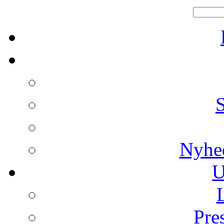
Nyhe
U
Pre