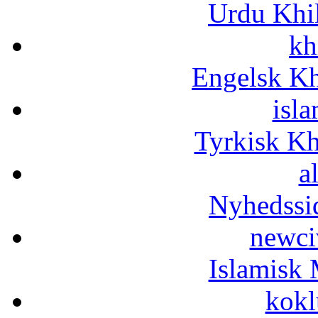
Urdu Khi
kh
Engelsk Kh
isla
Tyrkisk K
a
Nyhedssi
newci
Islamisk 
kokl