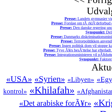
Udvalg
Presse:
Landets gymnasier vide
Presse:
Forslag om tÃ¸rklÃ¦deforbud e
Presse:
Den danske regering unde
Synspunkt:
Del 
Presse:
Danmarks diskriminationsminist
Presse:
Terrorpolitikken anvende
Presse:
Ingen politisk dom vil stoppe kal
Presse:
Tyve Ã¥rs besÃ¦ttelse har efterladt 
Presse:
Integrationsministeren vil pÃ¥dutt
Synspunkt:
Faktore
Aktu
«USA»
«Syrien»
«Egy
«Libyen»
«Khilafah»
kontrol»
«Afghanista
«Kri
«Det arabiske forÃ¥r»