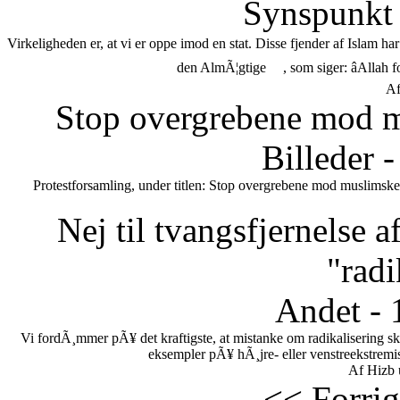
Synspunkt 
Virkeligheden er, at vi er oppe imod en stat. Disse fjender af Islam h
den AlmÃ¦gtige
, som siger: âAllah 
Af
Stop overgrebene mod m
Billeder 
Protestforsamling, under titlen: Stop overgrebene mod muslimske
Nej til tvangsfjernelse 
"radi
Andet - 
Vi fordÃ¸mmer pÃ¥ det kraftigste, at mistanke om radikalisering s
eksempler pÃ¥ hÃ¸jre- eller venstreekstremi
Af Hizb 
<< Forrig