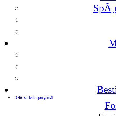
SpÃ¸
M
Best
Ofte stillede spørgsmål
Fo