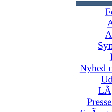
F
A
A
Syn
Nyhed 
Ud
LÃ¸
Presse