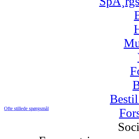
SpÃ¸rg
H
Mu
F
B
Bestil
Ofte stillede spørgsmål
For
Soci