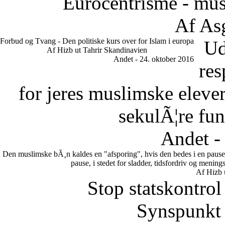
Eurocentrisme - mus
Af As
Forbud og Tvang - Den politiske kurs over for Islam i europa
Ud
Af Hizb ut Tahrir Skandinavien
Andet - 24. oktober 2016
res
for jeres muslimske eleve
sekulÃ¦re fun
Andet -
Den muslimske bÃ¸n kaldes en "afsporing", hvis den bedes i en pause.
pause, i stedet for sladder, tidsfordriv og meni
Af Hizb 
Stop statskontrol
Synspunkt 