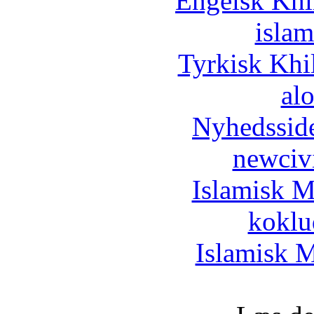
Engelsk Khi
islam
Tyrkisk Khi
al
Nyhedssid
newciv
Islamisk M
koklu
Islamisk M