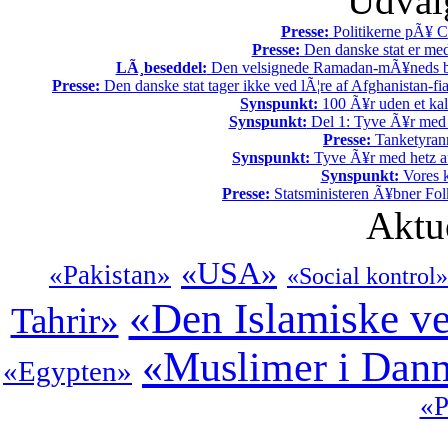
Udvalg
Presse:
Politikerne pÃ¥ Ch
Presse:
Den danske stat er med
LÃ¸beseddel:
Den velsignede Ramadan-mÃ¥neds beg
Presse:
Den danske stat tager ikke ved lÃ¦re af Afghanistan-fia
Synspunkt:
100 Ã¥r uden et kali
Synspunkt:
Del 1: Tyve Ã¥r med 
Presse:
Tanketyrann
Synspunkt:
Tyve Ã¥r med hetz af
Synspunkt:
Vores k
Presse:
Statsministeren Ã¥bner Fol
Aktu
«USA»
«Pakistan»
«Social kontrol»
«Den Islamiske v
Tahrir»
«Muslimer i Dan
«Egypten»
«P