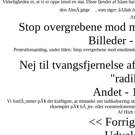
Virkeligheden er, at vi er oppe imod en stat. Disse fjender af Islam h
den AlmÃ¦gtige
, som siger: âAllah 
Af
Stop overgrebene mod m
Billeder 
Protestforsamling, under titlen: Stop overgrebene mod muslimsk
Nej til tvangsfjernelse 
"radi
Andet - 
Vi fordÃ¸mmer pÃ¥ det kraftigste, at mistanke om radikalisering s
eksempler pÃ¥ hÃ¸jre- eller venstreekstremi
Af Hizb 
<< Forrig