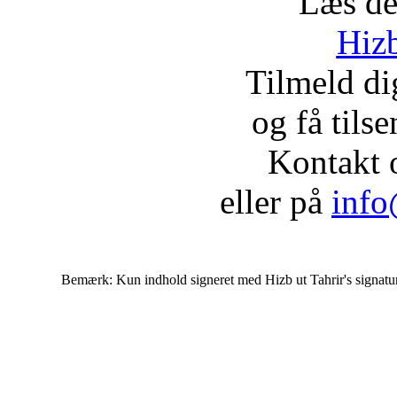
Læs de
Hizb
Tilmeld d
og få tils
Kontakt 
eller på
info
Bemærk: Kun indhold signeret med Hizb ut Tahrir's signatur af