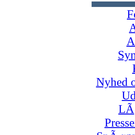
F
A
A
Syn
Nyhed 
Ud
LÃ¸
Presse