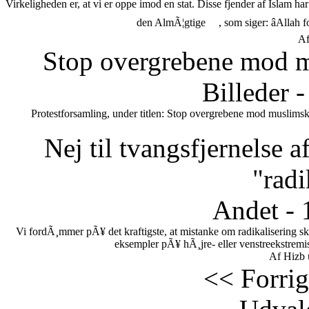
Virkeligheden er, at vi er oppe imod en stat. Disse fjender af Islam h
den AlmÃ¦gtige
, som siger: âAllah 
Af
Stop overgrebene mod m
Billeder 
Protestforsamling, under titlen: Stop overgrebene mod muslimsk
Nej til tvangsfjernelse 
"radi
Andet - 
Vi fordÃ¸mmer pÃ¥ det kraftigste, at mistanke om radikalisering s
eksempler pÃ¥ hÃ¸jre- eller venstreekstremi
Af Hizb 
<< Forrig