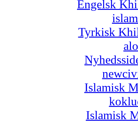
Engelsk Khi
islam
Tyrkisk Khi
al
Nyhedssid
newciv
Islamisk M
koklu
Islamisk M