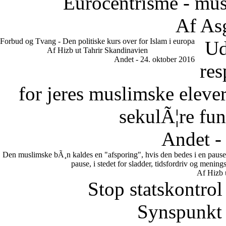
Eurocentrisme - mus
Af As
Forbud og Tvang - Den politiske kurs over for Islam i europa
Ud
Af Hizb ut Tahrir Skandinavien
Andet - 24. oktober 2016
res
for jeres muslimske eleve
sekulÃ¦re fun
Andet -
Den muslimske bÃ¸n kaldes en "afsporing", hvis den bedes i en pause.
pause, i stedet for sladder, tidsfordriv og meni
Af Hizb 
Stop statskontrol
Synspunkt 