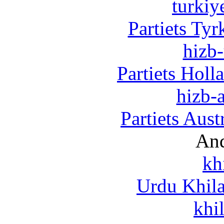
turkiy
Partiets Ty
hizb-
Partiets Hol
hizb-a
Partiets Aus
And
kh
Urdu Khil
khi