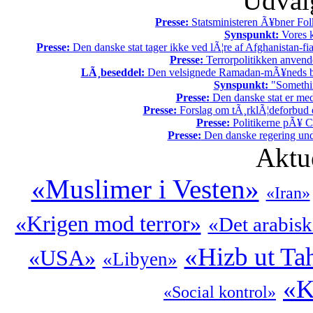
Udvalg
Presse:
Statsministeren Ã¥bner Fol
Synspunkt:
Vores k
Presse:
Den danske stat tager ikke ved lÃ¦re af Afghanistan-fia
Presse:
Terrorpolitikken anvende
LÃ¸beseddel:
Den velsignede Ramadan-mÃ¥neds beg
Synspunkt:
"Somethin
Presse:
Den danske stat er med
Presse:
Forslag om tÃ¸rklÃ¦deforbud e
Presse:
Politikerne pÃ¥ Ch
Presse:
Den danske regering unde
Aktu
«Muslimer i Vesten»
«Iran»
«Krigen mod terror»
«Det arabis
«Hizb ut Tah
«USA»
«Libyen»
«K
«Social kontrol»