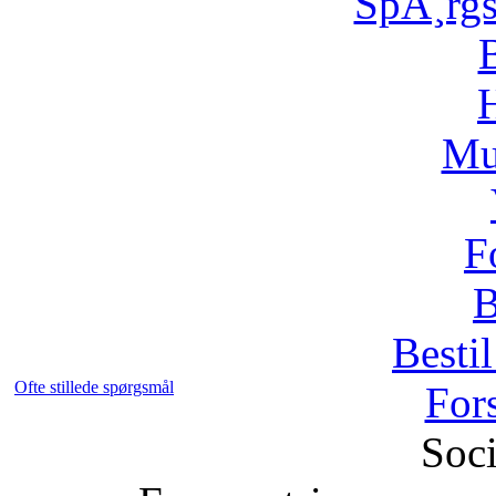
SpÃ¸rg
H
Mu
F
B
Bestil
Ofte stillede spørgsmål
For
Soci