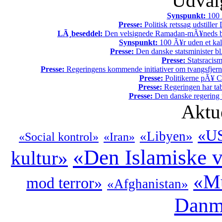
Udvalg
Synspunkt:
100 Ã
Presse:
Politisk retssag udstiller
LÃ¸beseddel:
Den velsignede Ramadan-mÃ¥neds beg
Synspunkt:
100 Ã¥r uden et kali
Presse:
Den danske statsminister bl
Presse:
Statsracis
Presse:
Regeringens kommende initiativer om tvangsfjerne
Presse:
Politikerne pÃ¥ Ch
Presse:
Regeringen har tab
Presse:
Den danske regering tv
Aktu
«U
«Libyen»
«Social kontrol»
«Iran»
«Den Islamiske 
kultur»
«Mu
mod terror»
«Afghanistan»
Danm