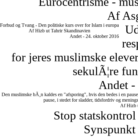
Eurocentrisme - mus
Af As
Forbud og Tvang - Den politiske kurs over for Islam i europa
Ud
Af Hizb ut Tahrir Skandinavien
Andet - 24. oktober 2016
res
for jeres muslimske eleve
sekulÃ¦re fun
Andet -
Den muslimske bÃ¸n kaldes en "afsporing", hvis den bedes i en pause.
pause, i stedet for sladder, tidsfordriv og meni
Af Hizb 
Stop statskontrol
Synspunkt 