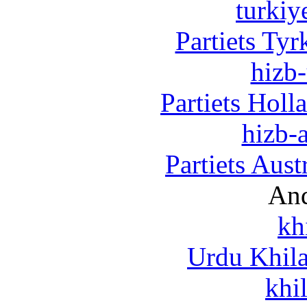
turkiy
Partiets Ty
hizb-
Partiets Hol
hizb-a
Partiets Aus
And
kh
Urdu Khil
khi