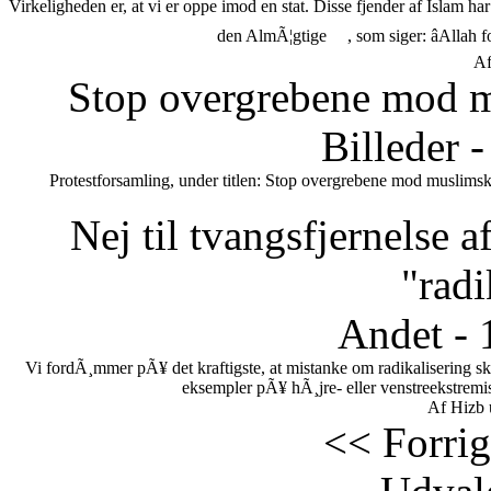
Virkeligheden er, at vi er oppe imod en stat. Disse fjender af Islam h
den AlmÃ¦gtige
, som siger: âAllah 
Af
Stop overgrebene mod m
Billeder 
Protestforsamling, under titlen: Stop overgrebene mod muslimsk
Nej til tvangsfjernelse 
"radi
Andet - 
Vi fordÃ¸mmer pÃ¥ det kraftigste, at mistanke om radikalisering s
eksempler pÃ¥ hÃ¸jre- eller venstreekstremi
Af Hizb 
<< Forrig