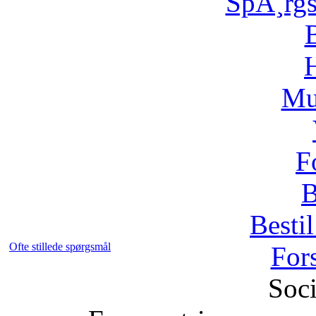
SpÃ¸rg
H
Mu
F
B
Bestil
Ofte stillede spørgsmål
For
Soci