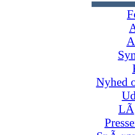
F
A
A
Syn
Nyhed 
Ud
LÃ¸
Presse