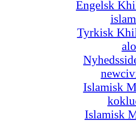
Engelsk Khi
islam
Tyrkisk Khi
al
Nyhedssid
newciv
Islamisk M
koklu
Islamisk M