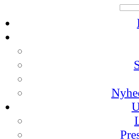
Nyhe
U
Pre