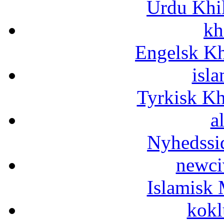
Urdu Khi
kh
Engelsk Kh
isla
Tyrkisk K
a
Nyhedssi
newci
Islamisk 
kokl