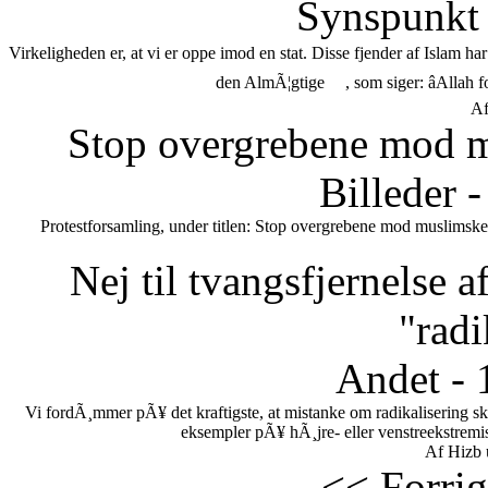
Synspunkt 
Virkeligheden er, at vi er oppe imod en stat. Disse fjender af Islam h
den AlmÃ¦gtige
, som siger: âAllah 
Af
Stop overgrebene mod m
Billeder 
Protestforsamling, under titlen: Stop overgrebene mod muslimske
Nej til tvangsfjernelse 
"radi
Andet - 
Vi fordÃ¸mmer pÃ¥ det kraftigste, at mistanke om radikalisering s
eksempler pÃ¥ hÃ¸jre- eller venstreekstremi
Af Hizb 
<< Forrig