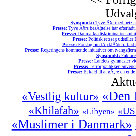
Udvalg
Synspunkt:
Tyve Ã¥r med hetz af
Presse:
Tyve Ã¥rs besÃ¦ttelse har efterladt 
Presse:
Danmarks diskriminationsminist
Presse:
Politisk retssag udstiller
Presse:
Forslag om tÃ¸rklÃ¦deforbud e
Presse:
Regeringens kommende initiativer om tvangsfjerne
Synspunkt:
Faktore
Presse:
Landets gymnasier vide
Presse:
Terrorpolitikken anvende
Presse:
Et kald til at gÃ¸re en end
Aktu
«Den 
«Vestlig kultur»
«Khilafah»
«US
«Libyen»
«Muslimer i Danmark»