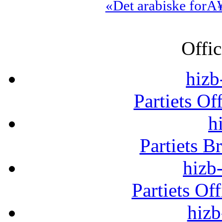
«Det arabiske forÃ
Offic
hizb
Partiets Of
h
Partiets B
hizb-
Partiets Of
hizb