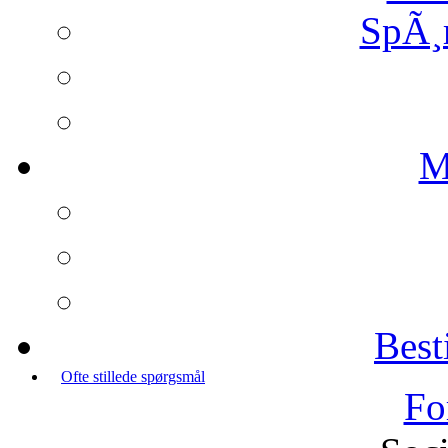
SpÃ¸
M
Best
Ofte stillede spørgsmål
Fo