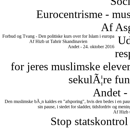
Soci
Eurocentrisme - mus
Af As
Forbud og Tvang - Den politiske kurs over for Islam i europa
Ud
Af Hizb ut Tahrir Skandinavien
Andet - 24. oktober 2016
res
for jeres muslimske eleve
sekulÃ¦re fun
Andet -
Den muslimske bÃ¸n kaldes en "afsporing", hvis den bedes i en paus
sin pause, i stedet for sladder, tidsfordriv og me
Af Hizb 
Stop statskontrol