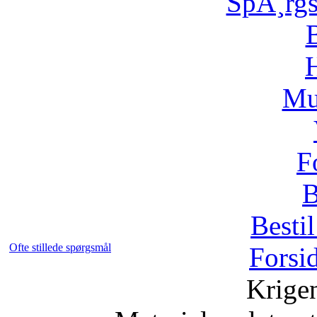
SpÃ¸rg
H
Mu
F
B
Bestil
Ofte stillede spørgsmål
Forsi
Krige