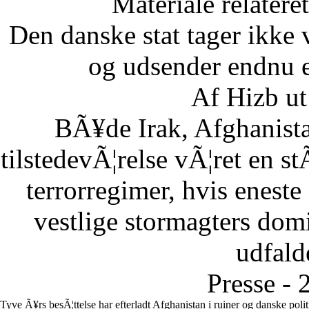
Materiale relatere
Den danske stat tager ikke 
og udsender endnu en
Af Hizb ut
BÃ¥de Irak, Afghanista
tilstedevÃ¦relse vÃ¦ret en st
terrorregimer, hvis eneste
vestlige stormagters domin
udfalde
Presse - 
Tyve Ã¥rs besÃ¦ttelse har efterladt Afghanistan i ruiner og danske poli