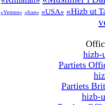
«Hizb ut T
«USA»
«Yemen»
«Iran»
v
Offic
hizb-u
Partiets Off
hi
Partiets Br
hizb-u