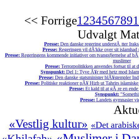
<< Forrige
1
2
3
4
5
6
7
8
9
1
Udvalgt Mat
Presse:
Den danske regering understÃ¸tter Iraks
Presse:
Regeringen vil dÃ¦kke over sit islamhad
Presse:
Regeringens kommende initiativer om tvangsfjernelse af bÃ¸r
muslimer
Presse:
Terrorpolitikken anvendes fortsat til a
Synspunkt:
Del 1: Tyve Ã¥r med hetz mod Islam
Presse:
Den danske statsminister blÃ¥stempler Indi
Presse:
Politiske reaktioner pÃ¥ Hizb ut Tahrirs islamiske 
Presse:
Et kald til at gÃ¸re en end
Synspunkt:
"Somethin
Presse:
Landets gymnasier vide
Aktu
«Vestlig kultur»
«Det arabisk
«Muslimer i D
«Khilafah»