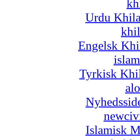
kh
Urdu Khil
khi
Engelsk Khi
islam
Tyrkisk Khi
al
Nyhedssid
newciv
Islamisk M