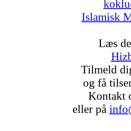
koklu
Islamisk M
Læs de
Hizb
Tilmeld d
og få tils
Kontakt 
eller på
info