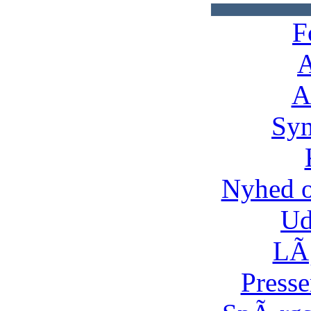
F
A
A
Syn
Nyhed 
Ud
LÃ¸
Presse