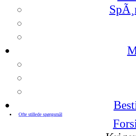
SpÃ¸
M
Best
Ofte stillede spørgsmål
Fors