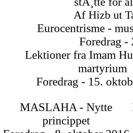
stÃ¸tte for a
Af Hizb ut T
Eurocentrisme - mus
Foredrag -
Lektioner fra Imam Hus
martyrium
Foredrag - 15. okto
MASLAHA - Nytte
princippet