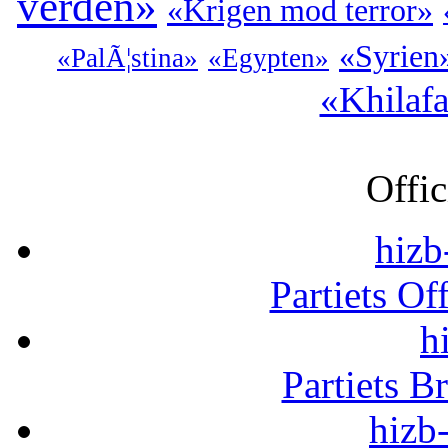
verden»
«Krigen mod terror»
«Syrien
«PalÃ¦stina»
«Egypten»
«Khilaf
Offic
hizb
Partiets Of
h
Partiets B
hizb-