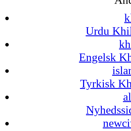
k
Urdu Khi
kh
Engelsk Kh
isla
Tyrkisk K
a
Nyhedssi
newci