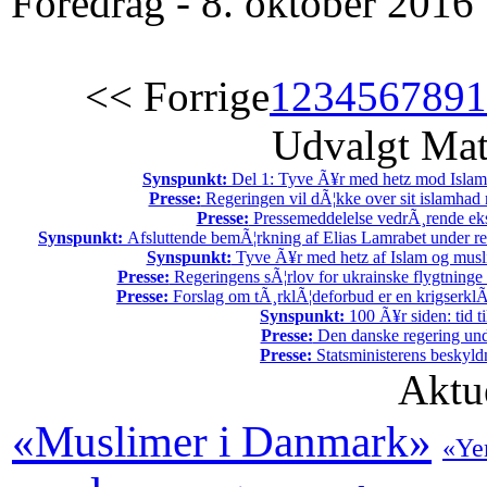
Foredrag - 8. oktober 2016
<< Forrige
1
2
3
4
5
6
7
8
9
1
Udvalgt Mat
Synspunkt:
Del 1: Tyve Ã¥r med hetz mod Islam
Presse:
Regeringen vil dÃ¦kke over sit islamhad
Presse:
Pressemeddelelse vedrÃ¸rende eks
Synspunkt:
Afsluttende bemÃ¦rkning af Elias Lamrabet under r
Synspunkt:
Tyve Ã¥r med hetz af Islam og musli
Presse:
Regeringens sÃ¦rlov for ukrainske flygtninge 
Presse:
Forslag om tÃ¸rklÃ¦deforbud er en krigserklÃ
Synspunkt:
100 Ã¥r siden: tid ti
Presse:
Den danske regering unde
Presse:
Statsministerens beskyld
Aktu
«Muslimer i Danmark»
«Ye