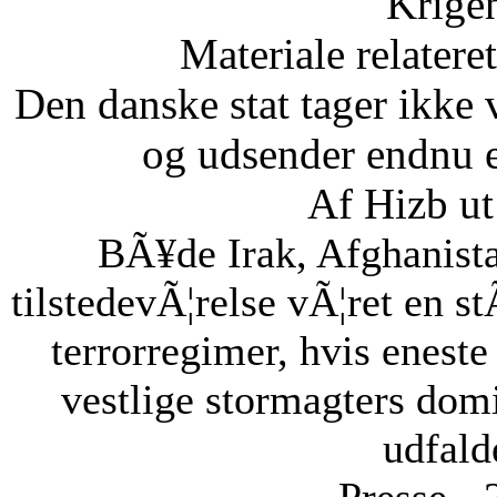
Krige
Materiale relatere
Den danske stat tager ikke 
og udsender endnu en
Af Hizb ut
BÃ¥de Irak, Afghanista
tilstedevÃ¦relse vÃ¦ret en st
terrorregimer, hvis eneste
vestlige stormagters domin
udfalde