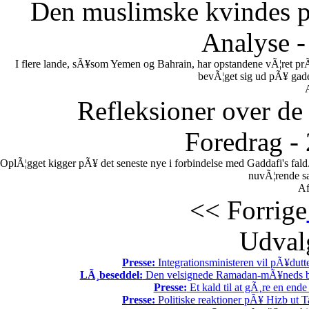
Den muslimske kvindes po
Analyse -
I flere lande, sÃ¥som Yemen og Bahrain, har opstandene vÃ¦ret pr
bevÃ¦get sig ud pÃ¥ gadern
Refleksioner over de 
Foredrag -
OplÃ¦gget kigger pÃ¥ det seneste nye i forbindelse med Gaddafi's fal
nuvÃ¦rende sa
Af
<< Forrige
Udvalg
Presse:
Integrationsministeren vil pÃ¥dutt
LÃ¸beseddel:
Den velsignede Ramadan-mÃ¥neds beg
Presse:
Et kald til at gÃ¸re en end
Presse:
Politiske reaktioner pÃ¥ Hizb ut Ta