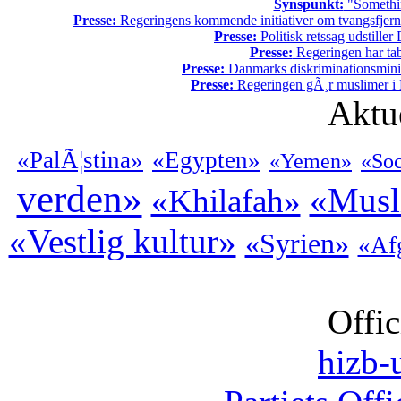
Synspunkt:
"Somethin
Presse:
Regeringens kommende initiativer om tvangsfjerne
Presse:
Politisk retssag udstiller
Presse:
Regeringen har tab
Presse:
Danmarks diskriminationsminist
Presse:
Regeringen gÃ¸r muslimer i 
Aktu
«PalÃ¦stina»
«Egypten»
«Yemen»
«Soc
verden»
«Musl
«Khilafah»
«Vestlig kultur»
«Syrien»
«Af
Offic
hizb-u