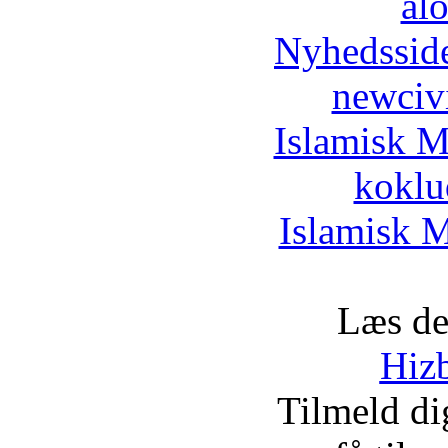
al
Nyhedssid
newciv
Islamisk M
koklu
Islamisk M
Læs de
Hizb
Tilmeld d