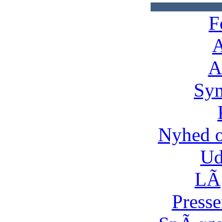
F
A
A
Syn
Nyhed 
Ud
LÃ¸
Presse