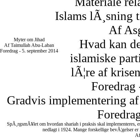
Materiale rel
Islams lÃ¸sning 
Af As
Myter om Jihad
Hvad kan d
Af Taimullah Abu-Laban
Foredrag - 5. september 2014
islamiske part
lÃ¦re af krise
Foredrag 
Gradvis implementering af
Foredrag
SpÃ¸rgsmÃ¥let om hvordan shariah i praksis skal implementeres, er en
nedlagt i 1924. Mange forskellige bevÃ¦gelser er
Af