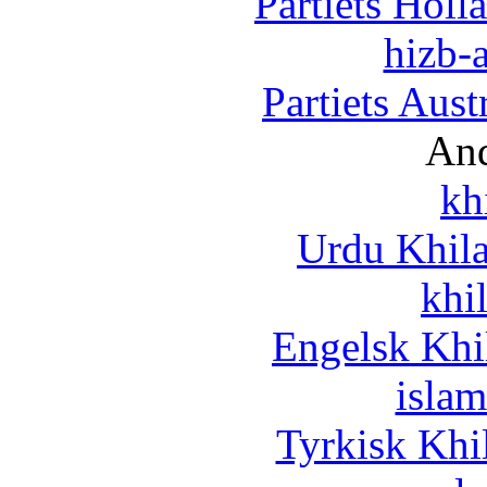
Partiets Hol
hizb-a
Partiets Aus
And
kh
Urdu Khil
khi
Engelsk Khi
islam
Tyrkisk Khi