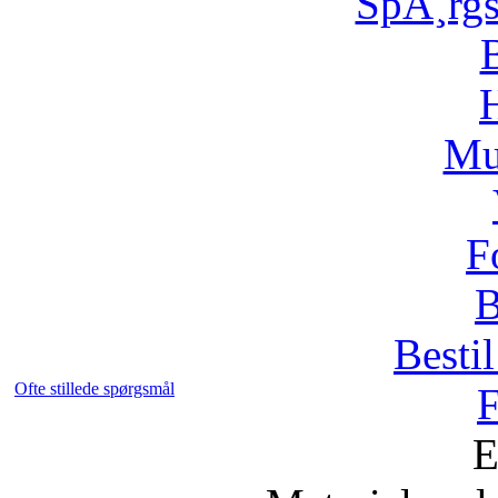
SpÃ¸rg
H
Mu
F
B
Bestil
Ofte stillede spørgsmål
F
E