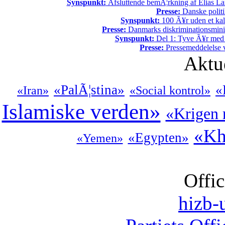
Synspunkt:
Afsluttende bemÃ¦rkning af Elias La
Presse:
Danske politi
Synspunkt:
100 Ã¥r uden et kali
Presse:
Danmarks diskriminationsminist
Synspunkt:
Del 1: Tyve Ã¥r med 
Presse:
Pressemeddelelse v
Aktu
«PalÃ¦stina»
«
«Iran»
«Social kontrol»
Islamiske verden»
«Krigen 
«Kh
«Egypten»
«Yemen»
Offic
hizb-u