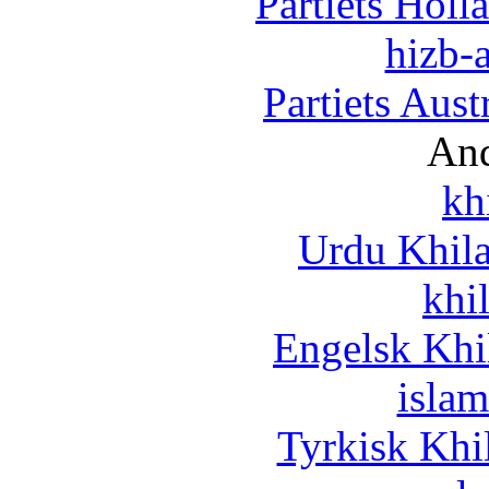
Partiets Hol
hizb-a
Partiets Aus
And
kh
Urdu Khil
khi
Engelsk Khi
islam
Tyrkisk Khi