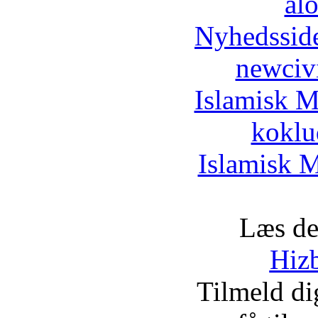
al
Nyhedssid
newciv
Islamisk M
koklu
Islamisk M
Læs de
Hizb
Tilmeld d