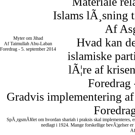
Materiale rel
Islams lÃ¸sning 
Af As
Myter om Jihad
Hvad kan d
Af Taimullah Abu-Laban
Foredrag - 5. september 2014
islamiske part
lÃ¦re af krise
Foredrag 
Gradvis implementering af
Foredrag
SpÃ¸rgsmÃ¥let om hvordan shariah i praksis skal implementeres, er en
nedlagt i 1924. Mange forskellige bevÃ¦gelser er
Af