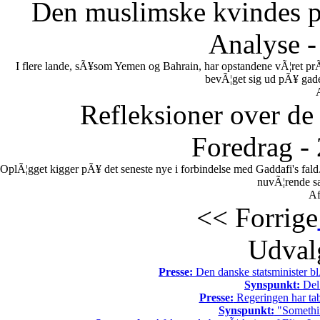
Den muslimske kvindes po
Analyse -
I flere lande, sÃ¥som Yemen og Bahrain, har opstandene vÃ¦ret pr
bevÃ¦get sig ud pÃ¥ gadern
Refleksioner over de 
Foredrag -
OplÃ¦gget kigger pÃ¥ det seneste nye i forbindelse med Gaddafi's fal
nuvÃ¦rende sa
Af
<< Forrige
Udvalg
Presse:
Den danske statsminister bl
Synspunkt:
Del 
Presse:
Regeringen har tab
Synspunkt:
"Somethin