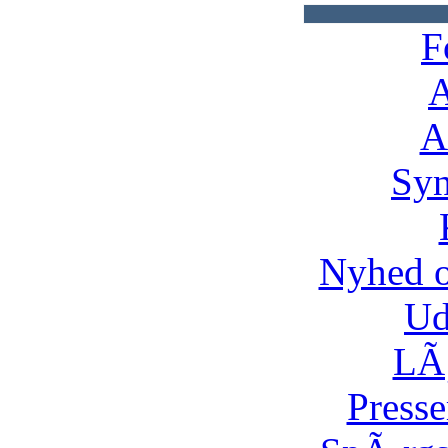
F
A
A
Syn
Nyhed 
Ud
LÃ¸
Presse