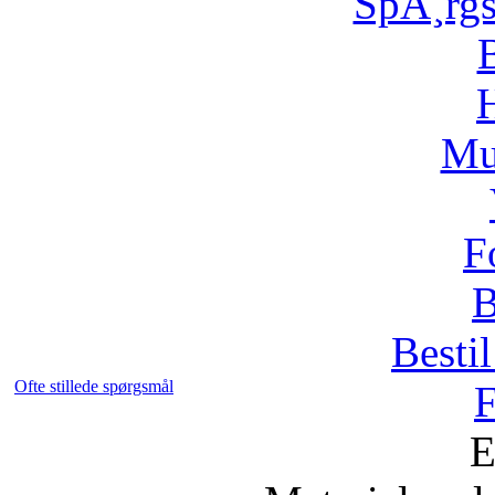
SpÃ¸rg
H
Mu
F
B
Bestil
Ofte stillede spørgsmål
F
E