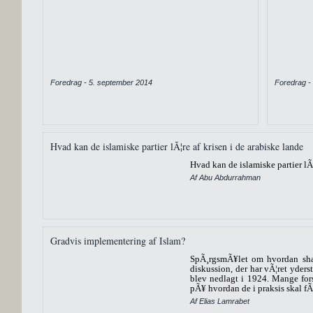
Foredrag - 5. september 2014
Foredrag -
Hvad kan de islamiske partier lÃ¦re af krisen i de arabiske lande
Hvad kan de islamiske partier lÃ¦
Af Abu Abdurrahman
Gradvis implementering af Islam?
SpÃ¸rgsmÃ¥let om hvordan shar
diskussion, der har vÃ¦ret yderst
blev nedlagt i 1924. Mange fo
pÃ¥ hvordan de i praksis skal fÃ¥
Af Elias Lamrabet