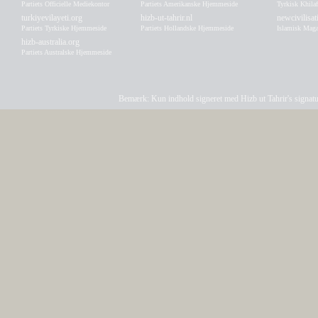
Partiets Officielle Mediekontor
Partiets Amerikanske Hjemmeside
Tyrkisk Khila
turkiyevilayeti.org
hizb-ut-tahrir.nl
newcivilisa
Partiets Tyrkiske Hjemmeside
Partiets Hollandske Hjemmeside
Islamisk Maga
hizb-australia.org
Partiets Australske Hjemmeside
Bemærk: Kun indhold signeret med Hizb ut Tahrir's signatur a