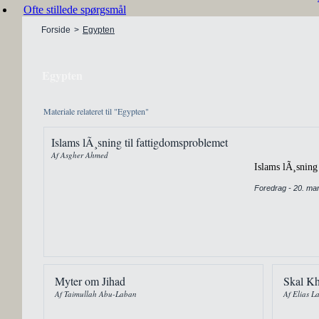
Ofte stillede spørgsmål
Forside
>
Egypten
Egypten
Materiale relateret til "Egypten"
Islams lÃ¸sning til fattigdomsproblemet
Af Asgher Ahmed
Islams lÃ¸sning
Foredrag - 20. ma
Myter om Jihad
Skal Kh
Af Taimullah Abu-Laban
Af Elias L