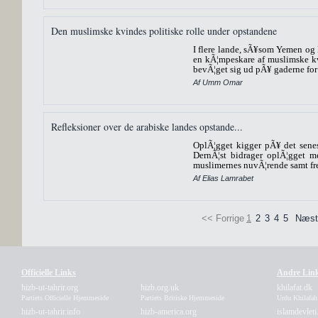
Den muslimske kvindes politiske rolle under opstandene
I flere lande, sÃ¥som Yemen og 
en kÃ¦mpeskare af muslimske kv
bevÃ¦get sig ud pÃ¥ gaderne for a
Af Umm Omar
Refleksioner over de arabiske landes opstande...
OplÃ¦gget kigger pÃ¥ det senes
DernÃ¦st bidrager oplÃ¦gget m
muslimernes nuvÃ¦rende samt fre
Af Elias Lamrabet
<< Forrige
1
2
3
4
5
Næst
Officielle Links
Andre Lin
hizb-ut-tahrir.org
hizb.org.uk
khilafat.dk
Partiets Officielle Hjemmeside
Partiets Britiske Hjemmeside
Urdu Khilafa
hizb-ut-tahrir.info
hizb-america.org
islamdevleti