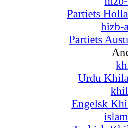
hizb-
Partiets Hol
hizb-a
Partiets Aus
And
kh
Urdu Khil
khi
Engelsk Khi
islam