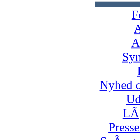
F
A
A
Syn
Nyhed 
Ud
LÃ¸
Presse