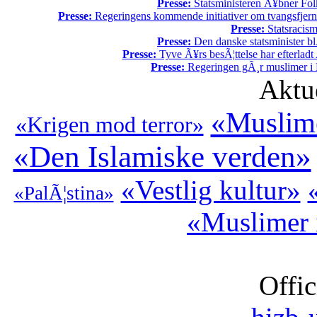
Presse:
Statsministeren Ã¥bner Fol
Presse:
Regeringens kommende initiativer om tvangsfjerne
Presse:
Statsracis
Presse:
Den danske statsminister bl
Presse:
Tyve Ã¥rs besÃ¦ttelse har efterladt 
Presse:
Regeringen gÃ¸r muslimer i 
Aktu
«Muslim
«Krigen mod terror»
«Den Islamiske verden»
«Vestlig kultur»
«PalÃ¦stina»
«Muslimer 
Offic