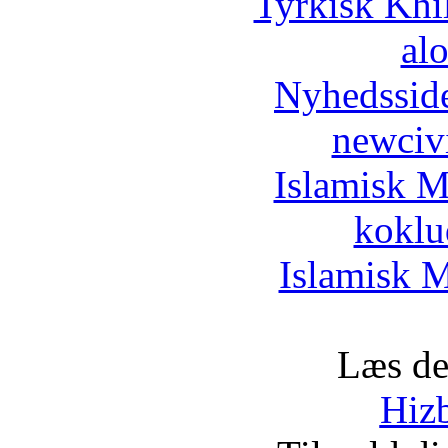
Tyrkisk Khi
al
Nyhedssid
newciv
Islamisk M
koklu
Islamisk M
Læs de
Hizb