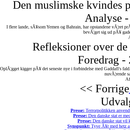
Den muslimske kvindes po
Analyse -
I flere lande, sÃ¥som Yemen og Bahrain, har opstandene vÃ¦ret pr
bevÃ¦get sig ud pÃ¥ gadern
Refleksioner over de 
Foredrag -
OplÃ¦gget kigger pÃ¥ det seneste nye i forbindelse med Gaddafi's fal
nuvÃ¦rende sa
Af
<< Forrige
Udvalg
Presse:
Terrorpolitikken anvende
Presse:
Den danske stat er med
Presse:
Den danske stat vil kr
Synspunkt:
Tyve Ã¥r med hetz af