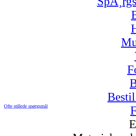
SpÃ¸rg
H
Mu
F
B
Bestil
Ofte stillede spørgsmål
F
E