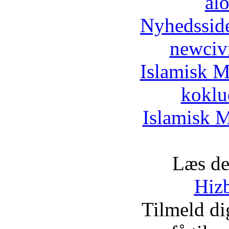
al
Nyhedssid
newciv
Islamisk M
koklu
Islamisk M
Læs de
Hizb
Tilmeld d