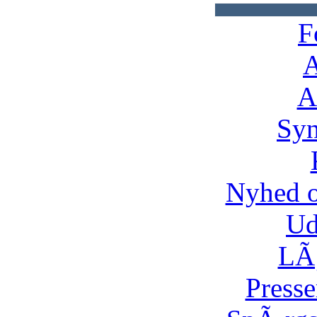
F
A
A
Syn
Nyhed 
Ud
LÃ¸
Presse