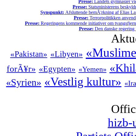
Presse:
Landets gymnasier vide
Presse:
Statsministerens beskyld
Synspunkt:
Afsluttende bemÃ¦rkning af Elias La
Presse:
Terrorpolitikken anvende
Presse:
Regeringens kommende initiativer om tvangsfjerne
Presse:
Den danske regering tv
Aktu
«Muslime
«Pakistan»
«Libyen»
«Khil
forÃ¥r»
«Egypten»
«Yemen»
«Vestlig kultur»
«Syrien»
«Ir
Offic
hizb-u