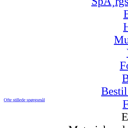
SpÃ¸rg
H
Mu
F
B
Bestil
Ofte stillede spørgsmål
F
E