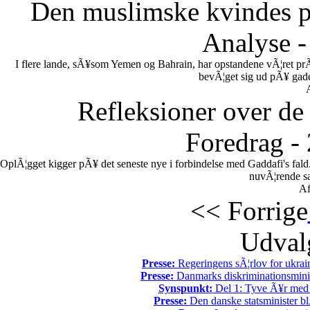
Den muslimske kvindes po
Analyse -
I flere lande, sÃ¥som Yemen og Bahrain, har opstandene vÃ¦ret pr
bevÃ¦get sig ud pÃ¥ gadern
Refleksioner over de 
Foredrag -
OplÃ¦gget kigger pÃ¥ det seneste nye i forbindelse med Gaddafi's fal
nuvÃ¦rende sa
Af
<< Forrige
Udvalg
Presse:
Regeringens sÃ¦rlov for ukrain
Presse:
Danmarks diskriminationsminist
Synspunkt:
Del 1: Tyve Ã¥r med 
Presse:
Den danske statsminister bl