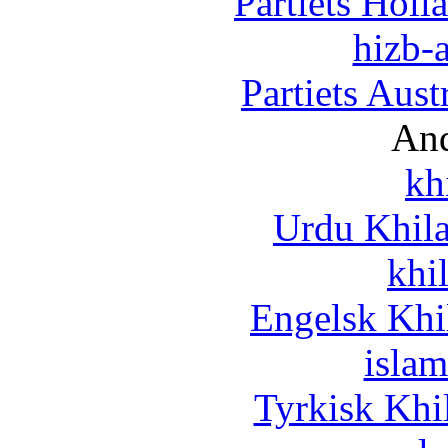
Partiets Hol
hizb-a
Partiets Aus
And
kh
Urdu Khil
khi
Engelsk Khi
islam
Tyrkisk Khi