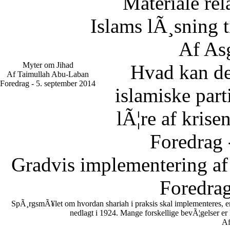
Materiale rel
Islams lÃ¸sning 
Af As
Myter om Jihad
Hvad kan d
Af Taimullah Abu-Laban
Foredrag - 5. september 2014
islamiske part
lÃ¦re af krise
Foredrag 
Gradvis implementering af
Foredrag
SpÃ¸rgsmÃ¥let om hvordan shariah i praksis skal implementeres, er en
nedlagt i 1924. Mange forskellige bevÃ¦gelser er
Af