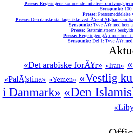
Presse:
Regeringens kommende initiativer om tvangsfjerne
Synspunkt:
100 Ã
Presse:
Pressemeddelelse v
Presse:
Den danske stat tager ikke ved lÃ¦re af Afghanistan-fia
Synspunkt:
Tyve Ã¥r med hetz af
Presse:
Statsministerens beskyld
Presse:
Regeringen gÃ¸r muslimer i 
Synspunkt:
Del 1: Tyve Ã¥r med 
Aktu
«
«Det arabiske forÃ¥r»
«Iran»
«Vestlig ku
«PalÃ¦stina»
«Yemen»
«Den Islamis
i Danmark»
«Lib
Offic