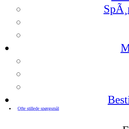
SpÃ¸
M
Best
Ofte stillede spørgsmål