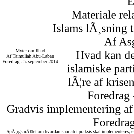
E
Materiale rel
Islams lÃ¸sning 
Af As
Myter om Jihad
Hvad kan d
Af Taimullah Abu-Laban
Foredrag - 5. september 2014
islamiske part
lÃ¦re af krise
Foredrag 
Gradvis implementering af
Foredrag
SpÃ¸rgsmÃ¥let om hvordan shariah i praksis skal implementeres, er en