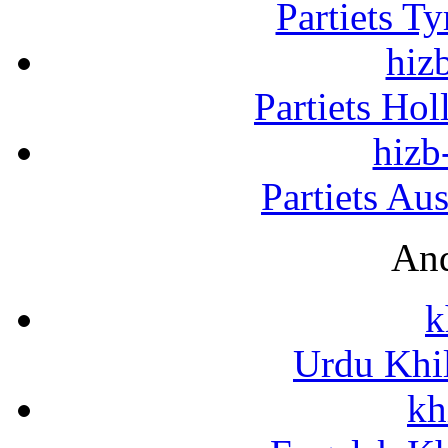
Partiets T
hizb
Partiets Ho
hizb
Partiets Au
And
k
Urdu Khi
kh