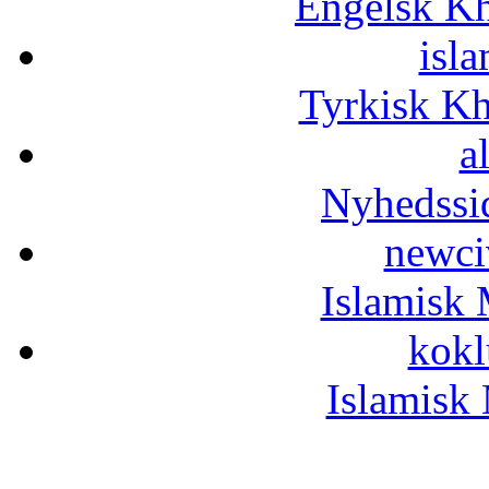
Engelsk Kh
isla
Tyrkisk K
a
Nyhedssi
newci
Islamisk 
kokl
Islamisk 