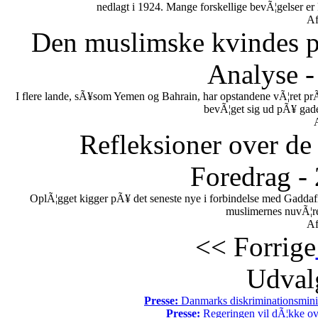
nedlagt i 1924. Mange forskellige bevÃ¦gelser er
Af
Den muslimske kvindes po
Analyse -
I flere lande, sÃ¥som Yemen og Bahrain, har opstandene vÃ¦ret pr
bevÃ¦get sig ud pÃ¥ gadern
Refleksioner over de 
Foredrag -
OplÃ¦gget kigger pÃ¥ det seneste nye i forbindelse med Gaddafi
muslimernes nuvÃ¦re
Af
<< Forrige
Udvalg
Presse:
Danmarks diskriminationsminist
Presse:
Regeringen vil dÃ¦kke ov