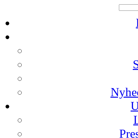
Nyhe
U
Pre