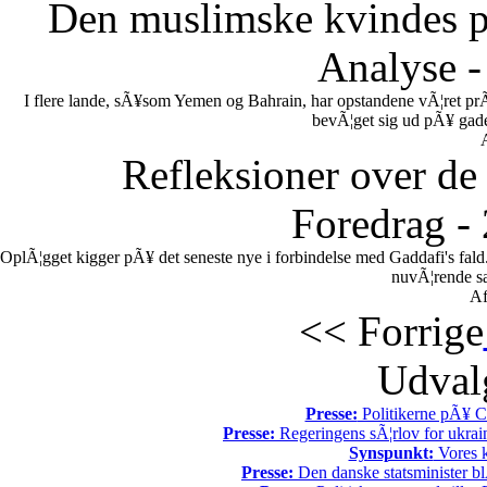
Den muslimske kvindes po
Analyse -
I flere lande, sÃ¥som Yemen og Bahrain, har opstandene vÃ¦ret pr
bevÃ¦get sig ud pÃ¥ gadern
Refleksioner over de 
Foredrag -
OplÃ¦gget kigger pÃ¥ det seneste nye i forbindelse med Gaddafi's fal
nuvÃ¦rende sa
Af
<< Forrige
Udvalg
Presse:
Politikerne pÃ¥ Ch
Presse:
Regeringens sÃ¦rlov for ukrain
Synspunkt:
Vores k
Presse:
Den danske statsminister bl