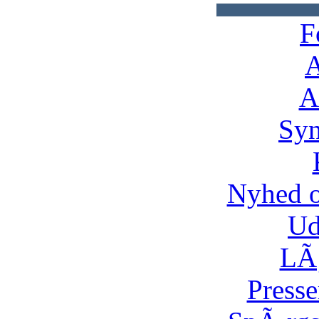
F
A
A
Syn
Nyhed 
Ud
LÃ¸
Presse