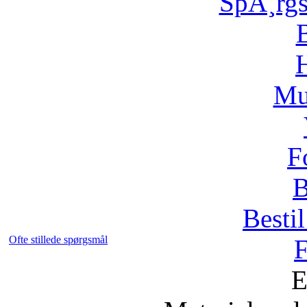
SpÃ¸rg
H
Mu
F
B
Bestil
Ofte stillede spørgsmål
F
E