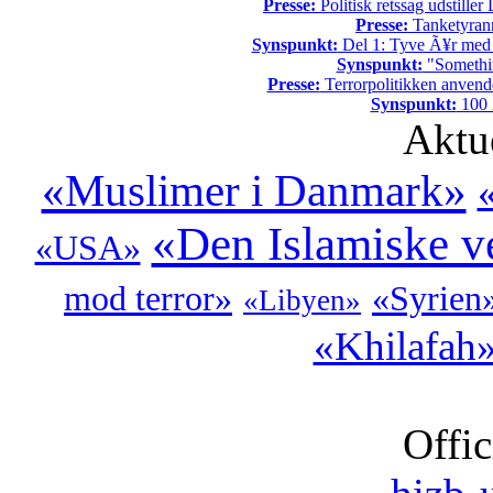
Presse:
Politisk retssag udstiller
Presse:
Tanketyrann
Synspunkt:
Del 1: Tyve Ã¥r med 
Synspunkt:
"Somethin
Presse:
Terrorpolitikken anvende
Synspunkt:
100 Ã
Aktu
«Muslimer i Danmark»
«Den Islamiske v
«USA»
mod terror»
«Syrien
«Libyen»
«Khilafah
Offic