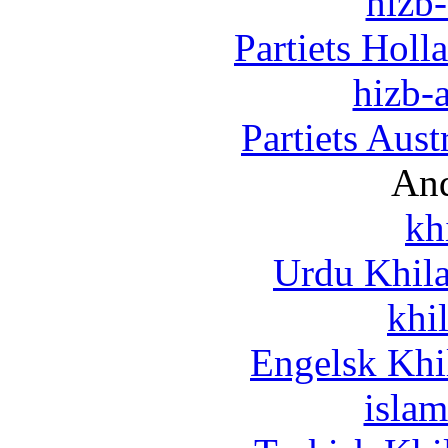
hizb-
Partiets Hol
hizb-a
Partiets Aus
And
kh
Urdu Khil
khi
Engelsk Khi
islam