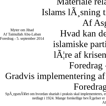
Materiale rel
Islams lÃ¸sning 
Af As
Myter om Jihad
Hvad kan d
Af Taimullah Abu-Laban
Foredrag - 5. september 2014
islamiske part
lÃ¦re af krise
Foredrag 
Gradvis implementering af
Foredrag
SpÃ¸rgsmÃ¥let om hvordan shariah i praksis skal implementeres, er en
nedlagt i 1924. Mange forskellige bevÃ¦gelser er
Af