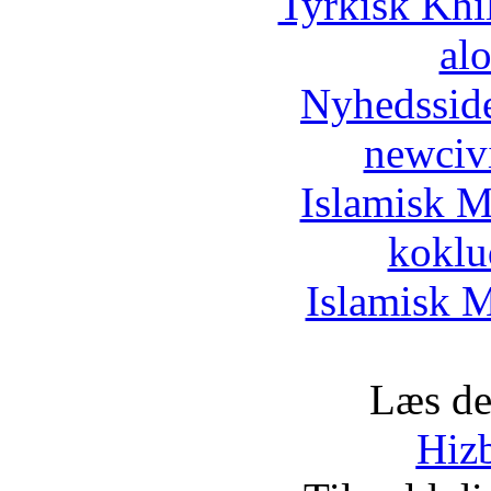
Tyrkisk Khi
al
Nyhedssid
newciv
Islamisk M
koklu
Islamisk M
Læs de
Hizb