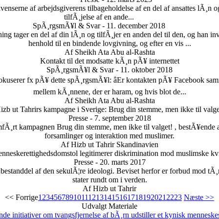
enserne af arbejdsgiverens tilbageholdelse af en del af ansattes lÃ¸n o
tilfÃ¸jelse af en ande...
SpÃ¸rgsmÃ¥l & Svar - 11. december 2018
ng tager en del af din lÃ¸n og tilfÃ¸jer en anden del til den, og han in
henhold til en bindende lovgivning, og efter en vis ...
Af Sheikh Ata Abu al-Rashta
Kontakt til det modsatte kÃ¸n pÃ¥ internettet
SpÃ¸rgsmÃ¥l & Svar - 11. oktober 2018
De fokuserer fx pÃ¥ dette spÃ¸rgsmÃ¥l: âEr kontakten pÃ¥ Facebook
mellem kÃ¸nnene, der er haram, og hvis blot de...
Af Sheikh Ata Abu al-Rashta
izb ut Tahrirs kampagne i Sverige: Brug din stemme, men ikke til valge
Presse - 7. september 2018
fÃ¸rt kampagnen Brug din stemme, men ikke til valget! , bestÃ¥ende af
forsamlinger og interaktion med muslimer.
Af Hizb ut Tahrir Skandinavien
nneskerettighedsdomstol legitimerer diskrimination mod muslimske kvi
Presse - 20. marts 2017
k bestanddel af den sekulÃ¦re ideologi. Beviset herfor er forbud mod tÃ¸
stater rundt om i verden.
Af Hizb ut Tahrir
<< Forrige
1
2
3
4
5
6
7
8
9
10
11
12
13
14
15
16
17
18
19
20
21
22
23
Næste >>
Udvalgt Materiale
 initiativer om tvangsfjernelse af bÃ¸rn udstiller et kynisk menneske