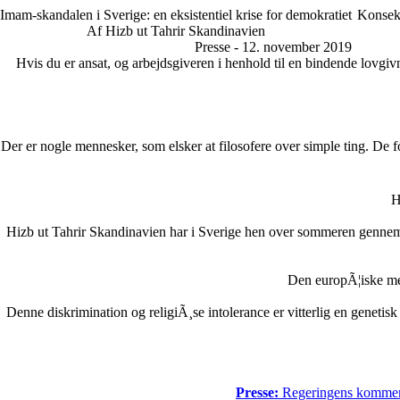
Imam-skandalen i Sverige: en eksistentiel krise for demokratiet
Konsekv
Af Hizb ut Tahrir Skandinavien
Presse - 12. november 2019
Hvis du er ansat, og arbejdsgiveren i henhold til en bindende lovgivni
Der er nogle mennesker, som elsker at filosofere over simple ting. 
H
Hizb ut Tahrir Skandinavien har i Sverige hen over sommeren gennem
Den europÃ¦iske me
Denne diskrimination og religiÃ¸se intolerance er vitterlig en genetis
Presse:
Regeringens kommende