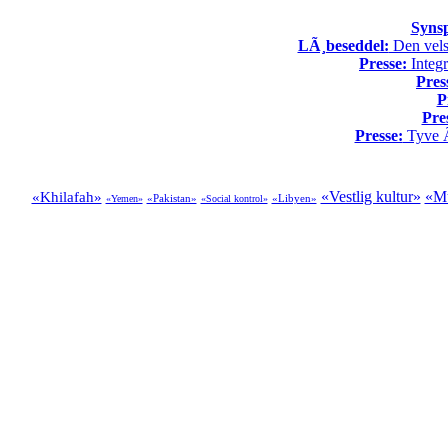
Syns
LÃ¸beseddel:
Den vels
Presse:
Integr
Pres
P
Pre
Presse:
Tyve Ã¥
«Vestlig kultur»
«Mu
«Khilafah»
«Pakistan»
«Libyen»
«Yemen»
«Social kontrol»