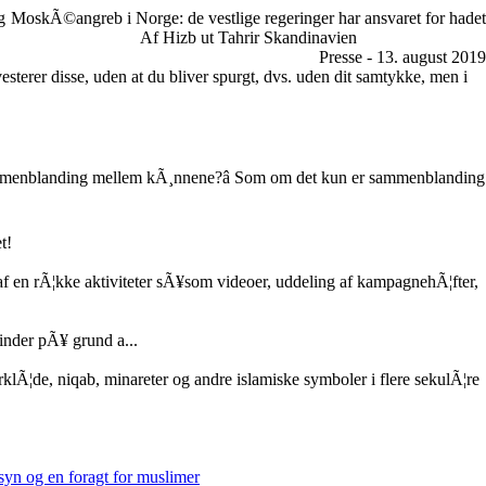
g
MoskÃ©angreb i Norge: de vestlige regeringer har ansvaret for hadet
Af Hizb ut Tahrir Skandinavien
Presse - 13. august 2019
vesterer disse, uden at du bliver spurgt, dvs. uden dit samtykke, men i
 sammenblanding mellem kÃ¸nnene?â Som om det kun er sammenblanding
t!
 en rÃ¦kke aktiviteter sÃ¥som videoer, uddeling af kampagnehÃ¦fter,
nder pÃ¥ grund a...
rklÃ¦de, niqab, minareter og andre islamiske symboler i flere sekulÃ¦re
syn og en foragt for muslimer