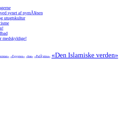
ngerne
 ved synet af nymÃ¥nen
g utugtskultur
cisme
m!
odbad
er medskyldige!
«Den Islamiske verden»
nistan»
«Egypten»
«PalÃ¦stina»
«Iran»