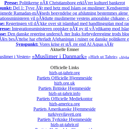
Presse:
Politikerne pÃ¥ Christiansborg erklÃ¦rer kulturel bankerot
punkt:
Del 1: Tyve Ã¥r med hetz mod Islam og muslimer: Kendsgerni
ignede Ramadan-mÃ¥neds begyndelse og afslutning bestemmes alene
ationsministeren vil pÃ¥dutte muslimerne vestens amoralske chikane- o
se:
Regeringen vil dÃ¦kke over sit islamhad med handlingsplan mod ra
resse:
Integrationsministeren oppisker pÃ¥ ny til vÃ¦rdikamp mod Isla
sse:
Den danske regering understÃ¸tter Iraks forbryderregime trods bl
rs besÃ¦ttelse har efterladt Afghanistan i ruiner og danske politikere 
Synspunkt:
Vores krise er stÃ¸rre end Al Aqsas sÃ¥r
Aktuelle Emner
«Muslimer i Danmark»
slimer i Vesten»
«Hizb ut Tahrir»
«Afgha
Officielle Links
hizb-ut-tahrir.org
Partiets Officielle Hjemmeside
hizb.org.uk
Partiets Britiske Hjemmeside
hizb-ut-tahrir.info
Partiets Officielle Mediekontor
hizb-america.org
Partiets Amerikanske Hjemmeside
turkiyevilayeti.org
Partiets Tyrkiske Hjemmeside
hizb-ut-tahrir.nl