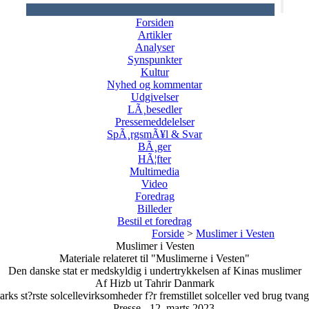
Forsiden
Artikler
Analyser
Synspunkter
Kultur
Nyhed og kommentar
Udgivelser
LÃ¸besedler
Pressemeddelelser
SpÃ¸rgsmÃ¥l & Svar
BÃ¸ger
HÃ¦fter
Multimedia
Video
Foredrag
Billeder
Bestil et foredrag
Forside
>
Muslimer i Vesten
Muslimer i Vesten
Materiale relateret til "Muslimerne i Vesten"
Den danske stat er medskyldig i undertrykkelsen af Kinas muslimer
Af Hizb ut Tahrir Danmark
s st?rste solcellevirksomheder f?r fremstillet solceller ved brug tvangsa
Presse - 12. marts 2023