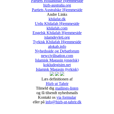
Partiets Hollandske Hjemmeside
hizb-australia.org
Partiets Australske Hjemmeside
Andre Links
khilafat.dk
Urdu Khilafah Hjemmeside
khilafah.com
Engelsk Khilafah Hjemmeside
islamdevleti.org
Tyrkisk Khilafah Hjemmeside
alokab.info
Nyhedsside og Debatforum
newcivilisation.com
Islamisk Magasin (engelsk)
kokludegisim.net
Islamisk Magasin (tyrkisk)
Læs definitionen af
Hizb ut Tahrir
Tilmeld dig
mailings-listen
og få tilsendt nyhedsmails
Kontakt os
via formular
eller på
info@hizb-ut-tahrir.dk