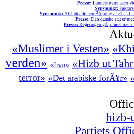
Presse:
Landets gymnasier vide
Synspunkt:
Faktore
Synspunkt:
Afsluttende bemÃ¦rkning af Elias La
Presse:
Den danske stat er med
Presse:
Regeringen gÃ¸r muslimer i 
Aktu
«Muslimer i Vesten»
«Khi
verden»
«Hizb ut Tahr
«Iran»
terror»
«Det arabiske forÃ¥r»
Offic
hizb-u
Partiets Off