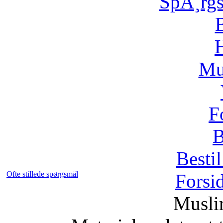
SpÃ¸rg
H
Mu
F
B
Bestil
Ofte stillede spørgsmål
Forsi
Musli