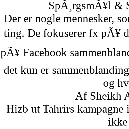
SpÃ¸rgsmÃ¥l & Sv
Der er nogle mennesker, som
ting. De fokuserer fx pÃ¥ d
pÃ¥ Facebook sammenbland
det kun er sammenblanding
og hvi
Af Sheikh A
Hizb ut Tahrirs kampagne 
ikke 