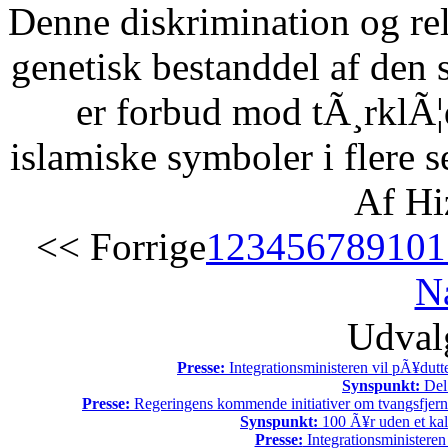
Denne diskrimination og reli
genetisk bestanddel af den 
er forbud mod tÃ¸rklÃ¦
islamiske symboler i flere s
Af Hi
<< Forrige
1
2
3
4
5
6
7
8
9
10
1
N
Udvalg
Presse:
Integrationsministeren vil pÃ¥dutt
Synspunkt:
Del 
Presse:
Regeringens kommende initiativer om tvangsfjerne
Synspunkt:
100 Ã¥r uden et kali
Presse:
Integrationsministeren