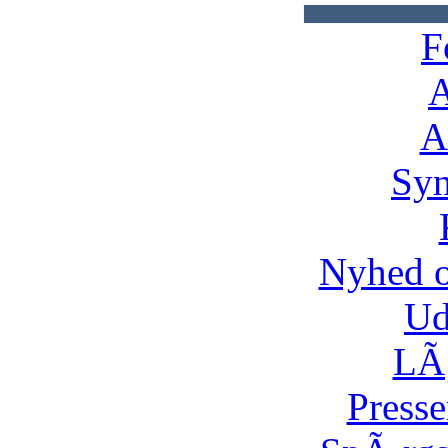
F
A
A
Syn
Nyhed 
Ud
LÃ¸
Presse