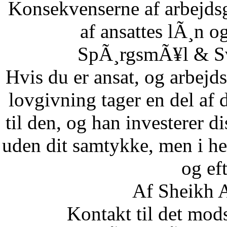
Konsekvenserne af arbejdsg
af ansattes lÃ¸n og
SpÃ¸rgsmÃ¥l & Sv
Hvis du er ansat, og arbejd
lovgivning tager en del af 
til den, og han investerer di
uden dit samtykke, men i he
og eft
Af Sheikh A
Kontakt til det mod