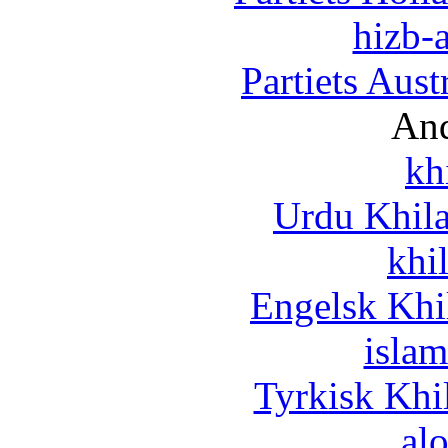
hizb-a
Partiets Aus
And
kh
Urdu Khil
khi
Engelsk Khi
islam
Tyrkisk Khi
al