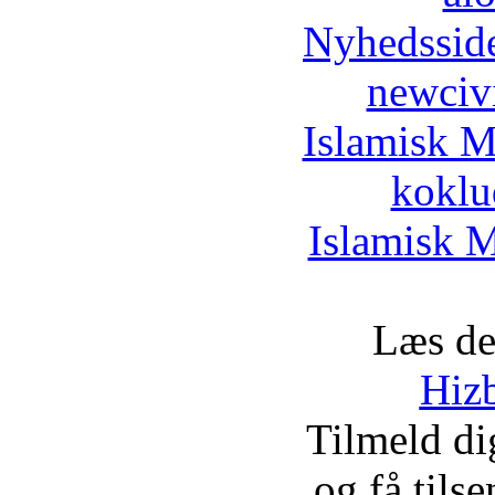
Nyhedssid
newciv
Islamisk M
koklu
Islamisk M
Læs de
Hizb
Tilmeld d
og få tils