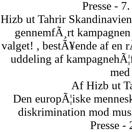
Presse - 7
Hizb ut Tahrir Skandinavie
gennemfÃ¸rt kampagnen B
valget! , bestÃ¥ende af en 
uddeling af kampagnehÃ¦ft
med 
Af Hizb ut T
Den europÃ¦iske menneske
diskrimination mod musl
Presse -