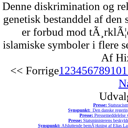
Denne diskrimination og reli
genetisk bestanddel af den 
er forbud mod tÃ¸rklÃ¦
islamiske symboler i flere s
Af Hi
<< Forrige
1
2
3
4
5
6
7
8
9
10
1
N
Udvalg
Presse:
Statsracis
Synspunkt:
Den danske regering 
Presse:
Pressemeddelelse v
Presse:
Statsministerens beskyld
Synspunkt:
Afsluttende bemÃ¦rkning af Elias La