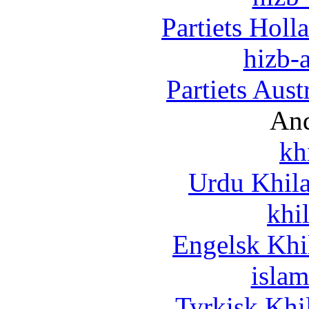
Partiets Hol
hizb-a
Partiets Aus
And
kh
Urdu Khil
khi
Engelsk Khi
islam
Tyrkisk Khi