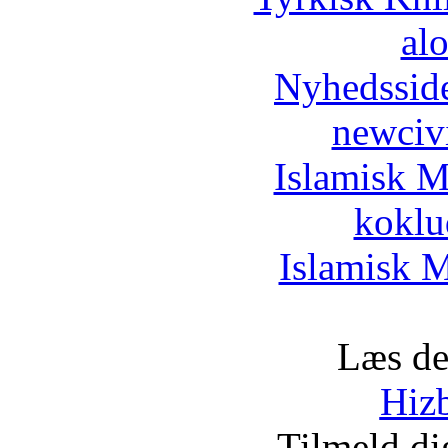
al
Nyhedssid
newciv
Islamisk M
koklu
Islamisk M
Læs de
Hizb
Tilmeld d