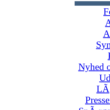
F
A
A
Syn
Nyhed 
Ud
LÃ¸
Presse