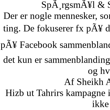
SpÃ¸rgsmÃ¥l & Sv
Der er nogle mennesker, som
ting. De fokuserer fx pÃ¥ d
pÃ¥ Facebook sammenbland
det kun er sammenblanding
og hvi
Af Sheikh A
Hizb ut Tahrirs kampagne 
ikke 