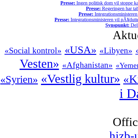
Presse:
Ingen politisk dom vil stoppe kal
Presse:
Regeringen har tab
Presse:
Integrationsministeren
Presse:
Integrationsministeren vil pÃ¥dutt
Synspunkt:
Del 
Aktu
«USA»
«Social kontrol»
«Libyen»
Vesten»
«Afghanistan»
«Yeme
«Vestlig kultur»
«K
«Syrien»
i 
Offic
hizb-u