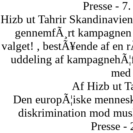
Presse - 7
Hizb ut Tahrir Skandinavie
gennemfÃ¸rt kampagnen B
valget! , bestÃ¥ende af en 
uddeling af kampagnehÃ¦ft
med 
Af Hizb ut T
Den europÃ¦iske menneske
diskrimination mod musl
Presse -