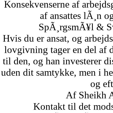
Konsekvenserne af arbejdsg
af ansattes lÃ¸n og
SpÃ¸rgsmÃ¥l & Sv
Hvis du er ansat, og arbejd
lovgivning tager en del af 
til den, og han investerer di
uden dit samtykke, men i he
og eft
Af Sheikh A
Kontakt til det mod