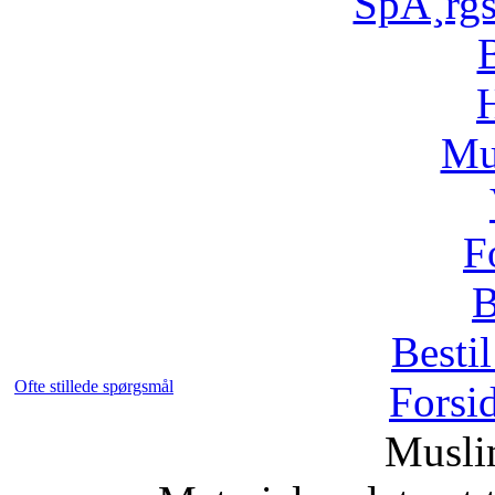
SpÃ¸rg
H
Mu
F
B
Bestil
Ofte stillede spørgsmål
Forsi
Musli