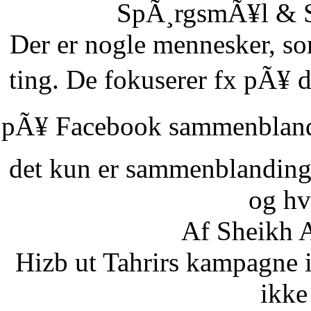
SpÃ¸rgsmÃ¥l & Sv
Der er nogle mennesker, som
ting. De fokuserer fx pÃ¥ d
pÃ¥ Facebook sammenbland
det kun er sammenblanding
og hvi
Af Sheikh A
Hizb ut Tahrirs kampagne 
ikke 