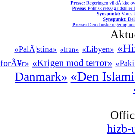
Presse:
Regeringen vil dÃ¦kke ov
Presse:
Politisk retssag udstiller
Synspunkt:
Vores k
Synspunkt:
Del 
Presse:
Den danske regering unde
Aktu
«Hi
«PalÃ¦stina»
«Libyen»
«Iran»
«Krigen mod terror»
forÃ¥r»
«Paki
«Den Islami
Danmark»
Offic
hizb-u