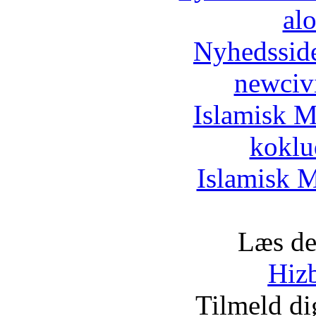
al
Nyhedssid
newciv
Islamisk M
koklu
Islamisk M
Læs de
Hizb
Tilmeld d