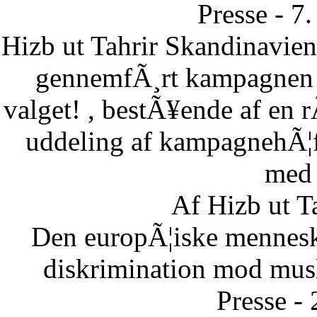
Presse - 7
Hizb ut Tahrir Skandinavie
gennemfÃ¸rt kampagnen B
valget! , bestÃ¥ende af en 
uddeling af kampagnehÃ¦ft
med 
Af Hizb ut T
Den europÃ¦iske menneske
diskrimination mod musl
Presse -