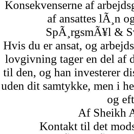
Konsekvenserne af arbejdsg
af ansattes lÃ¸n og
SpÃ¸rgsmÃ¥l & Sv
Hvis du er ansat, og arbejd
lovgivning tager en del af 
til den, og han investerer di
uden dit samtykke, men i he
og eft
Af Sheikh A
Kontakt til det mod