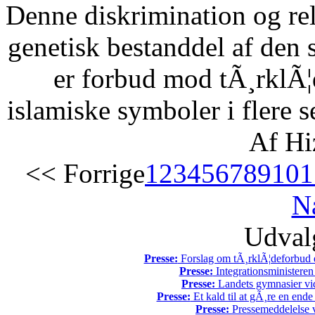
Denne diskrimination og reli
genetisk bestanddel af den 
er forbud mod tÃ¸rklÃ¦
islamiske symboler i flere s
Af Hi
<< Forrige
1
2
3
4
5
6
7
8
9
10
1
N
Udvalg
Presse:
Forslag om tÃ¸rklÃ¦deforbud e
Presse:
Integrationsministeren
Presse:
Landets gymnasier vide
Presse:
Et kald til at gÃ¸re en end
Presse:
Pressemeddelelse v