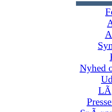
F
A
A
Syn
Nyhed 
Ud
LÃ¸
Presse