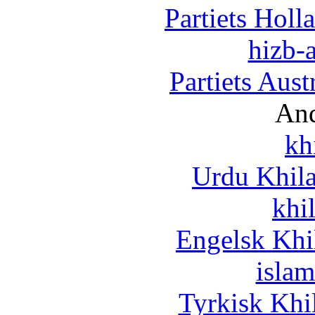
Partiets Hol
hizb-a
Partiets Aus
And
kh
Urdu Khil
khi
Engelsk Khi
islam
Tyrkisk Khi