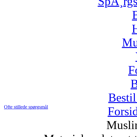
SpÃ¸rg
H
Mu
F
B
Bestil
Ofte stillede spørgsmål
Forsi
Musli