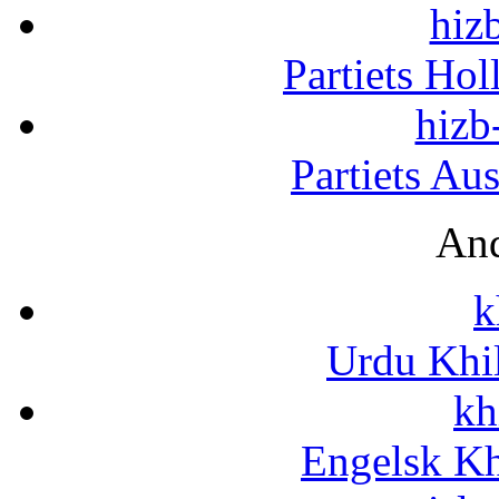
hizb
Partiets Ho
hizb
Partiets Au
And
k
Urdu Khi
kh
Engelsk Kh