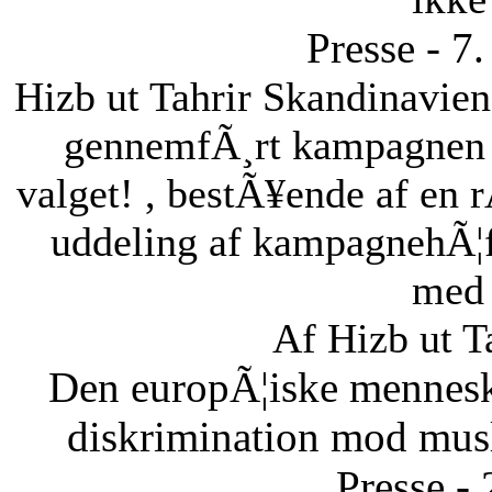
Presse - 7
Hizb ut Tahrir Skandinavie
gennemfÃ¸rt kampagnen B
valget! , bestÃ¥ende af en 
uddeling af kampagnehÃ¦ft
med 
Af Hizb ut T
Den europÃ¦iske menneske
diskrimination mod musl
Presse -