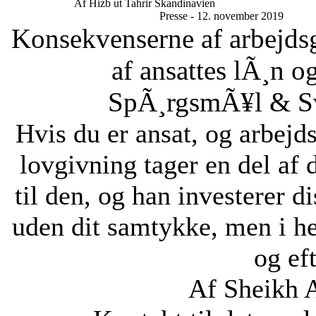
Af Hizb ut Tahrir Skandinavien
Presse - 12. november 2019
Konsekvenserne af arbejdsg
af ansattes lÃ¸n og
SpÃ¸rgsmÃ¥l & Sv
Hvis du er ansat, og arbejd
lovgivning tager en del af 
til den, og han investerer di
uden dit samtykke, men i he
og eft
Af Sheikh 