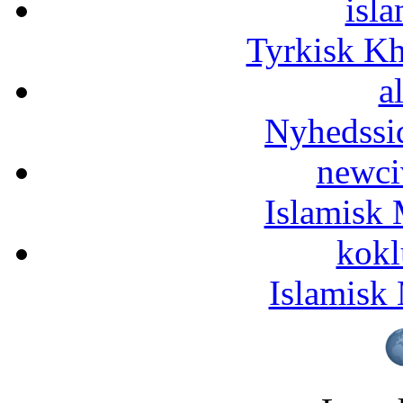
isla
Tyrkisk K
a
Nyhedssi
newci
Islamisk 
kokl
Islamisk 