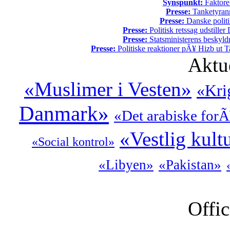
Synspunkt:
Faktore
Presse:
Tanketyrann
Presse:
Danske politi
Presse:
Politisk retssag udstiller
Presse:
Statsministerens beskyld
Presse:
Politiske reaktioner pÃ¥ Hizb ut Ta
Aktu
«Muslimer i Vesten»
«Kri
Danmark»
«Det arabiske for
«Vestlig kult
«Social kontrol»
«Libyen»
«Pakistan»
Offic