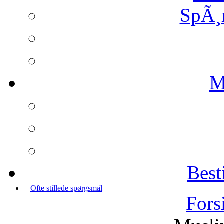
SpÃ¸
M
Best
Ofte stillede spørgsmål
Fors