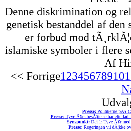
Denne diskrimination og reli
genetisk bestanddel af den 
er forbud mod tÃ¸rklÃ¦
islamiske symboler i flere s
Af Hi
<< Forrige
1
2
3
4
5
6
7
8
9
10
1
N
Udvalg
Presse:
Politikerne pÃ¥ Ch
Presse:
Tyve Ã¥rs besÃ¦ttelse har efterladt 
Synspunkt:
Del 1: Tyve Ã¥r med 
Presse:
Regeringen vil dÃ¦kke ov