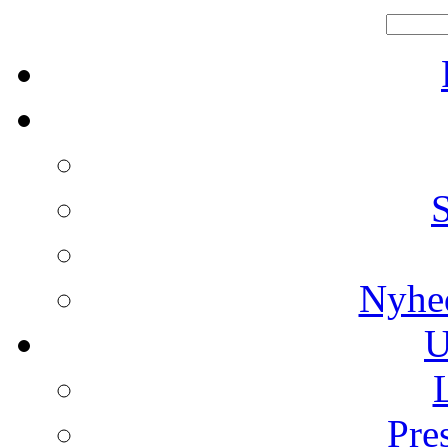
Nyhe
U
Pre