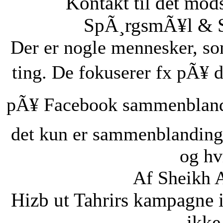
Kontakt til det mod
SpÃ¸rgsmÃ¥l & Sv
Der er nogle mennesker, som
ting. De fokuserer fx pÃ¥ d
pÃ¥ Facebook sammenbland
det kun er sammenblanding
og hvi
Af Sheikh 
Hizb ut Tahrirs kampagne 
ikke 