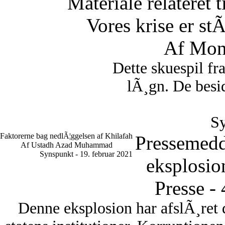
Materiale relateret 
Vores krise er st
Af Mon
Dette skuespil fr
lÃ¸gn. De besid
Sy
Faktorerne bag nedlÃ¦ggelsen af Khilafah
Pressemedd
Af Ustadh Azad Muhammad
Synspunkt - 19. februar 2021
eksplosio
Presse -
Denne eksplosion har afslÃ¸ret