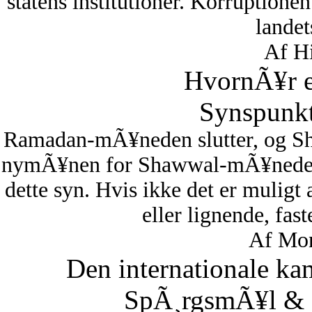
statens institutioner. Korruptionen 
lande
Af Hi
HvornÃ¥r er
Synspunkt
Ramadan-mÃ¥neden slutter, og S
nymÃ¥nen for Shawwal-mÃ¥neden i
dette syn. Hvis ikke det er muligt
eller lignende, fas
Af Mon
Den internationale ka
SpÃ¸rgsmÃ¥l & S