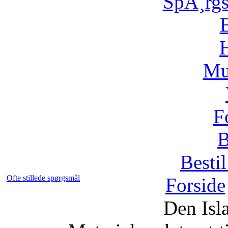
SpÃ¸rg
H
Mu
F
B
Bestil
Ofte stillede spørgsmål
Forside
Den Isl