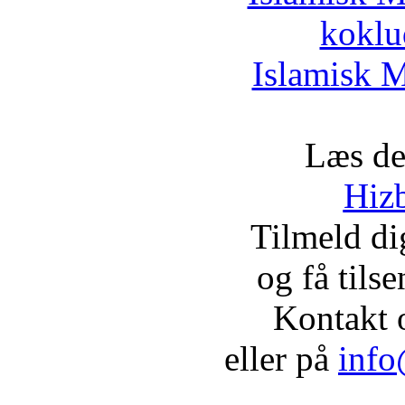
koklu
Islamisk M
Læs de
Hizb
Tilmeld d
og få tils
Kontakt 
eller på
info