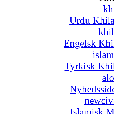
kh
Urdu Khil
khi
Engelsk Khi
islam
Tyrkisk Khi
al
Nyhedssid
newciv
Islamisk M