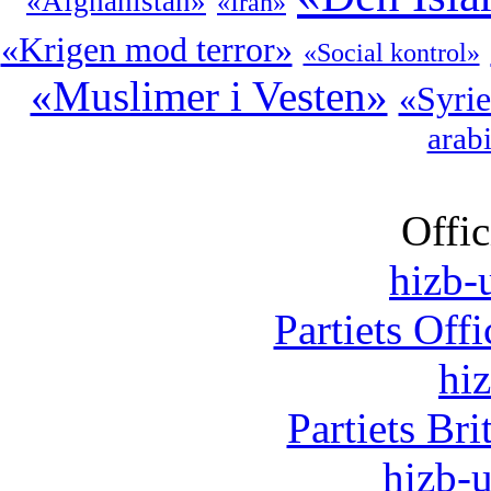
«Afghanistan»
«Iran»
«Krigen mod terror»
«Social kontrol»
«Muslimer i Vesten»
«Syri
arab
Offic
hizb-u
Partiets Off
hi
Partiets Br
hizb-u