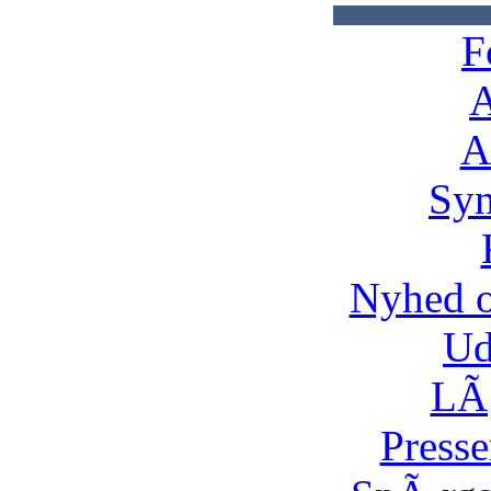
F
A
A
Syn
Nyhed 
Ud
LÃ¸
Presse