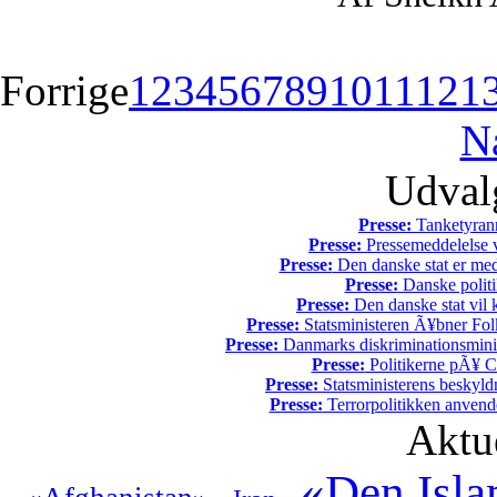
Forrige
1
2
3
4
5
6
7
8
9
10
11
12
1
N
Udvalg
Presse:
Tanketyrann
Presse:
Pressemeddelelse v
Presse:
Den danske stat er med
Presse:
Danske politi
Presse:
Den danske stat vil kr
Presse:
Statsministeren Ã¥bner Fol
Presse:
Danmarks diskriminationsminist
Presse:
Politikerne pÃ¥ Ch
Presse:
Statsministerens beskyld
Presse:
Terrorpolitikken anvende
Aktu
«Den Isla