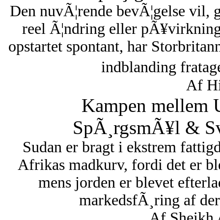
Den nuvÃ¦rende bevÃ¦gelse vil, 
reel Ã¦ndring eller pÃ¥virknin
opstartet spontant, har Storbritan
indblanding fratag
Af Hi
Kampen mellem U
SpÃ¸rgsmÃ¥l & Sva
Sudan er bragt i ekstrem fattigd
Afrikas madkurv, fordi det er bl
mens jorden er blevet efterl
markedsfÃ¸ring af dere
Af Sheikh 