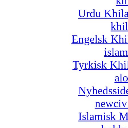
kh
Urdu Khil
khi
Engelsk Khi
islam
Tyrkisk Khi
al
Nyhedssid
newciv
Islamisk M