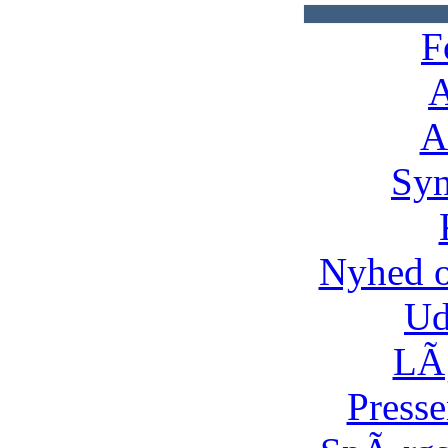
F
A
A
Syn
Nyhed 
Ud
LÃ¸
Presse