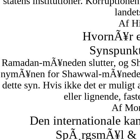
statens institutioner. Korruptionen 
lande
Af Hi
HvornÃ¥r er
Synspunkt
Ramadan-mÃ¥neden slutter, og S
nymÃ¥nen for Shawwal-mÃ¥neden i
dette syn. Hvis ikke det er muligt
eller lignende, fas
Af Mon
Den internationale ka
SpÃ¸rgsmÃ¥l & S